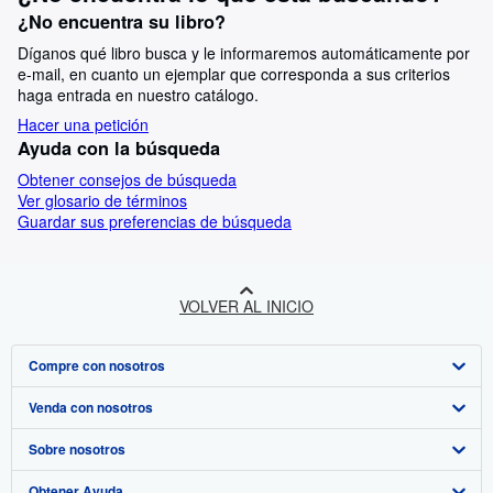
¿No encuentra su libro?
Díganos qué libro busca y le informaremos automáticamente por
e-mail, en cuanto un ejemplar que corresponda a sus criterios
haga entrada en nuestro catálogo.
Hacer una petición
Ayuda con la búsqueda
Obtener consejos de búsqueda
Ver glosario de términos
Guardar sus preferencias de búsqueda
VOLVER AL INICIO
Compre con nosotros
Venda con nosotros
Búsqueda avanzada
Sobre nosotros
Colecciones
Comenzar a vender
Obtener Ayuda
Mi cuenta
Únase a nuestro programa de afiliados
Sobre IberLibro