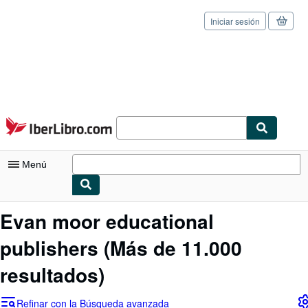
Iniciar sesión
Pasar al contenido principal
IberLibro.com
Menú
Mi cuenta
Evan moor educational
Consultar mis pedidos
publishers
(Más de 11.000
Cerrar sesión
resultados)
Búsqueda avanzada
Refinar con la Búsqueda avanzada