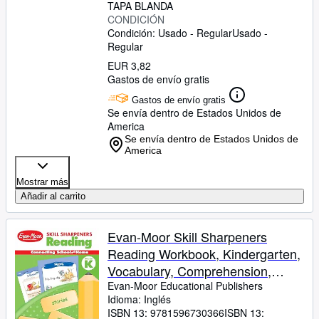
TAPA BLANDA
CONDICIÓN
Condición: Usado - Regular
Usado -
Regular
EUR 3,82
Gastos de envío gratis
Gastos de envío gratis
Se envía dentro de Estados Unidos de
America
Se envía dentro de Estados Unidos de
America
Mostrar más
Añadir al carrito
Evan-Moor Skill Sharpeners
Reading Workbook, Kindergarten,
Vocabulary, Comprehension,
Phonics, Word Family,
Evan-Moor Educational Publishers
Idioma: Inglés
Sequencing, Beginning Sounds,
ISBN 13:
9781596730366
ISBN 13: