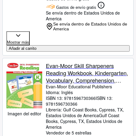
Gastos de envío gratis
Se envía dentro de Estados Unidos de
America
Se envía dentro de Estados Unidos de
America
Mostrar más
Añadir al carrito
Evan-Moor Skill Sharpeners
Reading Workbook, Kindergarten,
Vocabulary, Comprehension,
Phonics, Word Family,
Evan-Moor Educational Publishers
Idioma: Inglés
Sequencing, Beginning Sounds,
ISBN 13:
9781596730366
ISBN 13:
Matching Words and Pictures, Cut
9781596730366
and Paste, Homeschool
Librería:
Gulf Coast Books, Cypress, TX,
Imagen del editor
Estados Unidos de America
Gulf Coast
Books
,
Cypress, TX, Estados Unidos de
America
Vendedor de 5 estrellas