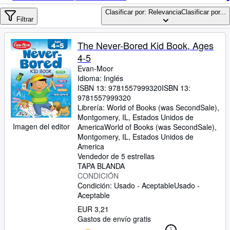
Colecciones
Clasificar por: Relevancia
Clasificar por...
Libros antiguos
Filtrar
Arte y coleccionismo
The Never-Bored Kid Book, Ages
Vendedores
4-5
Evan-Moor
Comenzar a vender
Idioma: Inglés
ISBN 13:
9781557999320
ISBN 13:
Ayuda
9781557999320
Librería:
World of Books (was SecondSale),
CERRAR
Montgomery, IL, Estados Unidos de
Imagen del editor
America
World of Books (was SecondSale)
,
Montgomery, IL, Estados Unidos de
America
Vendedor de 5 estrellas
TAPA BLANDA
CONDICIÓN
Condición: Usado - Aceptable
Usado -
Aceptable
EUR 3,21
Gastos de envío gratis