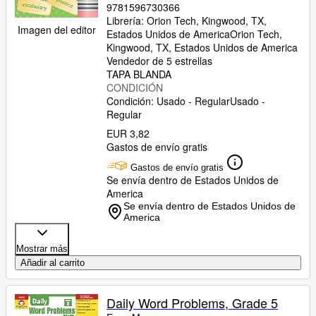
Matching Words and Pictures, Cut
9781596730366
and Paste, Homeschool
Librería:
Orion Tech, Kingwood, TX,
Imagen del editor
Estados Unidos de America
Orion Tech
,
Kingwood, TX, Estados Unidos de America
Vendedor de 5 estrellas
TAPA BLANDA
CONDICIÓN
Condición: Usado - Regular
Usado -
Regular
EUR 3,82
Gastos de envío gratis
Gastos de envío gratis
Se envía dentro de Estados Unidos de
America
Se envía dentro de Estados Unidos de
America
Mostrar más
Añadir al carrito
Daily Word Problems, Grade 5