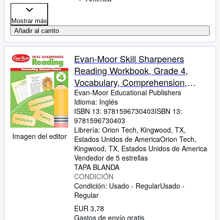
Mostrar más
Añadir al carrito
Evan-Moor Skill Sharpeners
Reading Workbook, Grade 4,
Vocabulary, Comprehension,
Phonics, Sequencing, Word
Evan-Moor Educational Publishers
Idioma: Inglés
Family, Prefixes and Suffixes,
ISBN 13:
9781596730403
ISBN 13:
Contractions, Context, Recalling
9781596730403
Details, Homeschool
Librería:
Orion Tech, Kingwood, TX,
Imagen del editor
Estados Unidos de America
Orion Tech
,
Kingwood, TX, Estados Unidos de America
Vendedor de 5 estrellas
TAPA BLANDA
CONDICIÓN
Condición: Usado - Regular
Usado -
Regular
EUR 3,78
Gastos de envío gratis