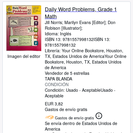
Daily Word Problems, Grade 1
Math
Jill Norris
;
Marilyn Evans [Editor]
;
Don
Robison [Illustrator];
Idioma: Inglés
ISBN 13:
9781557998132
ISBN 13:
9781557998132
Librería:
Your Online Bookstore, Houston,
Imagen del editor
TX, Estados Unidos de America
Your Online
Bookstore
,
Houston, TX, Estados Unidos
de America
Vendedor de 5 estrellas
TAPA BLANDA
CONDICIÓN
Condición: Usado - Aceptable
Usado -
Aceptable
EUR 3,82
Gastos de envío gratis
Gastos de envío gratis
Se envía dentro de Estados Unidos de
America