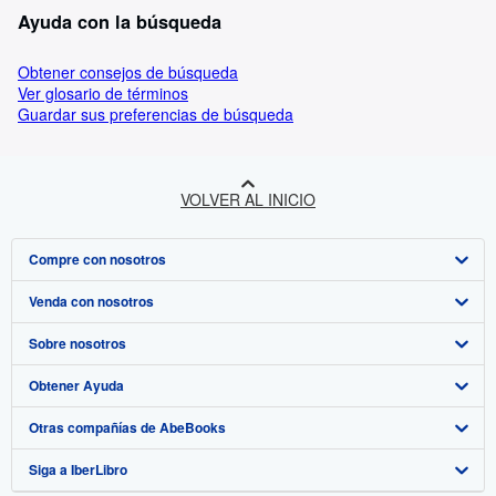
Ayuda con la búsqueda
Obtener consejos de búsqueda
Ver glosario de términos
Guardar sus preferencias de búsqueda
VOLVER AL INICIO
Compre con nosotros
Venda con nosotros
Búsqueda avanzada
Sobre nosotros
Colecciones
Comenzar a vender
Obtener Ayuda
Mi cuenta
Únase a nuestro programa de afiliados
Sobre IberLibro
Otras compañías de AbeBooks
Mis pedidos
Recomiende un vendedor
Medios
Preguntas frecuentes y guías
Siga a IberLibro
Ver carrito
Empleo
Atención al Cliente
AbeBooks.com