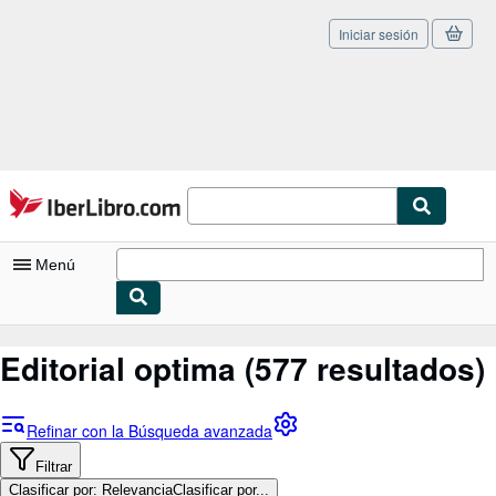
Iniciar sesión
Pasar al contenido principal
IberLibro.com
Menú
Mi cuenta
Editorial optima
(577 resultados)
Consultar mis pedidos
Cerrar sesión
Refinar con la Búsqueda avanzada
Búsqueda avanzada
Filtrar
Clasificar por: Relevancia
Clasificar por...