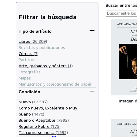
Buscar entre lo
Filtrar la búsqueda
Tipo de artículo
Libros
(26.809)
Revistas y publicaciones
Cómics
(7)
Partituras
Arte, grabados y pósters
(1)
Fotografías
Mapas
Manuscritos y coleccionismo de papel
Condición
Imagen d
Nuevo
(12.587)
Como nuevo, Excelente o Muy
bueno
(4470)
Bueno o Aceptable
(7992)
Regular o Pobre
(175)
Tal como se indica
(1593)