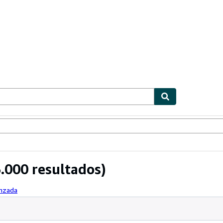
ionismo
Vendedores
Comenzar a vender
.000 resultados)
anzada