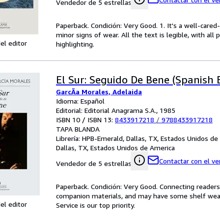
Vendedor de 5 estrellas
Paperback. Condición: Very Good. 1. It's a well-car
minor signs of wear. All the text is legible, with al
el editor
highlighting.
El Sur: Seguido De Bene (Spanish E
GarcÃa Morales, Adelaida
Idioma: Español
Editorial: Editorial Anagrama S.A., 1985
ISBN 10 / ISBN 13:
8433917218
/
9788433917218
TAPA BLANDA
Librería:
HPB-Emerald, Dallas, TX, Estados Unidos de
Dallas, TX, Estados Unidos de America
Contactar con el v
Vendedor de 5 estrellas
Paperback. Condición: Very Good. Connecting reader
companion materials, and may have some shelf wear 
el editor
Service is our top priority.