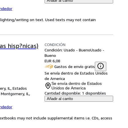
Añadir al carrito
endedor
hlighting/writing on text. Used texts may not contain
CONDICIÓN
vas hisp?nicas)
Condición: Usado - Bueno
Usado -
Bueno
EUR 6,08
Gastos de envío gratis
Se envía dentro de Estados Unidos
de America
Se envía dentro de Estados
ry, IL, Estados
Unidos de America
Cantidad disponible:
1 disponibles
,
Montgomery, IL,
Añadir al carrito
endedor
Textbooks may not include supplemental items i.e. CDs, access