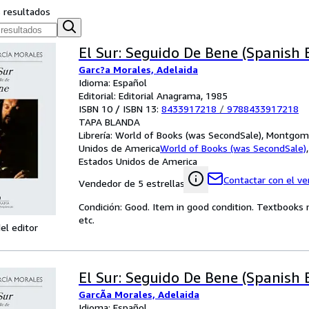
s resultados
El Sur: Seguido De Bene (Spanish E
Garc?a Morales, Adelaida
Idioma: Español
Editorial: Editorial Anagrama, 1985
ISBN 10 / ISBN 13:
8433917218
/
9788433917218
TAPA BLANDA
Librería:
World of Books (was SecondSale), Montgome
Unidos de America
World of Books (was SecondSale)
Estados Unidos de America
Contactar con el v
Vendedor de 5 estrellas
Condición: Good. Item in good condition. Textbooks 
etc.
el editor
El Sur: Seguido De Bene (Spanish E
GarcÃ­a Morales, Adelaida
Idioma: Español