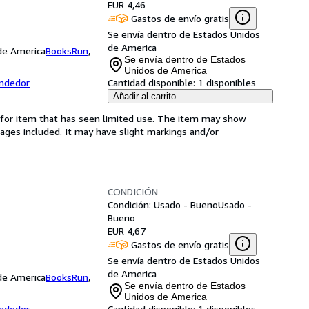
EUR 4,46
Gastos de envío gratis
Se envía dentro de Estados Unidos
de America
 de America
BooksRun
,
Se envía dentro de Estados
Unidos de America
endedor
Cantidad disponible:
1 disponibles
Añadir al carrito
ed-for item that has seen limited use. The item may show
l pages included. It may have slight markings and/or
CONDICIÓN
Condición: Usado - Bueno
Usado -
Bueno
EUR 4,67
Gastos de envío gratis
Se envía dentro de Estados Unidos
de America
 de America
BooksRun
,
Se envía dentro de Estados
Unidos de America
endedor
Cantidad disponible:
1 disponibles