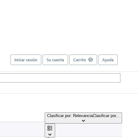
Iniciar sesión
Su cuenta
Carrito
Ayuda
Clasificar por: Relevancia
Clasificar por...