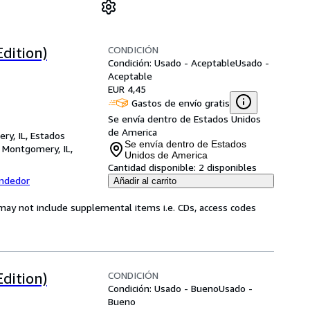
CONDICIÓN
dition)
Condición: Usado - Aceptable
Usado -
Aceptable
EUR 4,45
Gastos de envío gratis
Se envía dentro de Estados Unidos
de America
ry, IL, Estados
Se envía dentro de Estados
,
Montgomery, IL,
Unidos de America
Cantidad disponible:
2 disponibles
endedor
Añadir al carrito
may not include supplemental items i.e. CDs, access codes
CONDICIÓN
dition)
Condición: Usado - Bueno
Usado -
Bueno