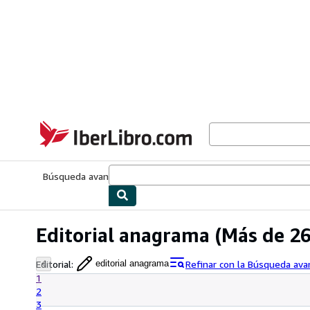
Pasar al contenido principal
IberLibro.com
Búsqueda avanzada
Colecciones
Libros antiguos
Arte y colecc
Editorial anagrama
(Más de 26
Editorial
:
Refinar con la Búsqueda av
editorial anagrama
1
2
3