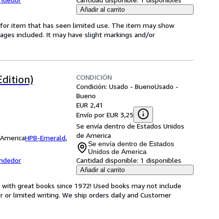
Añadir al carrito
ed-for item that has seen limited use. The item may show
l pages included. It may have slight markings and/or
CONDICIÓN
dition)
Condición: Usado - Bueno
Usado -
Bueno
EUR 2,41
Envío por EUR 3,25
Se envía dentro de Estados Unidos
de America
 America
HPB-Emerald
,
Se envía dentro de Estados
Unidos de America
endedor
Cantidad disponible:
1 disponibles
Añadir al carrito
s with great books since 1972! Used books may not include
or limited writing. We ship orders daily and Customer