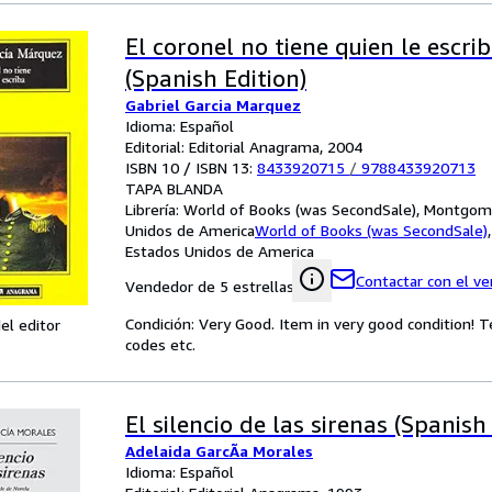
El coronel no tiene quien le escr
(Spanish Edition)
Gabriel Garcia Marquez
Idioma: Español
Editorial: Editorial Anagrama, 2004
ISBN 10 / ISBN 13:
8433920715
/
9788433920713
TAPA BLANDA
Librería:
World of Books (was SecondSale), Montgome
Unidos de America
World of Books (was SecondSale)
Estados Unidos de America
Contactar con el v
Vendedor de 5 estrellas
Condición: Very Good. Item in very good condition! 
el editor
codes etc.
El silencio de las sirenas (Spanish
Adelaida GarcÃa Morales
Idioma: Español