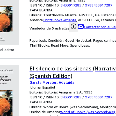
Editorial: Editorial Anagrama, 1993
ISBN 10 / ISBN 13:
8433917285
/
9788433917287
TAPA BLANDA
Librería:
ThriftBooks-Atlanta, AUSTELL, GA, Estados
America
ThriftBooks-Atlanta
,
AUSTELL, GA, Estados 
Contactar con el v
Vendedor de 5 estrellas
Paperback. Condición: Good. No Jacket. Pages can ha
ThriftBooks: Read More, Spend Less.
el editor
El silencio de las sirenas (Narrati
(Spanish Edition)
Garc?a Morales, Adelaida
Idioma: Español
Editorial: Editorial Anagrama S.A., 1993
ISBN 10 / ISBN 13:
8433917285
/
9788433917287
TAPA BLANDA
Librería:
World of Books (was SecondSale), Montgome
Unidos de America
World of Books (was SecondSale)