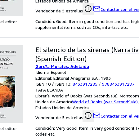
Estados Unidos de America
Contactar con el v
Vendedor de 5 estrellas
Condición: Good. Item in good condition and has hig
el editor
supplemental items such as CDs, info-trac etc.
El silencio de las sirenas (Narrati
(Spanish Edition)
Garc?a Morales, Adelaida
Idioma: Español
Editorial: Editorial Anagrama S.A., 1993
ISBN 10 / ISBN 13:
8433917285
/
9788433917287
TAPA BLANDA
Librería:
World of Books (was SecondSale), Montgome
Unidos de America
World of Books (was SecondSale)
Estados Unidos de America
Contactar con el v
Vendedor de 5 estrellas
Condición: Very Good. Item in very good condition! 
el editor
codes etc.