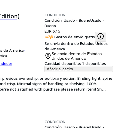
CONDICIÓN
dition)
Condición: Usado - Bueno
Usado -
Bueno
EUR 6,15
Gastos de envío gratis
Se envía dentro de Estados Unidos
de America
os de America
-
Se envía dentro de Estados
rica
Unidos de America
endedor
Cantidad disponible:
1 disponibles
Añadir al carrito
revious ownership, or ex-library edition. Binding tight; spine 
and crisp. Minimal signs of handling or shelving. 100% 
ou're not satisfied with purchase please return item! Sh
…
CONDICIÓN
Condición: Usado - Bueno
Usado -