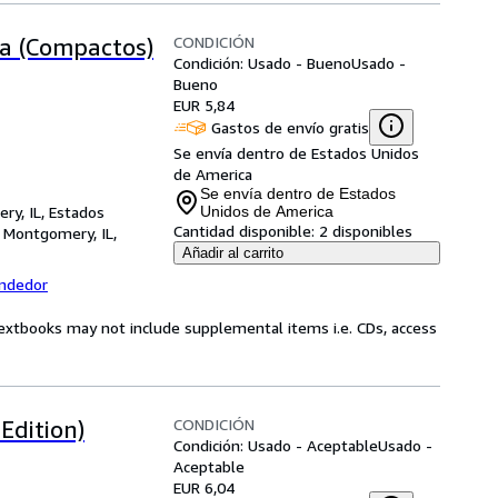
CONDICIÓN
iba (Compactos)
Condición: Usado - Bueno
Usado -
Bueno
EUR 5,84
Gastos de envío gratis
Se envía dentro de Estados Unidos
de America
Se envía dentro de Estados
ry, IL, Estados
Unidos de America
Cantidad disponible:
2 disponibles
,
Montgomery, IL,
Añadir al carrito
endedor
Textbooks may not include supplemental items i.e. CDs, access
CONDICIÓN
 Edition)
Condición: Usado - Aceptable
Usado -
Aceptable
EUR 6,04