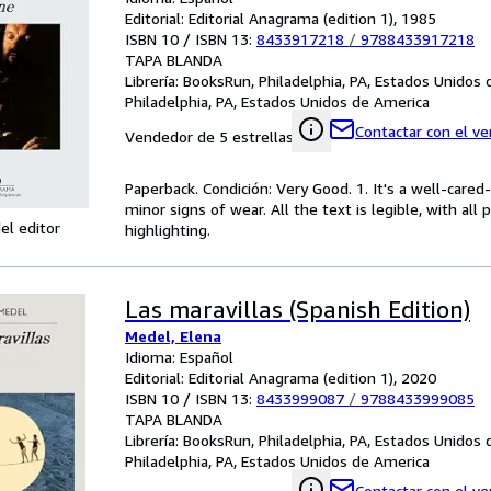
Editorial: Editorial Anagrama (edition 1), 1985
ISBN 10 / ISBN 13:
8433917218
/
9788433917218
TAPA BLANDA
Librería:
BooksRun, Philadelphia, PA, Estados Unidos
Philadelphia, PA, Estados Unidos de America
Contactar con el v
Vendedor de 5 estrellas
Paperback. Condición: Very Good. 1. It's a well-car
minor signs of wear. All the text is legible, with al
el editor
highlighting.
Las maravillas (Spanish Edition)
Medel, Elena
Idioma: Español
Editorial: Editorial Anagrama (edition 1), 2020
ISBN 10 / ISBN 13:
8433999087
/
9788433999085
TAPA BLANDA
Librería:
BooksRun, Philadelphia, PA, Estados Unidos
Philadelphia, PA, Estados Unidos de America
Contactar con el v