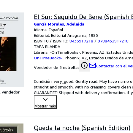
El Sur: Seguido De Bene (Spanish E
García Morales, Adelaida
Idioma: Español
Editorial: Editorial Anagrama, 1985
ISBN 10 / ISBN 13:
8433917218
/
9788433917218
TAPA BLANDA
Librería:
-OnTimeBooks-, Phoenix, AZ, Estados Unid
OnTimeBooks-
,
Phoenix, AZ, Estados Unidos de Ame
Contactar con el v
Vendedor de 5 estrellas
Condición: very_good. Gently read. May have name of p
straight and smooth, with no creasing; covers clean 
l vendedor
GUARANTEE! Shipped with delivery confirmation, if y
Mostrar más
Queda la noche (Spanish Edition)