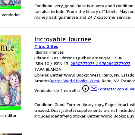
Condición: very_good. Book is in very good conditio
can also include "From the library of" labels. May n
l vendedor
money back guarantee and 24 7 customer service.
Incroyable Journee
Tibo, Gilles
Idioma: Francés
Editorial: Les Éditions Québec Amérique, 1996
ISBN 10 / ISBN 13:
2890377075
/
9782890377073
TAPA BLANDA
Librería:
Better World Books: West, Reno, NV, Estado
America
Better World Books: West
,
Reno, NV, Estado
Contactar con el v
Vendedor de 5 estrellas
Condición: Good. Former library copy. Pages intact w
creased. Dust jackets/supplements are not included.
el editor
includes identifying sticker. Better World Books: Bu