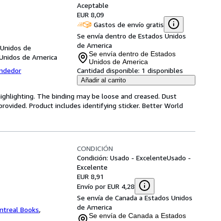
Aceptable
EUR 8,09
Gastos de envío gratis
Se envía dentro de Estados Unidos
de America
 Unidos de
Se envía dentro de Estados
 Unidos de America
Unidos de America
endedor
Cantidad disponible:
1 disponibles
Añadir al carrito
highlighting. The binding may be loose and creased. Dust
ovided. Product includes identifying sticker. Better World
CONDICIÓN
Condición: Usado - Excelente
Usado -
Excelente
EUR 8,91
Envío por EUR 4,28
Se envía de Canada a Estados Unidos
de America
ntreal Books
,
Se envía de Canada a Estados