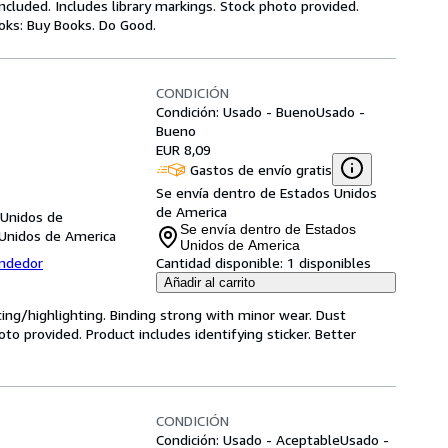
luded. Includes library markings. Stock photo provided.
ooks: Buy Books. Do Good.
CONDICIÓN
Condición: Usado - Bueno
Usado -
Bueno
EUR 8,09
Gastos de envío gratis
Se envía dentro de Estados Unidos
de America
 Unidos de
Se envía dentro de Estados
 Unidos de America
Unidos de America
endedor
Cantidad disponible:
1 disponibles
Añadir al carrito
ting/highlighting. Binding strong with minor wear. Dust
o provided. Product includes identifying sticker. Better
CONDICIÓN
Condición: Usado - Aceptable
Usado -