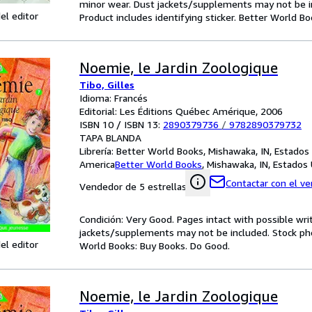
minor wear. Dust jackets/supplements may not be inc
el editor
Product includes identifying sticker. Better World B
Noemie, le Jardin Zoologique
Tibo, Gilles
Idioma: Francés
Editorial: Les Éditions Québec Amérique, 2006
ISBN 10 / ISBN 13:
2890379736
/
9782890379732
TAPA BLANDA
Librería:
Better World Books, Mishawaka, IN, Estados
America
Better World Books
,
Mishawaka, IN, Estados
Contactar con el v
Vendedor de 5 estrellas
Condición: Very Good. Pages intact with possible wri
jackets/supplements may not be included. Stock phot
el editor
World Books: Buy Books. Do Good.
Noemie, le Jardin Zoologique