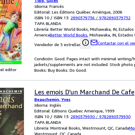
Tibo, Gilles
Idioma: Francés
Editorial: Les Éditions Québec Amérique, 2006
ISBN 10 / ISBN 13:
2890379736
/
9782890379732
TAPA BLANDA
Librería:
Better World Books, Mishawaka, IN, Estados
America
Better World Books
,
Mishawaka, IN, Estados
Contactar con el v
Vendedor de 5 estrellas
Condición: Good. Pages intact with minimal writing/
jackets/supplements are not included. Stock photo pr
el editor
Books: Buy Books. Do Good.
Les emois D'un Marchand De Cafe
Beauchemin, Yves
Idioma: Inglés
Editorial: Editions Quebec Amerique, 1999
ISBN 10 / ISBN 13:
2890379930
/
9782890379930
TAPA BLANDA
Librería:
Montreal Books, Westmount, QC, Canada
Mo
Westmount, QC, Canada