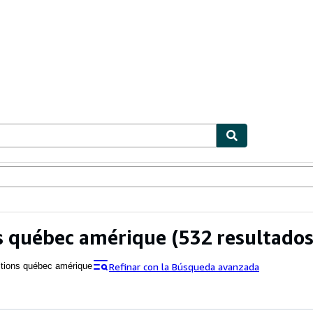
ionismo
Vendedores
Comenzar a vender
s québec amérique
(532 resultados
Refinar con la Búsqueda avanzada
itions québec amérique