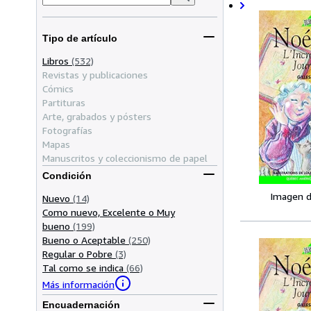
Tipo de artículo
Libros
(532)
Revistas y publicaciones
Cómics
Partituras
Arte, grabados y pósters
Fotografías
Mapas
Manuscritos y coleccionismo de papel
Condición
Imagen d
Nuevo
(14)
Como nuevo, Excelente o Muy
bueno
(199)
Bueno o Aceptable
(250)
Regular o Pobre
(3)
Tal como se indica
(66)
Más información
Encuadernación