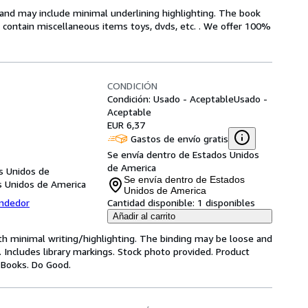
n and may include minimal underlining highlighting. The book
ot contain miscellaneous items toys, dvds, etc. . We offer 100%
CONDICIÓN
Condición: Usado - Aceptable
Usado -
Aceptable
EUR 6,37
Gastos de envío gratis
Se envía dentro de Estados Unidos
de America
s Unidos de
Se envía dentro de Estados
s Unidos de America
Unidos de America
endedor
Cantidad disponible:
1 disponibles
Añadir al carrito
ith minimal writing/highlighting. The binding may be loose and
 Includes library markings. Stock photo provided. Product
y Books. Do Good.