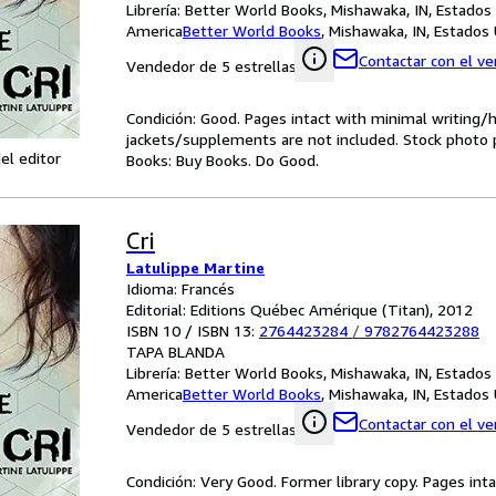
Librería:
Better World Books, Mishawaka, IN, Estados
America
Better World Books
,
Mishawaka, IN, Estados
Contactar con el v
Vendedor de 5 estrellas
Condición: Good. Pages intact with minimal writing/
jackets/supplements are not included. Stock photo pr
el editor
Books: Buy Books. Do Good.
Cri
Latulippe Martine
Idioma: Francés
Editorial: Editions Québec Amérique (Titan), 2012
ISBN 10 / ISBN 13:
2764423284
/
9782764423288
TAPA BLANDA
Librería:
Better World Books, Mishawaka, IN, Estados
America
Better World Books
,
Mishawaka, IN, Estados
Contactar con el v
Vendedor de 5 estrellas
Condición: Very Good. Former library copy. Pages inta