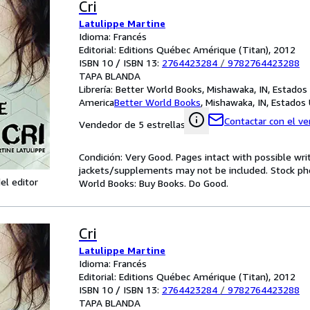
Cri
Latulippe Martine
Idioma: Francés
Editorial: Editions Québec Amérique (Titan), 2012
ISBN 10 / ISBN 13:
2764423284
/
9782764423288
TAPA BLANDA
Librería:
Better World Books, Mishawaka, IN, Estados
America
Better World Books
,
Mishawaka, IN, Estados
Contactar con el v
Vendedor de 5 estrellas
Condición: Very Good. Pages intact with possible wri
jackets/supplements may not be included. Stock phot
el editor
World Books: Buy Books. Do Good.
Cri
Latulippe Martine
Idioma: Francés
Editorial: Editions Québec Amérique (Titan), 2012
ISBN 10 / ISBN 13:
2764423284
/
9782764423288
TAPA BLANDA