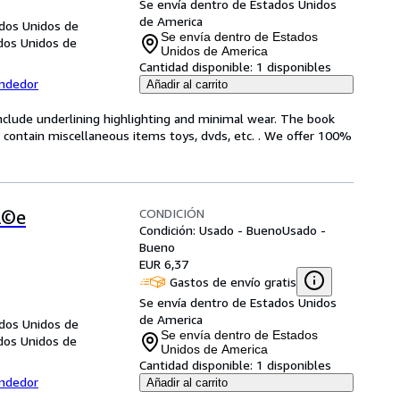
Se envía dentro de Estados Unidos
de America
ados Unidos de
Se envía dentro de Estados
ados Unidos de
Unidos de America
Cantidad disponible:
1 disponibles
endedor
Añadir al carrito
include underlining highlighting and minimal wear. The book
ot contain miscellaneous items toys, dvds, etc. . We offer 100%
CONDICIÓN
Ã©e
Condición: Usado - Bueno
Usado -
Bueno
EUR 6,37
Gastos de envío gratis
Se envía dentro de Estados Unidos
de America
ados Unidos de
Se envía dentro de Estados
ados Unidos de
Unidos de America
Cantidad disponible:
1 disponibles
endedor
Añadir al carrito