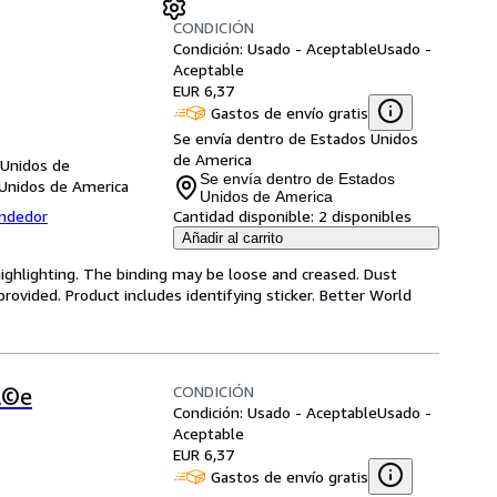
CONDICIÓN
Condición: Usado - Aceptable
Usado -
Aceptable
EUR 6,37
Gastos de envío gratis
Se envía dentro de Estados Unidos
de America
 Unidos de
Se envía dentro de Estados
 Unidos de America
Unidos de America
endedor
Cantidad disponible:
2 disponibles
Añadir al carrito
highlighting. The binding may be loose and creased. Dust
ovided. Product includes identifying sticker. Better World
CONDICIÓN
Ã©e
Condición: Usado - Aceptable
Usado -
Aceptable
EUR 6,37
Gastos de envío gratis