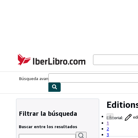
Pasar al contenido principal
IberLibro.com
Búsqueda avanzada
Colecciones
Libros antiguos
Arte y colecc
Edition
Filtrar la búsqueda
Editorial
:
ed
1
Buscar entre los resultados
2
3