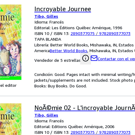
Incroyable Journee
Tibo, Gilles
Idioma: Francés
Editorial: Les Éditions Québec Amérique, 1996
ISBN 10 / ISBN 13:
2890377075
/
9782890377073
TAPA BLANDA
Librería:
Better World Books, Mishawaka, IN, Estados
America
Better World Books
,
Mishawaka, IN, Estados
Contactar con el v
Vendedor de 5 estrellas
Condición: Good. Pages intact with minimal writing/
jackets/supplements are not included. Stock photo pr
el editor
Books: Buy Books. Do Good.
NoÃ©mie 02 - L'incroyable Journ
Tibo, Gilles
Idioma: Francés
Editorial: Editions Québec Amérique, 2006
ISBN 10 / ISBN 13:
2890377075
/
9782890377073