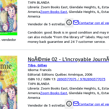
TAPA BLANDA
Librería:
Zoom Books East, Glendale Heights, IL, Est
America
Zoom Books East
,
Glendale Heights, IL, Est
America
Contactar con el v
Vendedor de 5 estrellas
Condición: good. Book is in good condition and may 
can also include "From the library of" labels. May n
l vendedor
money back guarantee and 24 7 customer service.
NoÃ©mie 02 - L'incroyable Journ
Tibo, Gilles
Idioma: Francés
Editorial: Editions Québec Amérique, 2006
ISBN 10 / ISBN 13:
2890377075
/
9782890377073
TAPA BLANDA
Librería:
Zoom Books East, Glendale Heights, IL, Est
America
Zoom Books East
,
Glendale Heights, IL, Est
America
Contactar con el v
Vendedor de 5 estrellas