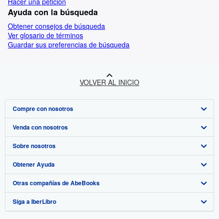
Hacer una petición
Ayuda con la búsqueda
Obtener consejos de búsqueda
Ver glosario de términos
Guardar sus preferencias de búsqueda
VOLVER AL INICIO
Compre con nosotros
Venda con nosotros
Búsqueda avanzada
Sobre nosotros
Colecciones
Comenzar a vender
Obtener Ayuda
Mi cuenta
Únase a nuestro programa de afiliados
Sobre IberLibro
Otras compañías de AbeBooks
Mis pedidos
Recomiende un vendedor
Medios
Preguntas frecuentes y guías
Siga a IberLibro
Ver carrito
Empleo
Atención al Cliente
AbeBooks.com