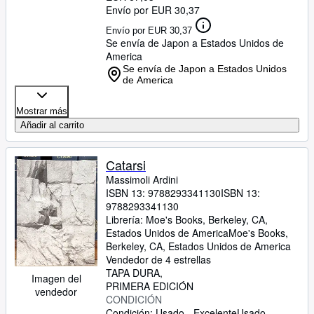
Envío por EUR 30,37
Envío por EUR 30,37
Se envía de Japon a Estados Unidos de
America
Se envía de Japon a Estados Unidos
de America
Mostrar más
Añadir al carrito
Catarsi
Massimoli Ardini
ISBN 13:
9788293341130
ISBN 13:
9788293341130
Librería:
Moe's Books, Berkeley, CA,
Estados Unidos de America
Moe's Books
,
Berkeley, CA, Estados Unidos de America
Vendedor de 4 estrellas
TAPA DURA
Imagen del
PRIMERA EDICIÓN
vendedor
CONDICIÓN
Condición: Usado - Excelente
Usado -