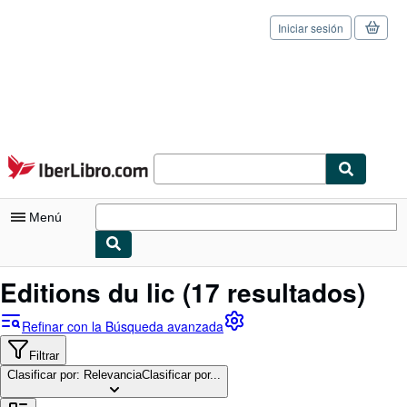
Iniciar sesión
Pasar al contenido principal
IberLibro.com
Menú
Mi cuenta
Editions du lic
(17 resultados)
Consultar mis pedidos
Refinar con la Búsqueda avanzada
Cerrar sesión
Filtrar
Clasificar por: Relevancia
Búsqueda avanzada
Clasificar por...