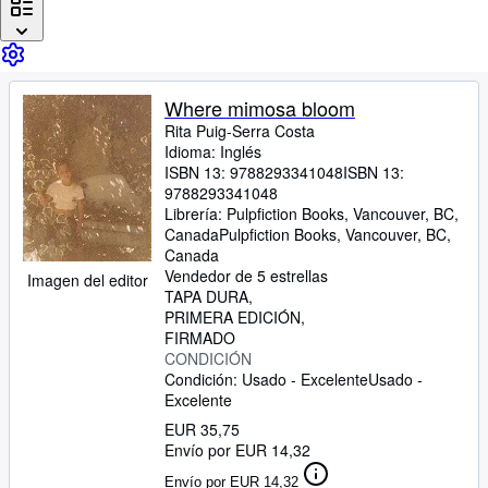
Colecciones
Libros antiguos
Arte y coleccionismo
Where mimosa bloom
Vendedores
Rita Puig-Serra Costa
Idioma: Inglés
Comenzar a vender
ISBN 13:
9788293341048
ISBN 13:
Ayuda
9788293341048
Librería:
Pulpfiction Books, Vancouver, BC,
CERRAR
Canada
Pulpfiction Books
,
Vancouver, BC,
Canada
Vendedor de 5 estrellas
Imagen del editor
TAPA DURA
PRIMERA EDICIÓN
FIRMADO
CONDICIÓN
Condición: Usado - Excelente
Usado -
Excelente
EUR 35,75
Envío por EUR 14,32
Envío por EUR 14,32