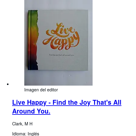
Imagen del editor
Live Happy - Find the Joy That's All
Around You.
Clark, M H
Idioma: Inglés