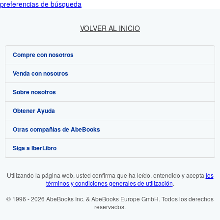
preferencias de búsqueda
VOLVER AL INICIO
Compre con nosotros
Venda con nosotros
Búsqueda avanzada
Sobre nosotros
Colecciones
Comenzar a vender
Obtener Ayuda
Mi cuenta
Únase a nuestro programa de afiliados
Sobre IberLibro
Otras compañías de AbeBooks
Mis pedidos
Recomiende un vendedor
Medios
Preguntas frecuentes y guías
Siga a IberLibro
Ver carrito
Empleo
Atención al Cliente
AbeBooks.com
Política de Privacidad
AbeBooks.co.uk
Utilizando la página web, usted confirma que ha leído, entendido y acepta
los
términos y condiciones generales de utilización
.
Preferencias de cookies
AbeBooks.de
© 1996 - 2026 AbeBooks Inc. & AbeBooks Europe GmbH. Todos los derechos
Aviso de cookies
AbeBooks.fr
reservados.