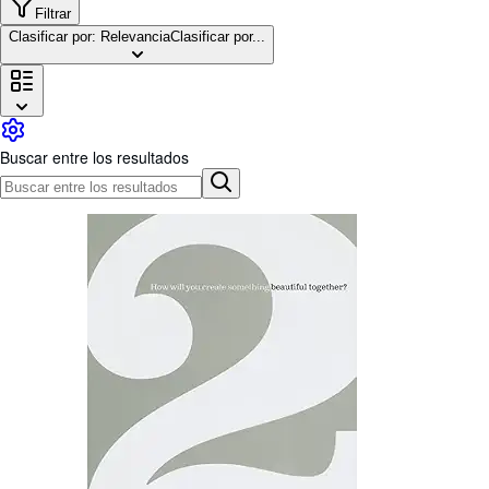
Colecciones
Filtrar
Clasificar por: Relevancia
Clasificar por...
Libros antiguos
Arte y coleccionismo
Vendedores
Comenzar a vender
Buscar entre los resultados
Ayuda
CERRAR