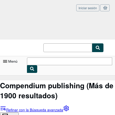
Iniciar sesión
Pasar al contenido principal
IberLibro.com
Menú
Mi cuenta
Compendium publishing
(Más de
Consultar mis pedidos
1900 resultados)
Cerrar sesión
Búsqueda avanzada
Refinar con la Búsqueda avanzada