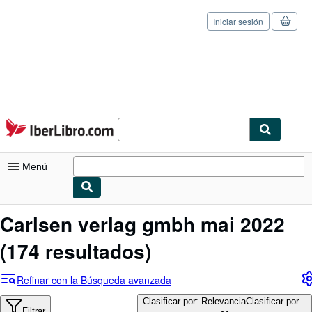
Iniciar sesión
Pasar al contenido principal
IberLibro.com
Menú
Mi cuenta
Carlsen verlag gmbh mai 2022
Consultar mis pedidos
(174 resultados)
Cerrar sesión
Refinar con la Búsqueda avanzada
Búsqueda avanzada
Clasificar por: Relevancia
Clasificar por...
Filtrar