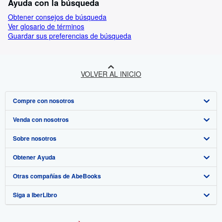
Ayuda con la búsqueda
Obtener consejos de búsqueda
Ver glosario de términos
Guardar sus preferencias de búsqueda
VOLVER AL INICIO
Compre con nosotros
Venda con nosotros
Búsqueda avanzada
Sobre nosotros
Colecciones
Comenzar a vender
Obtener Ayuda
Mi cuenta
Únase a nuestro programa de afiliados
Sobre IberLibro
Otras compañías de AbeBooks
Mis pedidos
Recomiende un vendedor
Medios
Preguntas frecuentes y guías
Siga a IberLibro
Ver carrito
Empleo
Atención al Cliente
AbeBooks.com
Política de Privacidad
AbeBooks.co.uk