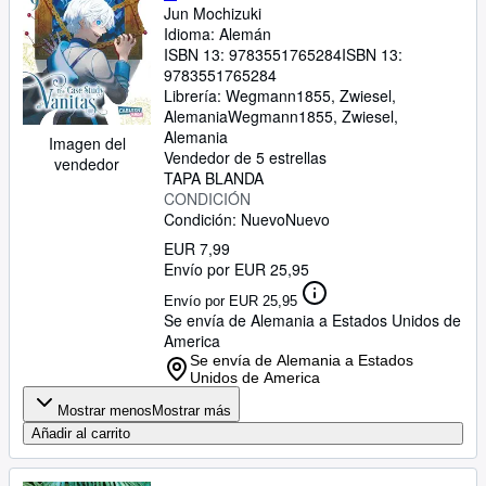
Jun Mochizuki
Idioma: Alemán
ISBN 13:
9783551765284
ISBN 13:
9783551765284
Librería:
Wegmann1855, Zwiesel,
Alemania
Wegmann1855
,
Zwiesel,
Alemania
Imagen del
Vendedor de 5 estrellas
vendedor
TAPA BLANDA
CONDICIÓN
Condición: Nuevo
Nuevo
EUR 7,99
Envío por EUR 25,95
Envío por EUR 25,95
Se envía de Alemania a Estados Unidos de
America
Se envía de Alemania a Estados
Unidos de America
Mostrar menos
Mostrar más
Añadir al carrito