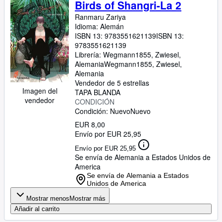
Birds of Shangri-La 2
Ranmaru Zariya
Idioma: Alemán
ISBN 13:
9783551621139
ISBN 13:
9783551621139
Librería:
Wegmann1855, Zwiesel,
Alemania
Wegmann1855
,
Zwiesel,
Alemania
Vendedor de 5 estrellas
Imagen del
TAPA BLANDA
vendedor
CONDICIÓN
Condición: Nuevo
Nuevo
EUR 8,00
Envío por EUR 25,95
Envío por EUR 25,95
Se envía de Alemania a Estados Unidos de
America
Se envía de Alemania a Estados
Unidos de America
Mostrar menos
Mostrar más
Añadir al carrito