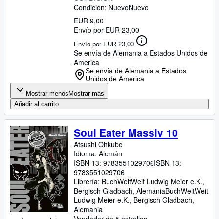
Condición: Nuevo
Nuevo
EUR 9,00
Envío por EUR 23,00
Envío por EUR 23,00
Se envía de Alemania a Estados Unidos de
America
Se envía de Alemania a Estados
Unidos de America
Mostrar menos
Mostrar más
Añadir al carrito
Soul Eater Massiv 10
Atsushi Ohkubo
Idioma: Alemán
ISBN 13:
9783551029706
ISBN 13:
9783551029706
Librería:
BuchWeltWeit Ludwig Meier e.K.,
Bergisch Gladbach, Alemania
BuchWeltWeit
Ludwig Meier e.K.
,
Bergisch Gladbach,
Alemania
Vendedor de 5 estrellas