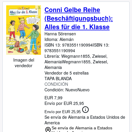
Conni Gelbe Reihe
(Beschäftigungsbuch):
Alles für die 1. Klasse
Hanna Sörensen
Idioma: Alemán
ISBN 13:
9783551190994
ISBN 13:
9783551190994
Librería:
Wegmann1855, Zwiesel,
Imagen del
Alemania
Wegmann1855
,
Zwiesel,
vendedor
Alemania
Vendedor de 5 estrellas
TAPA BLANDA
CONDICIÓN
Condición: Nuevo
Nuevo
EUR 7,99
Envío por EUR 25,95
Envío por EUR 25,95
Se envía de Alemania a Estados Unidos de
America
Se envía de Alemania a Estados