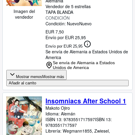
Alemania
Vendedor de 5 estrellas
Imagen del
TAPA BLANDA
vendedor
CONDICIÓN
Condición: Nuevo
Nuevo
EUR 7,50
Envío por EUR 25,95
Envío por EUR 25,95
Se envía de Alemania a Estados Unidos de
America
Se envía de Alemania a Estados
Unidos de America
Mostrar menos
Mostrar más
Añadir al carrito
Insomniacs After School 1
Makoto Ojiro
Idioma: Alemán
ISBN 13:
9783551717597
ISBN 13:
9783551717597
Librería:
Wegmann1855, Zwiesel,