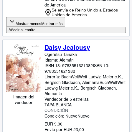
de America
Se envía de Reino Unido a Estados
Unidos de America
Mostrar menos
Mostrar más
Añadir al carrito
Daisy Jealousy
Ogeretsu Tanaka
Idioma: Alemán
ISBN 13:
9783551621382
ISBN 13:
9783551621382
Librería:
BuchWeltWeit Ludwig Meier e.K.,
Bergisch Gladbach, Alemania
BuchWeltWeit
Ludwig Meier e.K.
,
Bergisch Gladbach,
Alemania
Imagen del
Vendedor de 5 estrellas
vendedor
TAPA BLANDA
CONDICIÓN
Condición: Nuevo
Nuevo
EUR 9,00
Envío por EUR 23,00