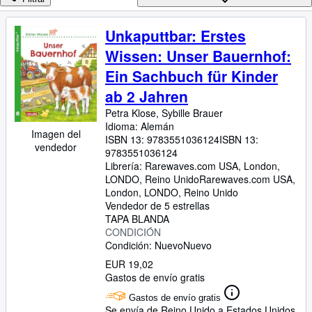
Colecciones
Libros antiguos
Unkaputtbar: Erstes
Arte y coleccionismo
Wissen: Unser Bauernhof:
Ein Sachbuch für Kinder
Vendedores
ab 2 Jahren
Comenzar a vender
Petra Klose, Sybille Brauer
Ayuda
Idioma: Alemán
Imagen del
ISBN 13:
9783551036124
ISBN 13:
vendedor
CERRAR
9783551036124
Librería:
Rarewaves.com USA, London,
LONDO, Reino Unido
Rarewaves.com USA
,
London, LONDO, Reino Unido
Vendedor de 5 estrellas
TAPA BLANDA
CONDICIÓN
Condición: Nuevo
Nuevo
EUR 19,02
Gastos de envío gratis
Gastos de envío gratis
Se envía de Reino Unido a Estados Unidos