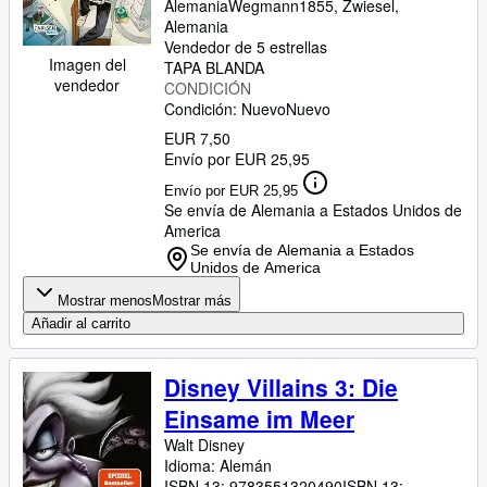
Alemania
Wegmann1855
,
Zwiesel,
Alemania
Vendedor de 5 estrellas
Imagen del
TAPA BLANDA
vendedor
CONDICIÓN
Condición: Nuevo
Nuevo
EUR 7,50
Envío por EUR 25,95
Envío por EUR 25,95
Se envía de Alemania a Estados Unidos de
America
Se envía de Alemania a Estados
Unidos de America
Mostrar menos
Mostrar más
Añadir al carrito
Disney Villains 3: Die
Einsame im Meer
Walt Disney
Idioma: Alemán
ISBN 13:
9783551320490
ISBN 13: