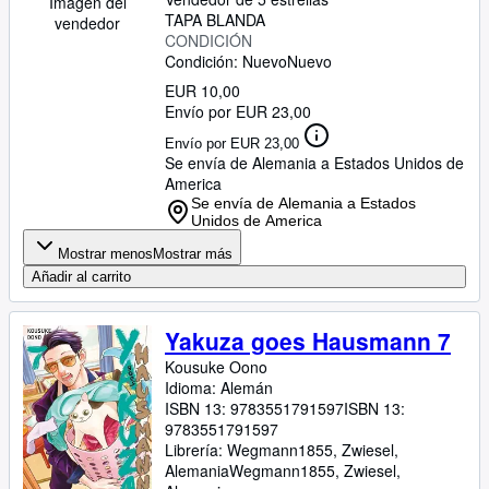
Imagen del
TAPA BLANDA
vendedor
CONDICIÓN
Condición: Nuevo
Nuevo
EUR 10,00
Envío por EUR 23,00
Envío por EUR 23,00
Se envía de Alemania a Estados Unidos de
America
Se envía de Alemania a Estados
Unidos de America
Mostrar menos
Mostrar más
Añadir al carrito
Yakuza goes Hausmann 7
Kousuke Oono
Idioma: Alemán
ISBN 13:
9783551791597
ISBN 13:
9783551791597
Librería:
Wegmann1855, Zwiesel,
Alemania
Wegmann1855
,
Zwiesel,