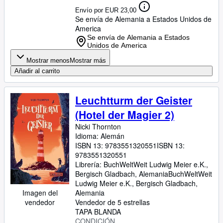
Envío por EUR 23,00
Se envía de Alemania a Estados Unidos de
America
Se envía de Alemania a Estados
Unidos de America
Mostrar menos
Mostrar más
Añadir al carrito
Leuchtturm der Geister
(Hotel der Magier 2)
Nicki Thornton
Idioma: Alemán
ISBN 13:
9783551320551
ISBN 13:
9783551320551
Librería:
BuchWeltWeit Ludwig Meier e.K.,
Bergisch Gladbach, Alemania
BuchWeltWeit
Ludwig Meier e.K.
,
Bergisch Gladbach,
Alemania
Imagen del
Vendedor de 5 estrellas
vendedor
TAPA BLANDA
CONDICIÓN