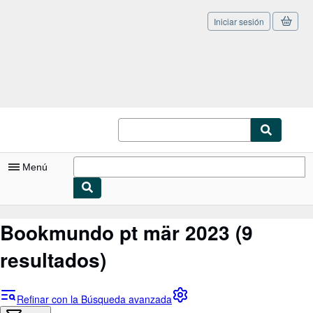
Iniciar sesión
Pasar al contenido principal
IberLibro.com
Menú
Mi cuenta
Bookmundo pt mär 2023
(9
Consultar mis pedidos
resultados)
Cerrar sesión
Búsqueda avanzada
Refinar con la Búsqueda avanzada