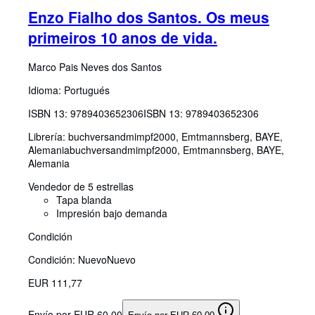
Enzo Fialho dos Santos. Os meus
primeiros 10 anos de vida.
Marco Pais Neves dos Santos
Idioma: Portugués
ISBN 13:
9789403652306
ISBN 13: 9789403652306
Librería:
buchversandmimpf2000, Emtmannsberg, BAYE,
Alemania
buchversandmimpf2000
,
Emtmannsberg, BAYE,
Alemania
Vendedor de 5 estrellas
Tapa blanda
Impresión bajo demanda
Condición
Condición: Nuevo
Nuevo
EUR 111,77
Envío por EUR 60,00