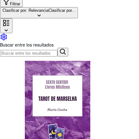
Colecciones
Filtrar
Clasificar por: Relevancia
Clasificar por...
Libros antiguos
Arte y coleccionismo
Vendedores
Comenzar a vender
Buscar entre los resultados
Ayuda
CERRAR