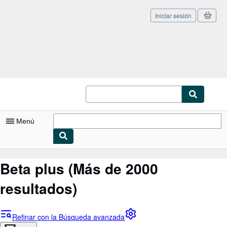
Iniciar sesión
Pasar al contenido principal
IberLibro.com
Menú
Mi cuenta
Beta plus
(Más de 2000
Consultar mis pedidos
resultados)
Cerrar sesión
Búsqueda avanzada
Refinar con la Búsqueda avanzada