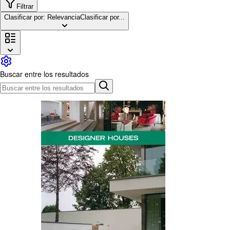
Colecciones
Filtrar
Clasificar por: Relevancia
Clasificar por...
Libros antiguos
Arte y coleccionismo
Vendedores
Comenzar a vender
Buscar entre los resultados
Ayuda
CERRAR