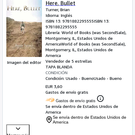
Colecciones
Here, Bullet
Turner, Brian
Libros antiguos
Idioma: Inglés
ISBN 13:
9781882295555
ISBN 13:
Arte y coleccionismo
9781882295555
Vendedores
Librería:
World of Books (was SecondSale),
Montgomery, IL, Estados Unidos de
Comenzar a vender
America
World of Books (was SecondSale)
,
Montgomery, IL, Estados Unidos de
Ayuda
America
Vendedor de 5 estrellas
Imagen del editor
CERRAR
TAPA BLANDA
CONDICIÓN
Condición: Usado - Bueno
Usado - Bueno
EUR 3,60
Gastos de envío gratis
Gastos de envío gratis
Se envía dentro de Estados Unidos de
America
Se envía dentro de Estados Unidos de
America