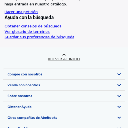
haga entrada en nuestro catálogo.
Hacer una petición
Ayuda con la búsqueda
Obtener consejos de búsqueda
Ver glosario de términos
Guardar sus preferencias de búsqueda
VOLVER AL INICIO
Compre con nosotros
Búsqueda avanzada
Venda con nosotros
Colecciones
Comenzar a vender
Sobre nosotros
Mi cuenta
Únase a nuestro programa de afiliados
Sobre IberLibro
Obtener Ayuda
Mis pedidos
Recomiende un vendedor
Medios
Preguntas frecuentes y guías
Otras compañías de AbeBooks