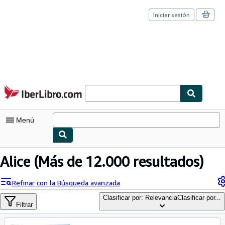
Iniciar sesión
Pasar al contenido principal
IberLibro.com
Menú
Mi cuenta
Alice
(Más de 12.000 resultados)
Consultar mis pedidos
Refinar con la Búsqueda avanzada
Cerrar sesión
Clasificar por: Relevancia
Clasificar por...
Filtrar
Búsqueda avanzada