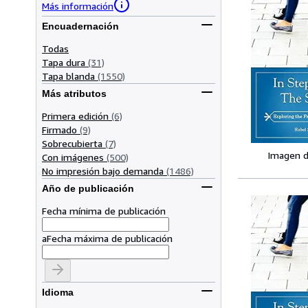
Más información
Encuadernación
Todas
Tapa dura
(31)
Tapa blanda
(1550)
Más atributos
Primera edición
(6)
Firmado
(9)
Sobrecubierta
(7)
Imagen d
Con imágenes
(500)
No impresión bajo demanda
(1486)
Año de publicación
Fecha mínima de publicación
a
Fecha máxima de publicación
Idioma