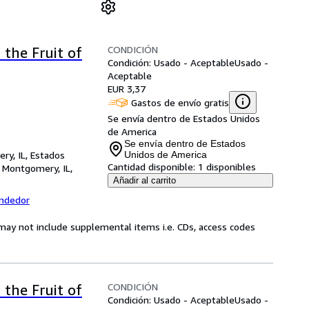
CONDICIÓN
 the Fruit of
Condición: Usado - Aceptable
Usado -
Aceptable
EUR 3,37
Gastos de envío gratis
Se envía dentro de Estados Unidos
de America
Se envía dentro de Estados
ry, IL, Estados
Unidos de America
Cantidad disponible:
1 disponibles
,
Montgomery, IL,
Añadir al carrito
endedor
may not include supplemental items i.e. CDs, access codes
CONDICIÓN
 the Fruit of
Condición: Usado - Aceptable
Usado -