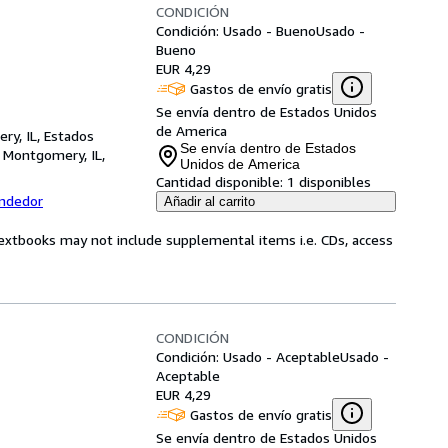
CONDICIÓN
Condición: Usado - Bueno
Usado -
Bueno
EUR 4,29
Gastos de envío gratis
Se envía dentro de Estados Unidos
de America
ry, IL, Estados
Se envía dentro de Estados
,
Montgomery, IL,
Unidos de America
Cantidad disponible:
1 disponibles
endedor
Añadir al carrito
Textbooks may not include supplemental items i.e. CDs, access
CONDICIÓN
Condición: Usado - Aceptable
Usado -
Aceptable
EUR 4,29
Gastos de envío gratis
Se envía dentro de Estados Unidos