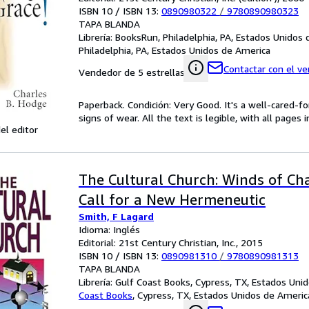
ISBN 10 / ISBN 13:
0890980322
/
9780890980323
TAPA BLANDA
Librería:
BooksRun, Philadelphia, PA, Estados Unidos
Philadelphia, PA, Estados Unidos de America
Contactar con el v
Vendedor de 5 estrellas
Paperback. Condición: Very Good. It's a well-cared-
signs of wear. All the text is legible, with all pages
el editor
The Cultural Church: Winds of Ch
Call for a New Hermeneutic
Smith, F Lagard
Idioma: Inglés
Editorial: 21st Century Christian, Inc., 2015
ISBN 10 / ISBN 13:
0890981310
/
9780890981313
TAPA BLANDA
Librería:
Gulf Coast Books, Cypress, TX, Estados Uni
Coast Books
,
Cypress, TX, Estados Unidos de Americ