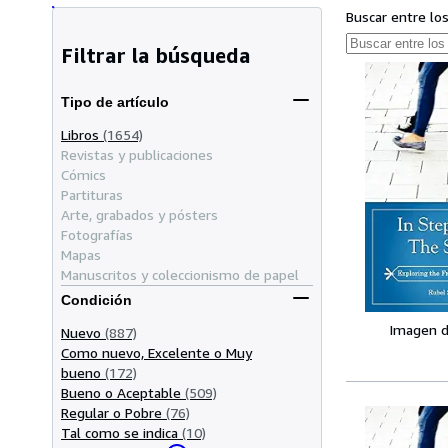
Buscar entre lo
Filtrar la búsqueda
Tipo de artículo
Libros
(1654)
Revistas y publicaciones
Cómics
Partituras
Arte, grabados y pósters
Fotografías
Mapas
Manuscritos y coleccionismo de papel
Condición
Imagen d
Nuevo
(887)
Como nuevo, Excelente o Muy
bueno
(172)
Bueno o Aceptable
(509)
Regular o Pobre
(76)
Tal como se indica
(10)