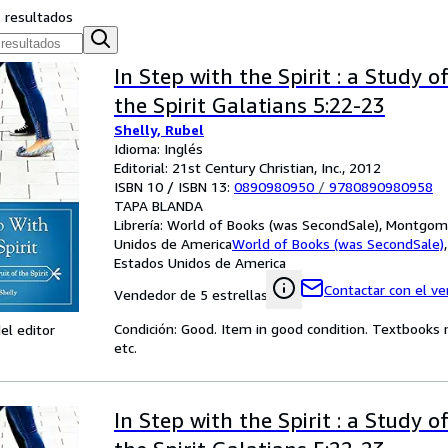
s resultados
In Step with the Spirit : a Study of
the Spirit Galatians 5:22-23
Shelly, Rubel
Idioma: Inglés
Editorial: 21st Century Christian, Inc., 2012
ISBN 10 / ISBN 13:
0890980950
/
9780890980958
TAPA BLANDA
Librería:
World of Books (was SecondSale), Montgome
Unidos de America
World of Books (was SecondSale)
Estados Unidos de America
Contactar con el v
Vendedor de 5 estrellas
Condición: Good. Item in good condition. Textbooks 
el editor
etc.
In Step with the Spirit : a Study of