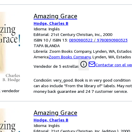
Amazing Grace
Hodge, Charles B
Idioma: Inglés
Editorial: 21st Century Christian, Inc., 2000
ISBN 10 / ISBN 13:
0890980322
/
9780890980323
TAPA BLANDA
Librería:
Zoom Books Company, Lynden, WA, Estados
America
Zoom Books Company
,
Lynden, WA, Estados
Contactar con el v
Vendedor de 5 estrellas
Condición: very_good. Book is in very good conditio
can also include "From the library of" labels. May n
l vendedor
money back guarantee and 24 7 customer service.
Amazing Grace
Hodge, Charles B
Idioma: Inglés
Editorial: 21st Century Christian, Inc. (edition ), 2000