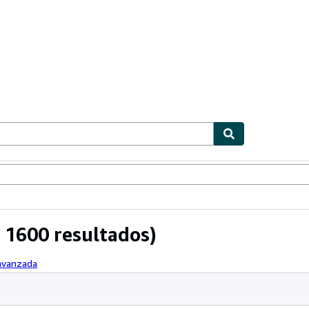
ionismo
Vendedores
Comenzar a vender
 1600 resultados)
 avanzada