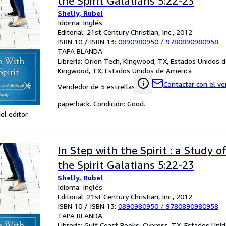
the Spirit Galatians 5:22-23
Shelly, Rubel
Idioma: Inglés
Editorial: 21st Century Christian, Inc., 2012
ISBN 10 / ISBN 13:
0890980950
/
9780890980958
TAPA BLANDA
Librería:
Orion Tech, Kingwood, TX, Estados Unidos 
Kingwood, TX, Estados Unidos de America
Contactar con el v
Vendedor de 5 estrellas
paperback. Condición: Good.
el editor
In Step with the Spirit : a Study of
the Spirit Galatians 5:22-23
Shelly, Rubel
Idioma: Inglés
Editorial: 21st Century Christian, Inc., 2012
ISBN 10 / ISBN 13:
0890980950
/
9780890980958
TAPA BLANDA
Librería:
Gulf Coast Books, Cypress, TX, Estados Uni