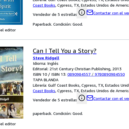
Coast Books
,
Cypress, TX, Estados Unidos de Americ
Contactar con el v
Vendedor de 5 estrellas
Paperback. Condición: Good.
el editor
Can I Tell You a Story?
Steve Ridgell
Idioma: Inglés
Editorial: 21st Century Christian Publishing, 2013
ISBN 10 / ISBN 13:
0890984557
/
9780890984550
TAPA BLANDA
Librería:
Gulf Coast Books, Cypress, TX, Estados Uni
Coast Books
,
Cypress, TX, Estados Unidos de Americ
Contactar con el v
Vendedor de 5 estrellas
paperback. Condición: Good.
el editor