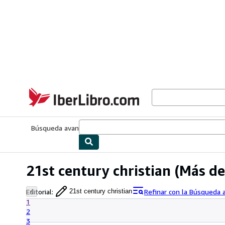
Pasar al contenido principal
IberLibro.com
Búsqueda avanzada
Colecciones
Libros antiguos
Arte y colecc
21st century christian
(Más de
Editorial
:
Refinar con la Búsqueda
21st century christian
1
2
3