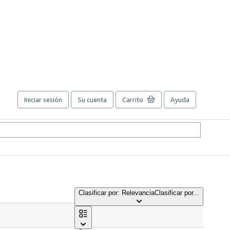
Iniciar sesión
Su cuenta
Carrito
Ayuda
Clasificar por: Relevancia
Clasificar por...