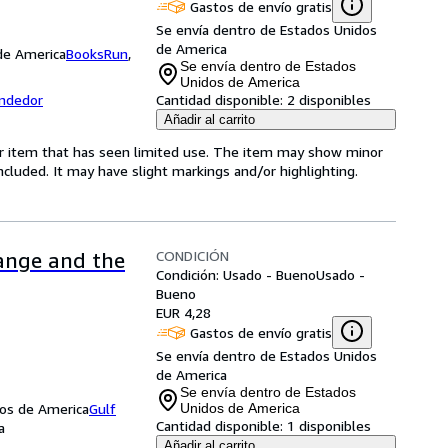
Gastos de envío gratis
Se envía dentro de Estados Unidos
de America
 de America
BooksRun
,
Se envía dentro de Estados
Unidos de America
endedor
Cantidad disponible:
2 disponibles
Añadir al carrito
for item that has seen limited use. The item may show minor
 included. It may have slight markings and/or highlighting.
CONDICIÓN
ange and the
Condición: Usado - Bueno
Usado -
Bueno
EUR 4,28
Gastos de envío gratis
Se envía dentro de Estados Unidos
de America
Se envía dentro de Estados
dos de America
Gulf
Unidos de America
Cantidad disponible:
1 disponibles
a
Añadir al carrito