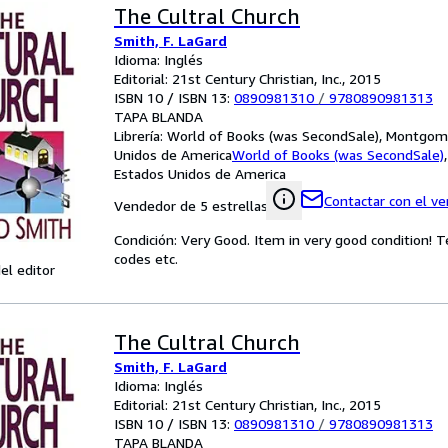
The Cultral Church
Smith, F. LaGard
Idioma: Inglés
Editorial: 21st Century Christian, Inc., 2015
ISBN 10 / ISBN 13:
0890981310
/
9780890981313
TAPA BLANDA
Librería:
World of Books (was SecondSale), Montgome
Unidos de America
World of Books (was SecondSale)
Estados Unidos de America
Contactar con el v
Vendedor de 5 estrellas
Condición: Very Good. Item in very good condition! 
codes etc.
el editor
The Cultral Church
Smith, F. LaGard
Idioma: Inglés
Editorial: 21st Century Christian, Inc., 2015
ISBN 10 / ISBN 13:
0890981310
/
9780890981313
TAPA BLANDA