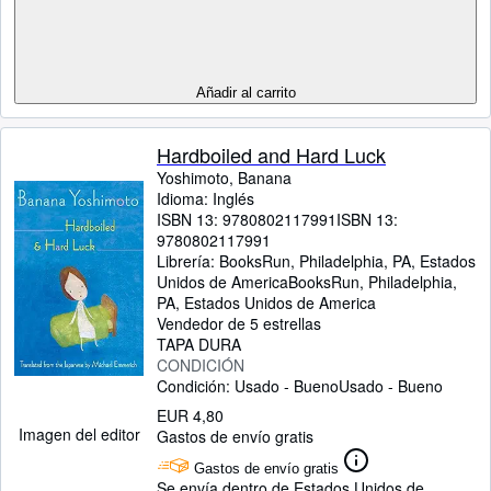
Añadir al carrito
Hardboiled and Hard Luck
Yoshimoto, Banana
Idioma: Inglés
ISBN 13:
9780802117991
ISBN 13:
9780802117991
Librería:
BooksRun, Philadelphia, PA, Estados
Unidos de America
BooksRun
,
Philadelphia,
PA, Estados Unidos de America
Vendedor de 5 estrellas
TAPA DURA
CONDICIÓN
Condición: Usado - Bueno
Usado - Bueno
EUR 4,80
Imagen del editor
Gastos de envío gratis
Gastos de envío gratis
Se envía dentro de Estados Unidos de