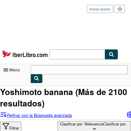
Iniciar sesión
Pasar al contenido principal
IberLibro.com
Menú
Yoshimoto banana
(Más de 2100
Mi cuenta
resultados)
Consultar mis pedidos
Cerrar sesión
Refinar con la Búsqueda avanzada
Búsqueda avanzada
Clasificar por: Relevancia
Clasificar por...
Filtrar