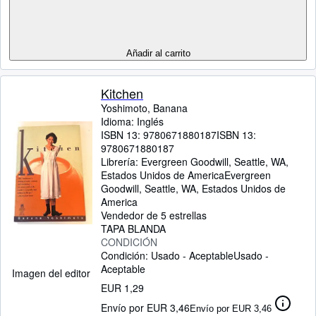
Añadir al carrito
Kitchen
Yoshimoto, Banana
Idioma: Inglés
ISBN 13:
9780671880187
ISBN 13:
9780671880187
Librería:
Evergreen Goodwill, Seattle, WA,
Estados Unidos de America
Evergreen
Goodwill
,
Seattle, WA, Estados Unidos de
America
Vendedor de 5 estrellas
TAPA BLANDA
CONDICIÓN
Condición: Usado - Aceptable
Usado -
Aceptable
Imagen del editor
EUR 1,29
Envío por EUR 3,46
Envío por EUR 3,46