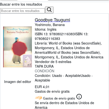
Colecciones
Buscar entre los resultados
Libros antiguos
Arte y coleccionismo
Goodbye Tsugumi
Yoshimoto, Banana
Vendedores
Idioma: Inglés
ISBN 13:
9780802116383
ISBN 13:
Comenzar a vender
9780802116383
Ayuda
Librería:
World of Books (was SecondSale),
Montgomery, IL, Estados Unidos de
CERRAR
America
World of Books (was SecondSale)
,
Montgomery, IL, Estados Unidos de America
Vendedor de 5 estrellas
TAPA DURA
CONDICIÓN
Condición: Usado - Aceptable
Usado -
Aceptable
Imagen del editor
EUR 4,01
Gastos de envío gratis
Gastos de envío gratis
Se envía dentro de Estados Unidos de
America