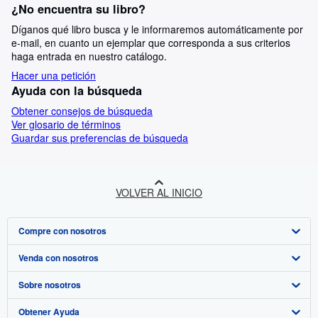
¿No encuentra su libro?
Díganos qué libro busca y le informaremos automáticamente por
e-mail, en cuanto un ejemplar que corresponda a sus criterios
haga entrada en nuestro catálogo.
Hacer una petición
Ayuda con la búsqueda
Obtener consejos de búsqueda
Ver glosario de términos
Guardar sus preferencias de búsqueda
VOLVER AL INICIO
Compre con nosotros
Venda con nosotros
Búsqueda avanzada
Sobre nosotros
Colecciones
Comenzar a vender
Obtener Ayuda
Mi cuenta
Únase a nuestro programa de afiliados
Sobre IberLibro