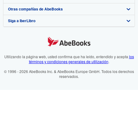
Otras compañías de AbeBooks
Mis pedidos
Recomiende un vendedor
Medios
Preguntas frecuentes y guías
Siga a IberLibro
Ver carrito
Empleo
Atención al Cliente
AbeBooks.com
Política de Privacidad
AbeBooks.co.uk
Preferencias de cookies
AbeBooks.de
Aviso de cookies
AbeBooks.fr
Utilizando la página web, usted confirma que ha leído, entendido y acepta
los
términos y condiciones generales de utilización
.
Accesibilidad
AbeBooks.it
© 1996 - 2026 AbeBooks Inc. & AbeBooks Europe GmbH. Todos los derechos
reservados.
AbeBooks Aus/NZ
AbeBooks.ca
ZVAB.com
BookFinder.com
Encuentre cualquier libro al mejor precio