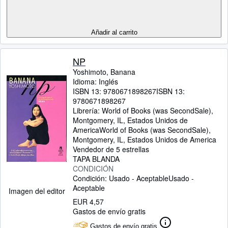
Añadir al carrito
NP
Yoshimoto, Banana
Idioma: Inglés
ISBN 13:
9780671898267
ISBN 13:
9780671898267
Librería:
World of Books (was SecondSale),
Montgomery, IL, Estados Unidos de
America
World of Books (was SecondSale)
,
Montgomery, IL, Estados Unidos de America
Vendedor de 5 estrellas
TAPA BLANDA
CONDICIÓN
Condición: Usado - Aceptable
Usado -
Aceptable
Imagen del editor
EUR 4,57
Gastos de envío gratis
Gastos de envío gratis