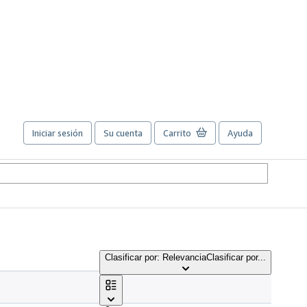
Iniciar sesión
Su cuenta
Carrito
Ayuda
Clasificar por: Relevancia
Clasificar por...