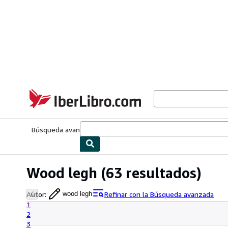
Pasar al contenido principal
IberLibro.com
Búsqueda avanzada
Colecciones
Libros antiguos
Arte y colecc
Wood legh
(63 resultados)
Autor
:
Refinar con la Búsqueda avanzada
wood legh
1
2
3