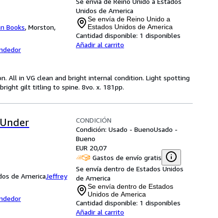
Se envía de Reino Unido a Estados
Unidos de America
Se envía de Reino Unido a
n Books
,
Morston,
Estados Unidos de America
Cantidad disponible:
1 disponibles
Añadir al carrito
endedor
n. All in VG clean and bright internal condition. Light spotting
ight gilt titling to spine. 8vo. x. 181pp.
CONDICIÓN
 Under
Condición: Usado - Bueno
Usado -
Bueno
EUR 20,07
Gastos de envío gratis
Se envía dentro de Estados Unidos
idos de America
Jeffrey
de America
Se envía dentro de Estados
Unidos de America
endedor
Cantidad disponible:
1 disponibles
Añadir al carrito