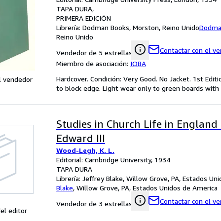
TAPA DURA
PRIMERA EDICIÓN
Librería:
Dodman Books, Morston, Reino Unido
Dodma
Reino Unido
Contactar con el v
Vendedor de 5 estrellas
Miembro de asociación:
IOBA
Hardcover. Condición: Very Good. No Jacket. 1st Editio
l vendedor
to block edge. Light wear only to green boards with br
Studies in Church Life in England
Edward III
Wood-Legh, K. L.
Editorial: Cambridge University, 1934
TAPA DURA
Librería:
Jeffrey Blake, Willow Grove, PA, Estados Un
Blake
,
Willow Grove, PA, Estados Unidos de America
Contactar con el v
Vendedor de 3 estrellas
el editor