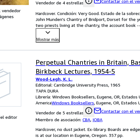
Contactar con el v
Vendedor de 4 estrellas
l vendedor
Hardcover. Condición: Very Good. Estado de la sobre
ágenes
John Munden's Chantry of Bridport, Dorset for the ye
two priests living at the chantry, the account book -
Mostrar más
Perpetual Chantries in Britain, B
Birkbeck Lectures, 1954-5
Wood-Legh, K. L.
Editorial: Cambridge University Press, 1965
TAPA DURA
Librería:
Windows Booksellers, Eugene, OR, Estados 
America
Windows Booksellers
,
Eugene, OR, Estados 
Contactar con el v
Vendedor de 5 estrellas
el editor
Miembro de asociación:
CBA
,
IOBA
Hardcover, no dust jacket. Ex-library. Boards are e
is at our location in Eugene, Oregon. 357 pp.