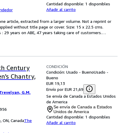
Cantidad disponible:
1 disponibles
Añadir al carrito
endedor
e article, extracted from a larger volume. Not a reprint or 
upplied without title page or cover. Size: 15 x 22.5 cms. 
 : 29 years on ABE, 47 years taking care of customers.
…
CONDICIÓN
th Century
Condición: Usado - Bueno
Usado -
n's Chantry,
Bueno
EUR 19,13
Envío por EUR 21,69
Trevelyan, G.M.
Se envía de Canada a Estados Unidos
de America
Se envía de Canada a Estados
1956
Unidos de America
Cantidad disponible:
1 disponibles
e, ON, Canada
The
Añadir al carrito