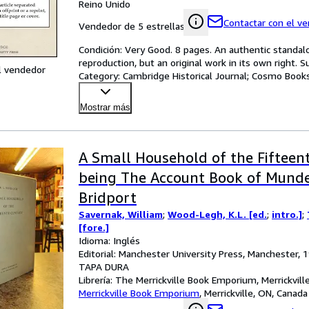
Reino Unido
Contactar con el v
Vendedor de 5 estrellas
Condición: Very Good. 8 pages. An authentic standalon
reproduction, but an original work in its own right. S
l vendedor
Category: Cambridge Historical Journal; Cosmo Books
Mostrar más
A Small Household of the Fifteen
being The Account Book of Munde
Bridport
Savernak, William
;
Wood-Legh, K.L. [ed.
;
intro.]
;
[fore.]
Idioma: Inglés
Editorial: Manchester University Press, Manchester, 
TAPA DURA
Librería:
The Merrickville Book Emporium, Merrickvill
Merrickville Book Emporium
,
Merrickville, ON, Canada