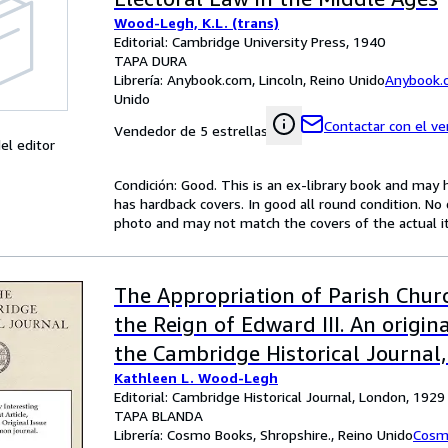
Wood-Legh, K.L. (trans)
Editorial: Cambridge University Press, 1940
TAPA DURA
Librería:
Anybook.com, Lincoln, Reino Unido
Anybook.
Unido
Contactar con el v
Vendedor de 5 estrellas
el editor
Condición: Good. This is an ex-library book and may
has hardback covers. In good all round condition. No d
photo and may not match the covers of the actual 
The Appropriation of Parish Chur
the Reign of Edward III. An origin
the Cambridge Historical Journal,
Kathleen L. Wood-Legh
Editorial: Cambridge Historical Journal, London, 1929
TAPA BLANDA
Librería:
Cosmo Books, Shropshire., Reino Unido
Cosm