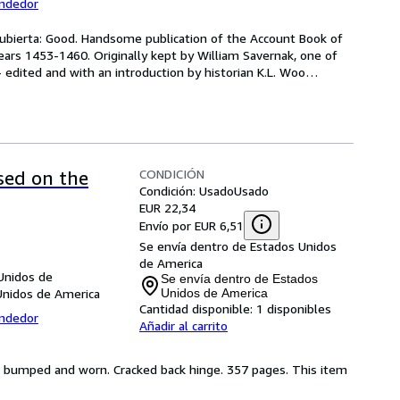
endedor
cubierta: Good. Handsome publication of the Account Book of 
ars 1453-1460. Originally kept by William Savernak, one of 
- edited and with an introduction by historian K.L. Woo
…
CONDICIÓN
ased on the
Condición: Usado
Usado
EUR 22,34
Envío por EUR 6,51
Se envía dentro de Estados Unidos
de America
Unidos de
Se envía dentro de Estados
Unidos de America
Unidos de America
Cantidad disponible:
1 disponibles
endedor
Añadir al carrito
dge bumped and worn. Cracked back hinge. 357 pages. This item