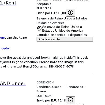
2 (Kent
Aceptable
EUR 13,67
Envío por EUR 15,88
Se envía de Reino Unido a Estados
Unidos de America
Se envía de Reino Unido a
Estados Unidos de America
Cantidad disponible:
1 disponibles
com
,
Lincoln, Reino
Añadir al carrito
endedor
 have the usual library/used-book markings inside.This book
t jacket in good condition. Please note the Image in this
ers of the actual item,850grams, ISBN:0906746078.
CONDICIÓN
LAND Under
Condición: Usado - Bueno
Usado -
Bueno
EUR 15,04
Envío por EUR 15,18