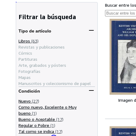
Buscar entre lo
Filtrar la búsqueda
Tipo de artículo
Libros
(63)
Revistas y publicaciones
Cómics
Partituras
Arte, grabados y pósters
Fotografías
Mapas
Manuscritos y coleccionismo de papel
Condición
Imagen d
Nuevo
(27)
Como nuevo, Excelente o Muy
bueno
(1)
Bueno o Aceptable
(17)
Regular o Pobre
(1)
Tal como se indica
(17)