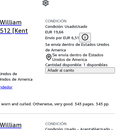
CONDICIÓN
 William
Condición: Usado
Usado
512 [Kent
EUR 19,66
Envío por EUR 6,51
Se envía dentro de Estados Unidos
de America
Se envía dentro de Estados
Unidos de America
Cantidad disponible:
1 disponibles
Añadir al carrito
Unidos de
Unidos de America
endedor
ge worn and curled. Otherwise, very good. 343 pages. 343 pp.
CONDICIÓN
 William
Condición: Usado - Aceptable
Usado -