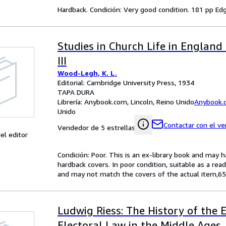
Hardback. Condición: Very good condition. 181 pp Edg
Studies in Church Life in Englan
III
Wood-Legh, K. L.
Editorial: Cambridge University Press, 1934
TAPA DURA
Librería:
Anybook.com, Lincoln, Reino Unido
Anybook.
Unido
Contactar con el v
Vendedor de 5 estrellas
el editor
Condición: Poor. This is an ex-library book and may 
hardback covers. In poor condition, suitable as a read
and may not match the covers of the actual item,6
Ludwig Riess: The History of the 
Electoral Law in the Middle Ages