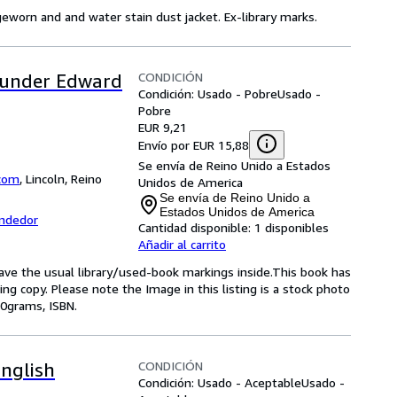
eworn and and water stain dust jacket. Ex-library marks.
CONDICIÓN
d under Edward
Condición: Usado - Pobre
Usado -
Pobre
EUR 9,21
Envío por EUR 15,88
Se envía de Reino Unido a Estados
com
,
Lincoln, Reino
Unidos de America
Se envía de Reino Unido a
Estados Unidos de America
endedor
Cantidad disponible:
1 disponibles
Añadir al carrito
have the usual library/used-book markings inside.This book has
ing copy. Please note the Image in this listing is a stock photo
50grams, ISBN.
CONDICIÓN
English
Condición: Usado - Aceptable
Usado -