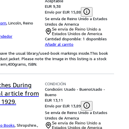
Aceptable
EUR 9,38
Envío por EUR 15,88
Se envía de Reino Unido a Estados
com
,
Lincoln, Reino
Unidos de America
Se envía de Reino Unido a
Estados Unidos de America
endedor
Cantidad disponible:
1 disponibles
Añadir al carrito
 have the usual library/used-book markings inside.This book
ust jacket. Please note the Image in this listing is a stock
item,400grams, ISBN.
CONDICIÓN
ches During
Condición: Usado - Bueno
Usado -
al article from
Bueno
EUR 13,11
 1929.
Envío por EUR 13,89
Se envía de Reino Unido a Estados
Unidos de America
Se envía de Reino Unido a
o Books
,
Shropshire.,
Estados Unidos de America