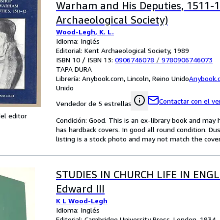
Warham and His Deputies, 1511-1
Archaeological Society)
Wood-Legh, K. L.
Idioma: Inglés
Editorial: Kent Archaeological Society, 1989
ISBN 10 / ISBN 13:
0906746078
/
9780906746073
TAPA DURA
Librería:
Anybook.com, Lincoln, Reino Unido
Anybook.
Unido
Contactar con el v
Vendedor de 5 estrellas
el editor
Condición: Good. This is an ex-library book and may
has hardback covers. In good all round condition. Dus
listing is a stock photo and may not match the cov
STUDIES IN CHURCH LIFE IN ENG
Edward III
K L Wood-Legh
Idioma: Inglés
Editorial: Cambridge University Press, London, 1934