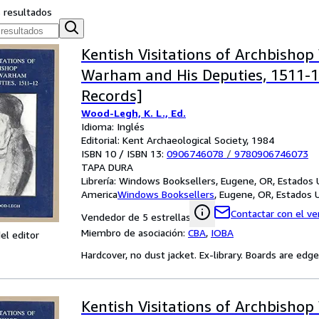
s resultados
Kentish Visitations of Archbishop
Warham and His Deputies, 1511-1
Records]
Wood-Legh, K. L., Ed.
Idioma: Inglés
Editorial: Kent Archaeological Society, 1984
ISBN 10 / ISBN 13:
0906746078
/
9780906746073
TAPA DURA
Librería:
Windows Booksellers, Eugene, OR, Estados 
America
Windows Booksellers
,
Eugene, OR, Estados 
Contactar con el v
Vendedor de 5 estrellas
Miembro de asociación:
CBA
,
IOBA
el editor
Hardcover, no dust jacket. Ex-library. Boards are ed
Kentish Visitations of Archbishop