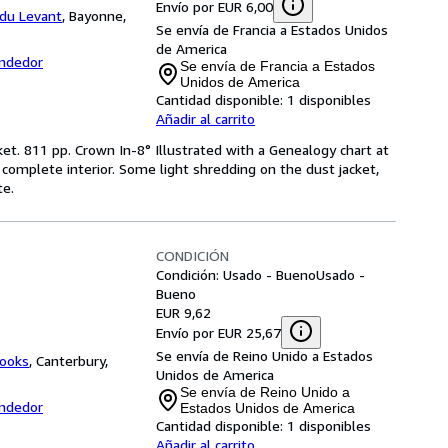
Envío por EUR 6,00
e du Levant
,
Bayonne,
Se envía de Francia a Estados Unidos
de America
endedor
Se envía de Francia a Estados
Unidos de America
Cantidad disponible:
1 disponibles
Añadir al carrito
ket. 811 pp. Crown In-8° Illustrated with a Genealogy chart at
d complete interior. Some light shredding on the dust jacket,
te.
CONDICIÓN
Condición: Usado - Bueno
Usado -
Bueno
EUR 9,62
Envío por EUR 25,67
Se envía de Reino Unido a Estados
books
,
Canterbury,
Unidos de America
Se envía de Reino Unido a
endedor
Estados Unidos de America
Cantidad disponible:
1 disponibles
Añadir al carrito