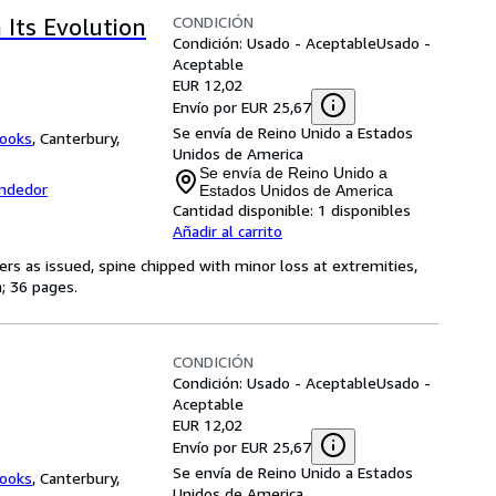
CONDICIÓN
 Its Evolution
Condición: Usado - Aceptable
Usado -
Aceptable
EUR 12,02
Envío por EUR 25,67
Se envía de Reino Unido a Estados
books
,
Canterbury,
Unidos de America
Se envía de Reino Unido a
endedor
Estados Unidos de America
Cantidad disponible:
1 disponibles
Añadir al carrito
ers as issued, spine chipped with minor loss at extremities,
; 36 pages.
CONDICIÓN
Condición: Usado - Aceptable
Usado -
Aceptable
EUR 12,02
Envío por EUR 25,67
Se envía de Reino Unido a Estados
books
,
Canterbury,
Unidos de America