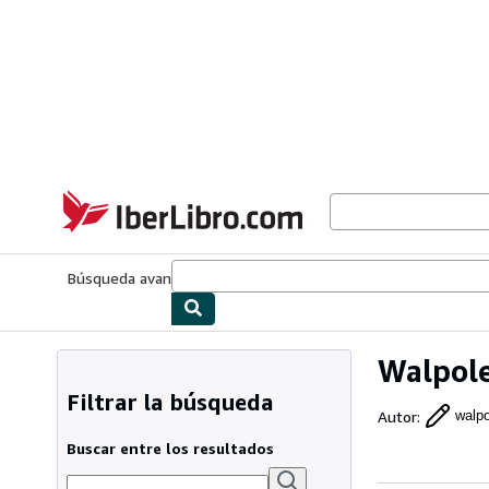
Pasar al contenido principal
IberLibro.com
Búsqueda avanzada
Colecciones
Libros antiguos
Arte y colecc
Walpol
Filtrar la búsqueda
Autor
:
walp
Buscar entre los resultados