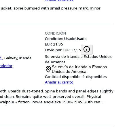
st jacket, spine bumped with small pressure mark, minor
CONDICIÓN
Condición: Usado
Usado
EUR 21,95
Envío por EUR 13,95
Se envía de Irlanda a Estados Unidos
d.
,
Galway, Irlanda
de America
endedor
Se envía de Irlanda a Estados
Unidos de America
Cantidad disponible:
1 disponibles
Añadir al carrito
cloth. Boards dust-toned. Spine bands and panel edges slightly 
d clean. Remains quite well-preserved overall. Physical 
 Walpole - fiction. Powie angielska 1900-1945. 20th cen
…