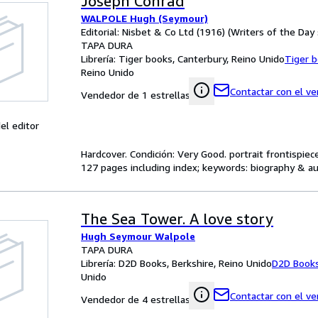
Joseph Conrad
WALPOLE Hugh (Seymour)
Editorial: Nisbet & Co Ltd (1916) (Writers of the Day 
TAPA DURA
Librería:
Tiger books, Canterbury, Reino Unido
Tiger 
Reino Unido
Contactar con el v
Vendedor de 1 estrellas
el editor
Hardcover. Condición: Very Good. portrait frontispiec
127 pages including index; keywords: biography & aut
The Sea Tower. A love story
Hugh Seymour Walpole
TAPA DURA
Librería:
D2D Books, Berkshire, Reino Unido
D2D Book
Unido
Contactar con el v
Vendedor de 4 estrellas