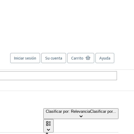
Iniciar sesión
Su cuenta
Carrito
Ayuda
Clasificar por: Relevancia
Clasificar por...