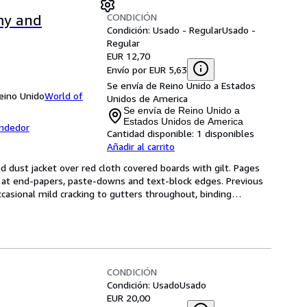
CONDICIÓN
my and
Condición: Usado - Regular
Usado -
Regular
EUR 12,70
Envío por EUR 5,63
Se envía de Reino Unido a Estados
eino Unido
World of
Unidos de America
Se envía de Reino Unido a
Estados Unidos de America
endedor
Cantidad disponible:
1 disponibles
Añadir al carrito
ed dust jacket over red cloth covered boards with gilt. Pages 
at end-papers, paste-downs and text-block edges. Previous 
casional mild cracking to gutters throughout, binding
…
CONDICIÓN
Condición: Usado
Usado
EUR 20,00