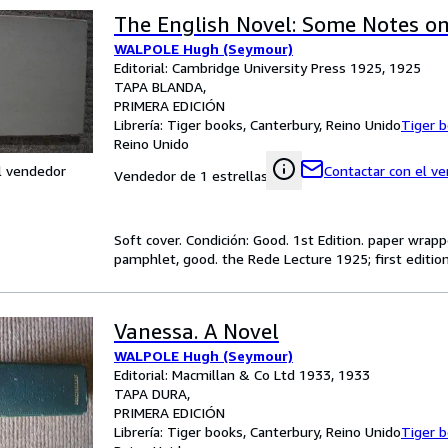
The English Novel: Some Notes on
WALPOLE Hugh (Seymour)
Editorial: Cambridge University Press 1925, 1925
TAPA BLANDA
PRIMERA EDICIÓN
Librería:
Tiger books, Canterbury, Reino Unido
Tiger 
Reino Unido
l vendedor
Contactar con el v
Vendedor de 1 estrellas
Soft cover. Condición: Good. 1st Edition. paper wrapp
pamphlet, good. the Rede Lecture 1925; first edition
Vanessa. A Novel
WALPOLE Hugh (Seymour)
Editorial: Macmillan & Co Ltd 1933, 1933
TAPA DURA
PRIMERA EDICIÓN
Librería:
Tiger books, Canterbury, Reino Unido
Tiger 