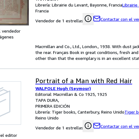
Librería:
Librairie du Levant, Bayonne, Francia
Librairi
Francia
Contactar con el v
Vendedor de 1 estrellas
l vendedor
ágenes
Macmillan and Co., Ltd., London., 1938. With dust jac
the rear. Français Book in great conditions, fresh an
other than that the exemplary is in an excellent sta
Portrait of a Man with Red Hair
WALPOLE Hugh (Seymour)
Editorial: Macmillan & Co 1925, 1925
TAPA DURA
PRIMERA EDICIÓN
Librería:
Tiger books, Canterbury, Reino Unido
Tiger 
Reino Unido
Contactar con el v
Vendedor de 1 estrellas
el editor