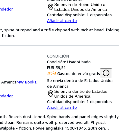
Se envía de Reino Unido a
endedor
Estados Unidos de America
Cantidad disponible:
1 disponibles
Añadir al carrito
et, spine bumped and a trifle chipped with nick at head, folding
 fiction.
CONDICIÓN
Condición: Usado
Usado
EUR 39,51
Gastos de envío gratis
Se envía dentro de Estados Unidos
e America
MW Books
,
de America
Se envía dentro de Estados
endedor
Unidos de America
Cantidad disponible:
1 disponibles
Añadir al carrito
cloth. Boards dust-toned. Spine bands and panel edges slightly 
d clean. Remains quite well-preserved overall. Physical 
 Walpole - fiction. Powie angielska 1900-1945. 20th cen
…