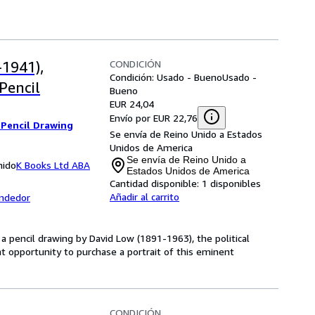
CONDICIÓN
1941),
Condición: Usado - Bueno
Usado -
Pencil
Bueno
EUR 24,04
Envío por EUR 22,76
 Pencil Drawing
Se envía de Reino Unido a Estados
Unidos de America
Se envía de Reino Unido a
nido
K Books Ltd ABA
Estados Unidos de America
Cantidad disponible:
1 disponibles
Añadir al carrito
endedor
 a pencil drawing by David Low (1891-1963), the political
t opportunity to purchase a portrait of this eminent
CONDICIÓN