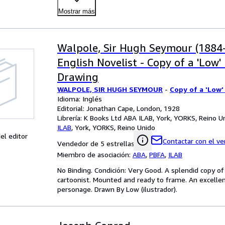
Mostrar más
Walpole, Sir Hugh Seymour (1884-
English Novelist - Copy of a 'Low' 
Drawing
WALPOLE, SIR HUGH SEYMOUR
-
Copy of a 'Low'
Idioma: Inglés
Editorial: Jonathan Cape, London, 1928
Librería:
K Books Ltd ABA ILAB, York, YORKS, Reino U
ILAB
,
York, YORKS, Reino Unido
el editor
Contactar con el v
Vendedor de 5 estrellas
Miembro de asociación:
ABA
,
PBFA
,
ILAB
No Binding. Condición: Very Good. A splendid copy of
cartoonist. Mounted and ready to frame. An excellen
personage. Drawn By Low (ilustrador).