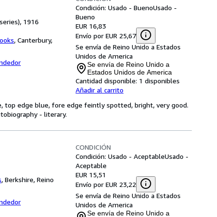
Condición: Usado - Bueno
Usado -
Bueno
series), 1916
EUR 16,83
Envío por EUR 25,67
books
,
Canterbury,
Se envía de Reino Unido a Estados
Unidos de America
endedor
Se envía de Reino Unido a
Estados Unidos de America
Cantidad disponible:
1 disponibles
Añadir al carrito
e, top edge blue, fore edge feintly spotted, bright, very good.
obiography - literary.
CONDICIÓN
Condición: Usado - Aceptable
Usado -
Aceptable
EUR 15,51
s
,
Berkshire, Reino
Envío por EUR 23,22
Se envía de Reino Unido a Estados
endedor
Unidos de America
Se envía de Reino Unido a