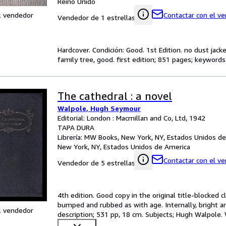
Reino Unido
l vendedor
Contactar con el v
Vendedor de 1 estrellas
Hardcover. Condición: Good. 1st Edition. no dust jack
family tree, good. first edition; 851 pages; keywords:
The cathedral : a novel
Walpole, Hugh Seymour
Editorial: London : Macmillan and Co, Ltd, 1942
TAPA DURA
Librería:
MW Books, New York, NY, Estados Unidos d
New York, NY, Estados Unidos de America
Contactar con el v
Vendedor de 5 estrellas
4th edition. Good copy in the original title-blocked 
bumped and rubbed as with age. Internally, bright an
l vendedor
description; 531 pp, 18 cm. Subjects; Hugh Walpole.