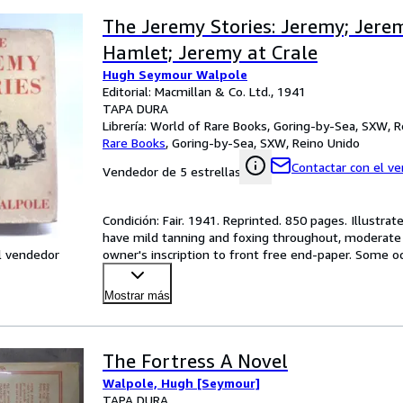
The Jeremy Stories: Jeremy; Jere
Hamlet; Jeremy at Crale
Hugh Seymour Walpole
Editorial: Macmillan & Co. Ltd., 1941
TAPA DURA
Librería:
World of Rare Books, Goring-by-Sea, SXW, R
Rare Books
,
Goring-by-Sea, SXW, Reino Unido
Contactar con el v
Vendedor de 5 estrellas
Condición: Fair. 1941. Reprinted. 850 pages. Illustrat
have mild tanning and foxing throughout, moderate 
l vendedor
owner's inscription to front free end-paper. Some oc
Mostrar más
The Fortress A Novel
Walpole, Hugh [Seymour]
TAPA DURA