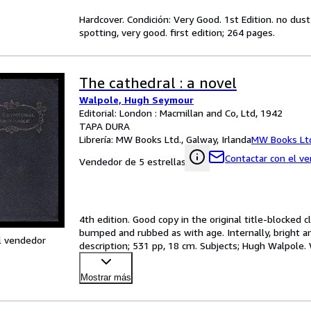
Hardcover. Condición: Very Good. 1st Edition. no du
spotting, very good. first edition; 264 pages.
The cathedral : a novel
Walpole, Hugh Seymour
Editorial: London : Macmillan and Co, Ltd, 1942
TAPA DURA
Librería:
MW Books Ltd., Galway, Irlanda
MW Books Lt
Contactar con el v
Vendedor de 5 estrellas
4th edition. Good copy in the original title-blocked 
bumped and rubbed as with age. Internally, bright an
l vendedor
description; 531 pp, 18 cm. Subjects; Hugh Walpole.
Mostrar más