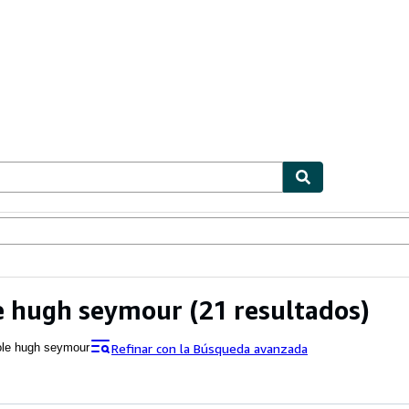
ionismo
Vendedores
Comenzar a vender
e hugh seymour
(21 resultados)
Refinar con la Búsqueda avanzada
ole hugh seymour