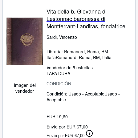
Vita della b. Giovanna di
Lestonnac baronessa di
Montferrant-Landiras, fondatrice
dell'ordine delle Figlie di Nostra
Sardi, Vincenzo
Signora
Librería:
Romanord, Roma, RM,
Italia
Romanord
,
Roma, RM, Italia
Vendedor de 5 estrellas
TAPA DURA
CONDICIÓN
Imagen del
vendedor
Condición: Usado - Aceptable
Usado -
Aceptable
EUR 19,60
Envío por EUR 67,00
Envío por EUR 67,00