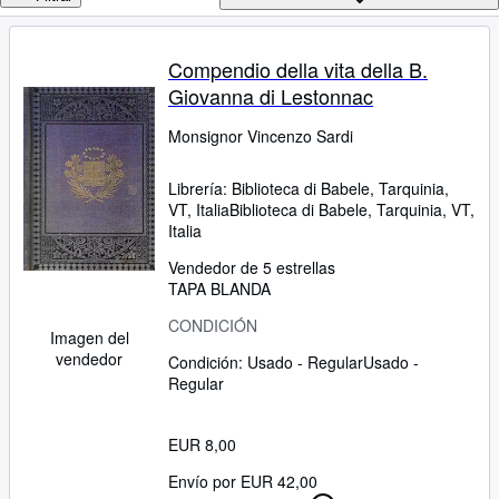
Colecciones
Libros antiguos
Compendio della vita della B.
Arte y coleccionismo
Giovanna di Lestonnac
Vendedores
Monsignor Vincenzo Sardi
Comenzar a vender
Librería:
Biblioteca di Babele, Tarquinia,
Ayuda
VT, Italia
Biblioteca di Babele
,
Tarquinia, VT,
Italia
CERRAR
Vendedor de 5 estrellas
TAPA BLANDA
CONDICIÓN
Imagen del
vendedor
Condición: Usado - Regular
Usado -
Regular
EUR 8,00
Envío por EUR 42,00