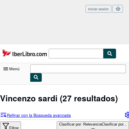
Iniciar sesión
Pasar al contenido principal
IberLibro.com
Menú
Mi cuenta
Vincenzo sardi
(27 resultados)
Consultar mis pedidos
Cerrar sesión
Refinar con la Búsqueda avanzada
Búsqueda avanzada
Clasificar por: Relevancia
Clasificar por...
Filtrar