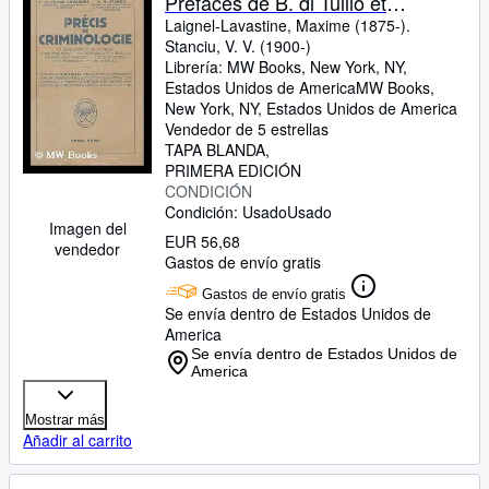
Prefaces de B. di Tullio et
d'Etienne de Greeff
Laignel-Lavastine, Maxime (1875-).
Stanciu, V. V. (1900-)
Librería:
MW Books, New York, NY,
Estados Unidos de America
MW Books
,
New York, NY, Estados Unidos de America
Vendedor de 5 estrellas
TAPA BLANDA
PRIMERA EDICIÓN
CONDICIÓN
Condición: Usado
Usado
Imagen del
EUR 56,68
vendedor
Gastos de envío gratis
Gastos de envío gratis
Se envía dentro de Estados Unidos de
America
Se envía dentro de Estados Unidos de
America
Mostrar más
Añadir al carrito