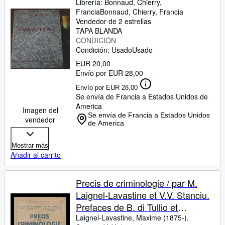
Librería:
Bonnaud, Chierry,
Francia
Bonnaud
,
Chierry, Francia
Vendedor de 2 estrellas
TAPA BLANDA
CONDICIÓN
Condición: Usado
Usado
EUR 20,00
Envío por EUR 28,00
Envío por EUR 28,00
Se envía de Francia a Estados Unidos de
America
Imagen del
Se envía de Francia a Estados Unidos
vendedor
de America
Mostrar más
Añadir al carrito
Precis de criminologie / par M.
Laignel-Lavastine et V.V. Stanciu.
Prefaces de B. di Tullio et
d'Etienne de Greeff
Laignel-Lavastine, Maxime (1875-).