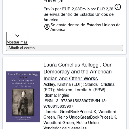
EUR 50,76
Envío por EUR 2,28
Envío por EUR 2,28
Se envía dentro de Estados Unidos de
America
Se envía dentro de Estados Unidos de
America
Mostrar más
Añadir al carrito
Laura Cornelius Kellogg : Our
Democracy and the American
Indian and Other Works
Ackley, Kristina (EDT)
;
Stanciu, Cristina
(EDT)
;
Metoxen, Loretta V. (FRW)
Idioma: Inglés
ISBN 13:
9780815633907
ISBN 13:
9780815633907
Librería:
GreatBookPricesUK, Woodford
Green, Reino Unido
GreatBookPricesUK
,
Woodford Green, Reino Unido
Vendedor de 5 estrellas