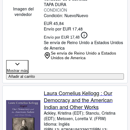
TAPA DURA
Imagen del
CONDICIÓN
vendedor
Condición: Nuevo
Nuevo
EUR 45,84
Envío por EUR 17,48
Envío por EUR 17,48
Se envía de Reino Unido a Estados Unidos
de America
Se envía de Reino Unido a Estados
Unidos de America
Mostrar más
Añadir al carrito
Laura Cornelius Kellogg : Our
Democracy and the American
Indian and Other Works
Ackley, Kristina (EDT)
;
Stanciu, Cristina
(EDT)
;
Metoxen, Loretta V. (FRW)
Idioma: Inglés
ISBN 13:
9780815633907
ISBN 13: