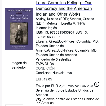
Colecciones
Laura Cornelius Kellogg : Our
Democracy and the American
Libros antiguos
Indian and Other Works
Arte y coleccionismo
Ackley, Kristina (EDT)
;
Stanciu, Cristina
(EDT)
;
Metoxen, Loretta V. (FRW)
Vendedores
Idioma: Inglés
ISBN 13:
9780815633907
ISBN 13:
Comenzar a vender
9780815633907
Librería:
GreatBookPrices, Columbia, MD,
Ayuda
Estados Unidos de
America
CERRAR
GreatBookPrices
,
Columbia, MD,
Estados Unidos de America
Vendedor de 5 estrellas
Imagen del
TAPA DURA
vendedor
CONDICIÓN
Condición: Nuevo
Nuevo
EUR 49,05
Envío por EUR 2,28
Envío por EUR 2,28
Se envía dentro de Estados Unidos de
America
Se envía dentro de Estados Unidos de
America