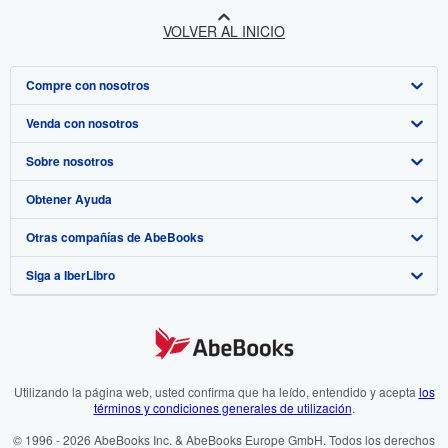
VOLVER AL INICIO
Compre con nosotros
Venda con nosotros
Búsqueda avanzada
Sobre nosotros
Colecciones
Comenzar a vender
Obtener Ayuda
Mi cuenta
Únase a nuestro programa de afiliados
Sobre IberLibro
Otras compañías de AbeBooks
Mis pedidos
Recomiende un vendedor
Medios
Preguntas frecuentes y guías
Siga a IberLibro
Ver carrito
Empleo
Atención al Cliente
AbeBooks.com
Política de Privacidad
AbeBooks.co.uk
Preferencias de cookies
AbeBooks.de
Aviso de cookies
AbeBooks.fr
Utilizando la página web, usted confirma que ha leído, entendido y acepta
los
términos y condiciones generales de utilización
.
Accesibilidad
AbeBooks.it
© 1996 - 2026 AbeBooks Inc. & AbeBooks Europe GmbH. Todos los derechos