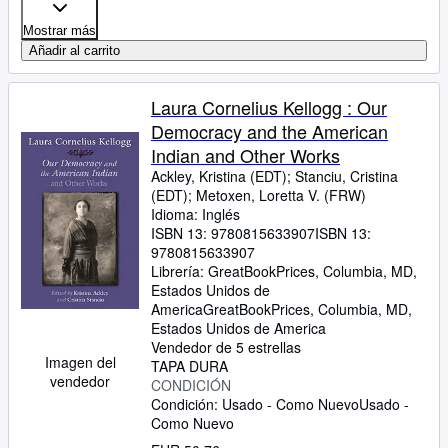
Mostrar más
Añadir al carrito
Laura Cornelius Kellogg : Our
Democracy and the American
Indian and Other Works
Ackley, Kristina (EDT)
;
Stanciu, Cristina
(EDT)
;
Metoxen, Loretta V. (FRW)
Idioma: Inglés
ISBN 13:
9780815633907
ISBN 13:
9780815633907
Librería:
GreatBookPrices, Columbia, MD,
Estados Unidos de
America
GreatBookPrices
,
Columbia, MD,
Estados Unidos de America
Vendedor de 5 estrellas
Imagen del
TAPA DURA
vendedor
CONDICIÓN
Condición: Usado - Como Nuevo
Usado -
Como Nuevo