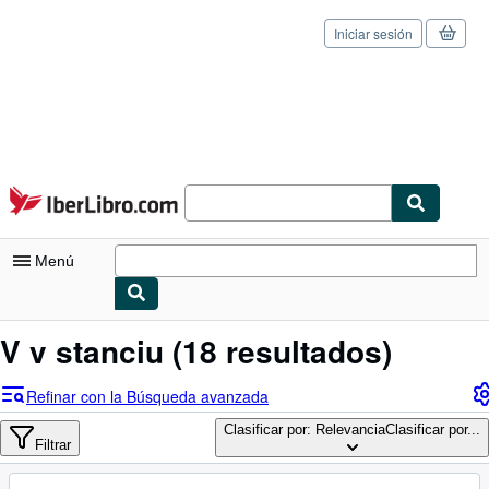
Iniciar sesión
Pasar al contenido principal
IberLibro.com
Menú
Mi cuenta
V v stanciu
(18 resultados)
Consultar mis pedidos
Refinar con la Búsqueda avanzada
Cerrar sesión
Clasificar por: Relevancia
Clasificar por...
Filtrar
Búsqueda avanzada