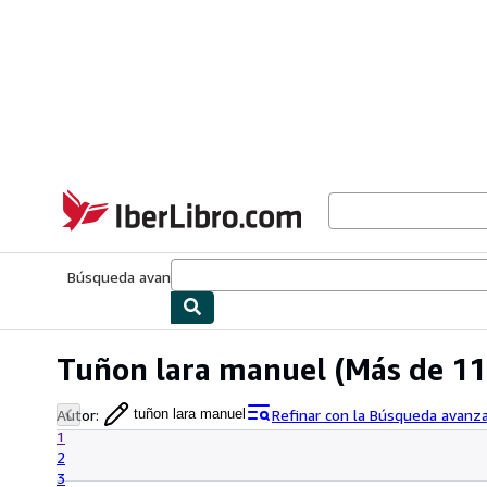
Pasar al contenido principal
IberLibro.com
Búsqueda avanzada
Colecciones
Libros antiguos
Arte y colecc
Tuñon lara manuel
(Más de 11
Autor
:
Refinar con la Búsqueda avanz
tuñon lara manuel
1
2
3