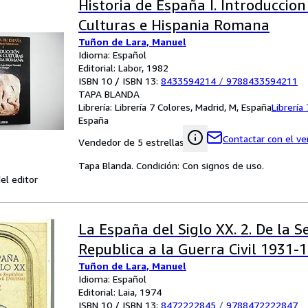
Historia de España I. Introduccio
Culturas e Hispania Romana
Tuñon de Lara, Manuel
Idioma: Español
Editorial: Labor, 1982
ISBN 10 / ISBN 13:
8433594214
/
9788433594211
TAPA BLANDA
Librería:
Librería 7 Colores, Madrid, M, España
Librería
España
Contactar con el v
Vendedor de 5 estrellas
Tapa Blanda. Condición: Con signos de uso.
el editor
La España del Siglo XX. 2. De la 
Republica a la Guerra Civil 1931-
Tuñon de Lara, Manuel
Idioma: Español
Editorial: Laia, 1974
ISBN 10 / ISBN 13:
8472222845
/
9788472222847