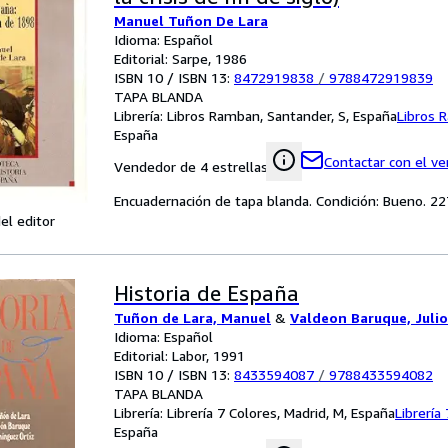
Manuel Tuñon De Lara
Idioma: Español
Editorial: Sarpe, 1986
ISBN 10 / ISBN 13:
8472919838
/
9788472919839
TAPA BLANDA
Librería:
Libros Ramban, Santander, S, España
Libros 
España
Contactar con el v
Vendedor de 4 estrellas
Encuadernación de tapa blanda. Condición: Bueno. 22
el editor
Historia de España
Tuñon de Lara, Manuel
&
Valdeon Baruque, Julio
Idioma: Español
Editorial: Labor, 1991
ISBN 10 / ISBN 13:
8433594087
/
9788433594082
TAPA BLANDA
Librería:
Librería 7 Colores, Madrid, M, España
Librería
España