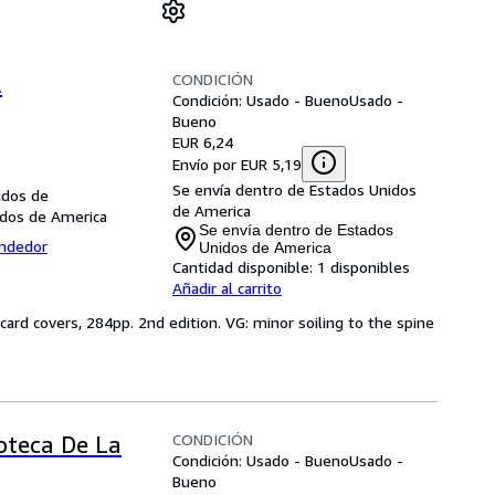
CONDICIÓN
l
Condición: Usado - Bueno
Usado -
Bueno
EUR 6,24
Envío por EUR 5,19
Se envía dentro de Estados Unidos
idos de
de America
idos de America
Se envía dentro de Estados
endedor
Unidos de America
Cantidad disponible:
1 disponibles
Añadir al carrito
card covers, 284pp. 2nd edition. VG: minor soiling to the spine
CONDICIÓN
oteca De La
Condición: Usado - Bueno
Usado -
Bueno