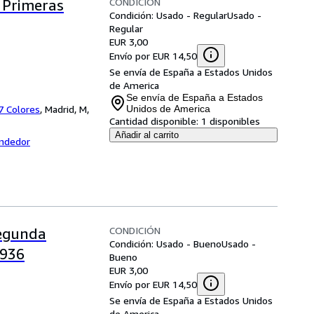
CONDICIÓN
n Primeras
Condición: Usado - Regular
Usado -
Regular
EUR 3,00
Envío por EUR 14,50
Se envía de España a Estados Unidos
de America
Se envía de España a Estados
 7 Colores
,
Madrid, M,
Unidos de America
Cantidad disponible:
1 disponibles
Añadir al carrito
endedor
CONDICIÓN
Segunda
Condición: Usado - Bueno
Usado -
1936
Bueno
EUR 3,00
Envío por EUR 14,50
Se envía de España a Estados Unidos
de America