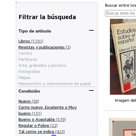
Buscar entre lo
Filtrar la búsqueda
Tipo de artículo
Libros
(1191)
Revistas y publicaciones
(2)
Cómics
Partituras
Arte, grabados y pósters
Fotografías
Mapas
Manuscritos y coleccionismo de papel
Condición
Imagen de
Nuevo
(38)
Como nuevo, Excelente o Muy
bueno
(131)
Bueno o Aceptable
(579)
Regular o Pobre
(22)
Tal como se indica
(423)