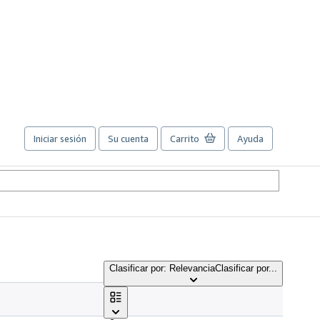
Iniciar sesión
Su cuenta
Carrito
Ayuda
Clasificar por: Relevancia
Clasificar por...