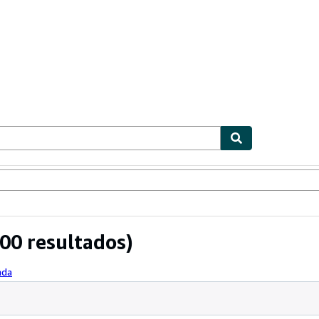
ionismo
Vendedores
Comenzar a vender
00 resultados)
ada