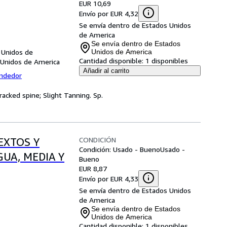
EUR 10,69
Envío por EUR 4,32
Se envía dentro de Estados Unidos
de America
Se envía dentro de Estados
s Unidos de
Unidos de America
Cantidad disponible:
1 disponibles
s Unidos de America
Añadir al carrito
endedor
acked spine; Slight Tanning. Sp.
CONDICIÓN
TEXTOS Y
Condición: Usado - Bueno
Usado -
UA, MEDIA Y
Bueno
EUR 8,87
Envío por EUR 4,33
Se envía dentro de Estados Unidos
de America
Se envía dentro de Estados
Unidos de America
Cantidad disponible:
1 disponibles