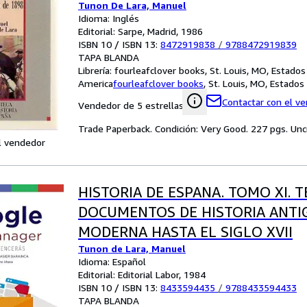
Tunon De Lara, Manuel
Idioma: Inglés
Editorial: Sarpe, Madrid, 1986
ISBN 10 / ISBN 13:
8472919838
/
9788472919839
TAPA BLANDA
Librería:
fourleafclover books, St. Louis, MO, Estado
America
fourleafclover books
,
St. Louis, MO, Estado
Contactar con el v
Vendedor de 5 estrellas
Trade Paperback. Condición: Very Good. 227 pgs. Uncr
l vendedor
HISTORIA DE ESPANA. TOMO XI. 
DOCUMENTOS DE HISTORIA ANTIG
MODERNA HASTA EL SIGLO XVII
Tunon de Lara, Manuel
Idioma: Español
Editorial: Editorial Labor, 1984
ISBN 10 / ISBN 13:
8433594435
/
9788433594433
TAPA BLANDA