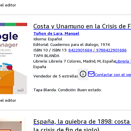
el editor
Costa y Unamuno en la Crisis de F
Tuñon de Lara, Manuel
Idioma: Español
Editorial: Cuadernos para el dialogo, 1974
ISBN 10 / ISBN 13:
8422901684
/
9788422901686
TAPA BLANDA
Librería:
Librería 7 Colores, Madrid, M, España
Librería
España
Contactar con el v
Vendedor de 5 estrellas
Tapa Blanda. Condición: Buen estado.
el editor
España, la quiebra de 1898: cos
la crisis de fin de siglo)