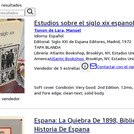
s resultados
Estudios sobre el siglo xix espano
Tunon de Lara, Manuel
Idioma: Español
Editorial: Siglo XXI de Espana Editores, Madrid, 1972
TAPA BLANDA
Librería:
Atlantic Bookshop, Brooklyn, NY, Estados Un
America
Atlantic Bookshop
,
Brooklyn, NY, Estados Un
Contactar con el v
Vendedor de 5 estrellas
Soft cover. Condición: Very Good. 2nd Edition. 12mo, 
and fore edge; clean text; solid body.
l vendedor
Espana: La Quiebra De 1898, Bibli
Historia De Espana