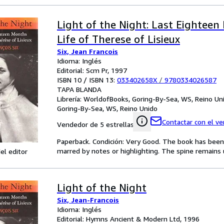
Light of the Night: Last Eighteen
Life of Therese of Lisieux
Six, Jean Francois
Idioma: Inglés
Editorial: Scm Pr, 1997
ISBN 10 / ISBN 13:
033402658X
/
9780334026587
TAPA BLANDA
Librería:
WorldofBooks, Goring-By-Sea, WS, Reino Un
Goring-By-Sea, WS, Reino Unido
Contactar con el v
Vendedor de 5 estrellas
Paperback. Condición: Very Good. The book has been r
marred by notes or highlighting. The spine remain
el editor
Light of the Night
Six, Jean-Francois
Idioma: Inglés
Editorial: Hymns Ancient & Modern Ltd, 1996