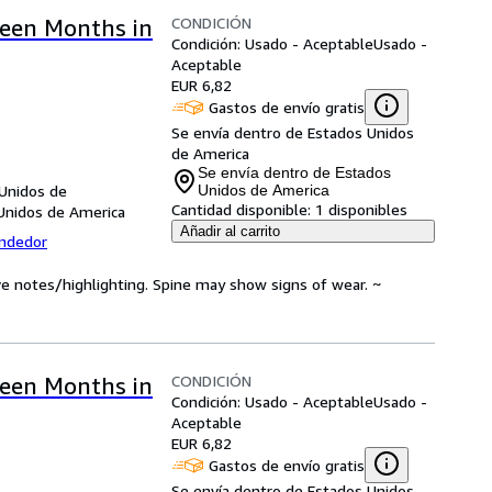
CONDICIÓN
teen Months in
Condición: Usado - Aceptable
Usado -
Aceptable
EUR 6,82
Gastos de envío gratis
Se envía dentro de Estados Unidos
de America
Se envía dentro de Estados
 Unidos de
Unidos de America
Cantidad disponible:
1 disponibles
Unidos de America
Añadir al carrito
endedor
ve notes/highlighting. Spine may show signs of wear. ~
CONDICIÓN
teen Months in
Condición: Usado - Aceptable
Usado -
Aceptable
EUR 6,82
Gastos de envío gratis
Se envía dentro de Estados Unidos