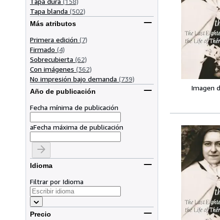
Tapa dura
(158)
Tapa blanda
(502)
Más atributos
Primera edición
(7)
Firmado
(4)
Sobrecubierta
(62)
Con imágenes
(362)
No impresión bajo demanda
(739)
Imagen d
Año de publicación
Fecha mínima de publicación
a
Fecha máxima de publicación
Idioma
Filtrar por Idioma
Precio