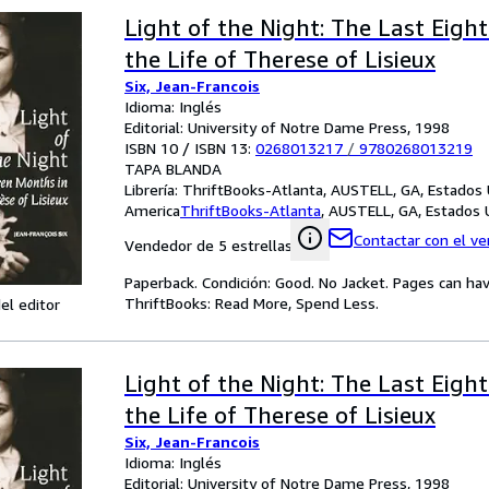
Light of the Night: The Last Eigh
the Life of Therese of Lisieux
Six, Jean-Francois
Idioma: Inglés
Editorial: University of Notre Dame Press, 1998
ISBN 10 / ISBN 13:
0268013217
/
9780268013219
TAPA BLANDA
Librería:
ThriftBooks-Atlanta, AUSTELL, GA, Estados
America
ThriftBooks-Atlanta
,
AUSTELL, GA, Estados 
Contactar con el v
Vendedor de 5 estrellas
Paperback. Condición: Good. No Jacket. Pages can ha
ThriftBooks: Read More, Spend Less.
el editor
Light of the Night: The Last Eigh
the Life of Therese of Lisieux
Six, Jean-Francois
Idioma: Inglés
Editorial: University of Notre Dame Press, 1998