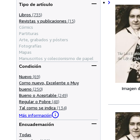
Tipo de artículo
Libros
(735)
Revistas y publicaciones
(15)
Cómics
Partituras
Arte, grabados y pósters
Fotografías
Mapas
Manuscritos y coleccionismo de papel
Condición
Nuevo
(69)
Como nuevo, Excelente o Muy
Imagen d
bueno
(250)
Bueno o Aceptable
(249)
Regular o Pobre
(48)
Tal como se indica
(134)
Más información
Encuadernación
Todas