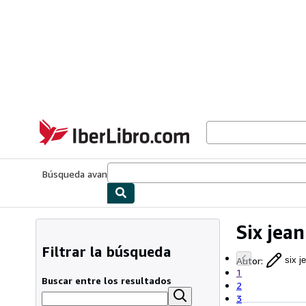
Pasar al contenido principal
IberLibro.com
Búsqueda avanzada
Colecciones
Libros antiguos
Arte y colecc
Six jean
Filtrar la búsqueda
Autor
:
six j
1
Buscar entre los resultados
2
3