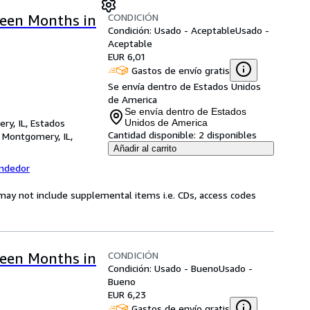
CONDICIÓN
teen Months in
Condición: Usado - Aceptable
Usado -
Aceptable
EUR 6,01
Gastos de envío gratis
Se envía dentro de Estados Unidos
de America
Se envía dentro de Estados
ry, IL, Estados
Unidos de America
Cantidad disponible:
2 disponibles
,
Montgomery, IL,
Añadir al carrito
endedor
may not include supplemental items i.e. CDs, access codes
CONDICIÓN
teen Months in
Condición: Usado - Bueno
Usado -
Bueno
EUR 6,23
Gastos de envío gratis