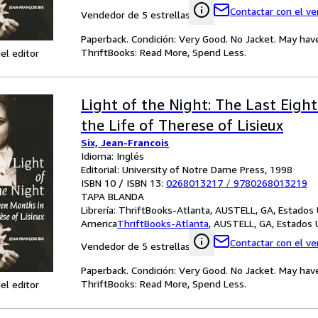
Contactar con el v
Vendedor de 5 estrellas
Paperback. Condición: Very Good. No Jacket. May hav
ThriftBooks: Read More, Spend Less.
el editor
Light of the Night: The Last Eigh
the Life of Therese of Lisieux
Six, Jean-Francois
Idioma: Inglés
Editorial: University of Notre Dame Press, 1998
ISBN 10 / ISBN 13:
0268013217
/
9780268013219
TAPA BLANDA
Librería:
ThriftBooks-Atlanta, AUSTELL, GA, Estados
America
ThriftBooks-Atlanta
,
AUSTELL, GA, Estados 
Contactar con el v
Vendedor de 5 estrellas
Paperback. Condición: Very Good. No Jacket. May hav
ThriftBooks: Read More, Spend Less.
el editor