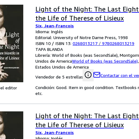
Light of the Night: The Last Eigh
the Life of Therese of Lisieux
Six, Jean-Francois
Idioma: Inglés
Editorial: University of Notre Dame Press, 1998
ISBN 10 / ISBN 13:
0268013217
/
9780268013219
TAPA BLANDA
Librería:
World of Books (was SecondSale), Montgome
Unidos de America
World of Books (was SecondSale)
Estados Unidos de America
Contactar con el v
Vendedor de 5 estrellas
Condición: Good. Item in good condition. Textbooks 
el editor
etc.
Light of the Night: The Last Eigh
the Life of Therese of Lisieux
Six, Jean-Francois
Idioma: Inglés