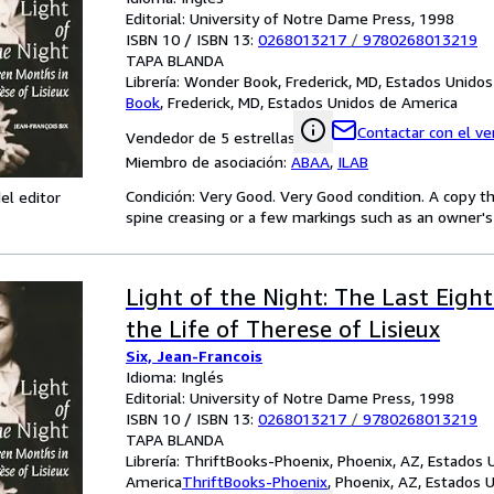
Editorial: University of Notre Dame Press, 1998
ISBN 10 / ISBN 13:
0268013217
/
9780268013219
TAPA BLANDA
Librería:
Wonder Book, Frederick, MD, Estados Unido
Book
,
Frederick, MD, Estados Unidos de America
Contactar con el v
Vendedor de 5 estrellas
Miembro de asociación:
ABAA
,
ILAB
Condición: Very Good. Very Good condition. A copy t
el editor
spine creasing or a few markings such as an owner's 
Light of the Night: The Last Eigh
the Life of Therese of Lisieux
Six, Jean-Francois
Idioma: Inglés
Editorial: University of Notre Dame Press, 1998
ISBN 10 / ISBN 13:
0268013217
/
9780268013219
TAPA BLANDA
Librería:
ThriftBooks-Phoenix, Phoenix, AZ, Estados 
America
ThriftBooks-Phoenix
,
Phoenix, AZ, Estados 