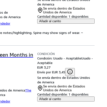
de America
Se envía dentro de Estados
dos de
Unidos de America
Cantidad disponible:
1 disponibles
dos de America
Añadir al carrito
endedor
ve notes/highlighting. Spine may show signs of wear. ~
CONDICIÓN
teen Months in
Condición: Usado - Aceptable
Usado -
Aceptable
EUR 3,27
Envío por EUR 3,45
Se envía dentro de Estados Unidos
de America
Se envía dentro de Estados
Unidos de America
The
Unidos de America
Cantidad disponible:
1 disponibles
rica
Añadir al carrito
endedor