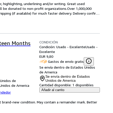
 highlighting, underlining and/or writing. Great used 
ill be donated to non-profit organizations.Over 1,000,000 
ping (if available) for much faster delivery. Delivery confir
…
CONDICIÓN
hteen Months
Condición: Usado - Excelente
Usado -
Excelente
EUR 9,80
Gastos de envío gratis
Se envía dentro de Estados Unidos
de America
Se envía dentro de Estados
 Unidos de
Unidos de America
Cantidad disponible:
1 disponibles
 Unidos de America
Añadir al carrito
endedor
ost brand-new condition. May contain a remainder mark. Better