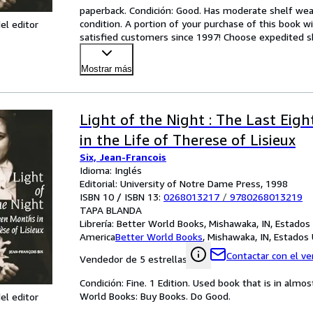
paperback. Condición: Good. Has moderate shelf wear,
condition. A portion of your purchase of this book w
el editor
satisfied customers since 1997! Choose expedited ship
Mostrar más
Light of the Night : The Last Eig
in the Life of Therese of Lisieux
Six, Jean-Francois
Idioma: Inglés
Editorial: University of Notre Dame Press, 1998
ISBN 10 / ISBN 13:
0268013217
/
9780268013219
TAPA BLANDA
Librería:
Better World Books, Mishawaka, IN, Estados
America
Better World Books
,
Mishawaka, IN, Estados
Contactar con el v
Vendedor de 5 estrellas
Condición: Fine. 1 Edition. Used book that is in alm
World Books: Buy Books. Do Good.
el editor