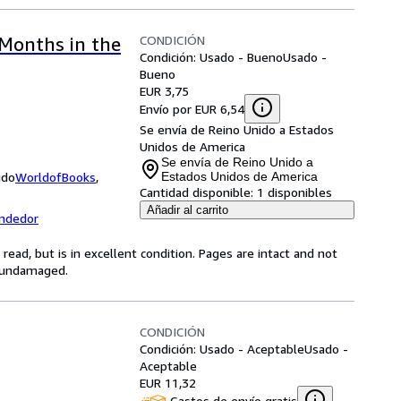
CONDICIÓN
 Months in the
Condición: Usado - Bueno
Usado -
Bueno
EUR 3,75
Envío por EUR 6,54
Se envía de Reino Unido a Estados
Unidos de America
Se envía de Reino Unido a
ido
WorldofBooks
,
Estados Unidos de America
Cantidad disponible:
1 disponibles
Añadir al carrito
endedor
ead, but is in excellent condition. Pages are intact and not
s undamaged.
CONDICIÓN
Condición: Usado - Aceptable
Usado -
Aceptable
EUR 11,32
Gastos de envío gratis