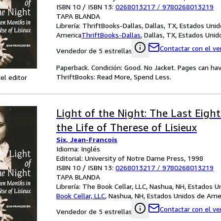
ISBN 10 / ISBN 13:
0268013217
/
9780268013219
TAPA BLANDA
Librería:
ThriftBooks-Dallas, Dallas, TX, Estados Uni
America
ThriftBooks-Dallas
,
Dallas, TX, Estados Uni
Contactar con el v
Vendedor de 5 estrellas
Paperback. Condición: Good. No Jacket. Pages can ha
ThriftBooks: Read More, Spend Less.
el editor
Light of the Night: The Last Eigh
the Life of Therese of Lisieux
Six, Jean-Francois
Idioma: Inglés
Editorial: University of Notre Dame Press, 1998
ISBN 10 / ISBN 13:
0268013217
/
9780268013219
TAPA BLANDA
Librería:
The Book Cellar, LLC, Nashua, NH, Estados 
Book Cellar, LLC
,
Nashua, NH, Estados Unidos de Ame
Contactar con el v
Vendedor de 5 estrellas