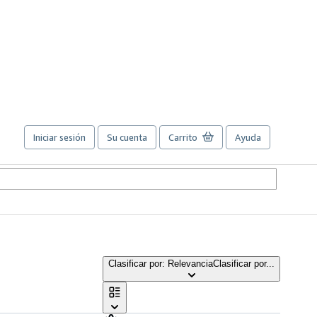
Iniciar sesión
Su cuenta
Carrito
Ayuda
Clasificar por: Relevancia
Clasificar por...