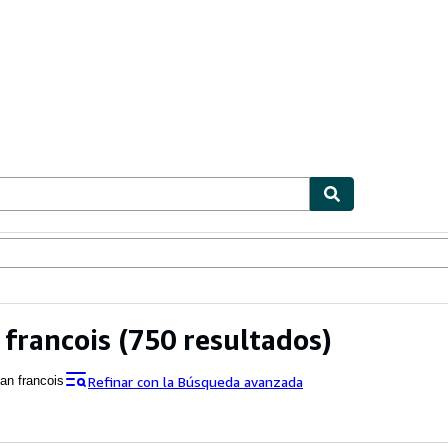
ionismo
Vendedores
Comenzar a vender
 francois
(750 resultados)
Refinar con la Búsqueda avanzada
ean francois