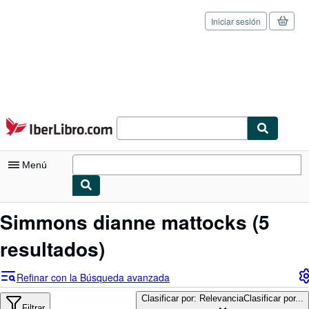
Iniciar sesión
Pasar al contenido principal
IberLibro.com
Menú
Mi cuenta
Simmons dianne mattocks
(5
Consultar mis pedidos
resultados)
Cerrar sesión
Refinar con la Búsqueda avanzada
Búsqueda avanzada
Clasificar por: Relevancia
Clasificar por...
Filtrar