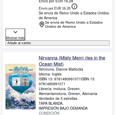
Envío por EUR 16,28
Envío por EUR 16,28
Se envía de Reino Unido a Estados Unidos
de America
Se envía de Reino Unido a Estados
Unidos de America
Mostrar más
Añadir al carrito
Nirvanna (Misty Mem\ ries in the
Ocean Mist)
Simmons, Dianne Mattocks
Idioma: Inglés
ISBN 13:
9781480991071
ISBN 13:
9781480991071
Librería:
moluna, Greven,
Alemania
moluna
,
Greven, Alemania
Vendedor de 5 estrellas
TAPA BLANDA
IMPRESIÓN BAJO DEMANDA
CONDICIÓN