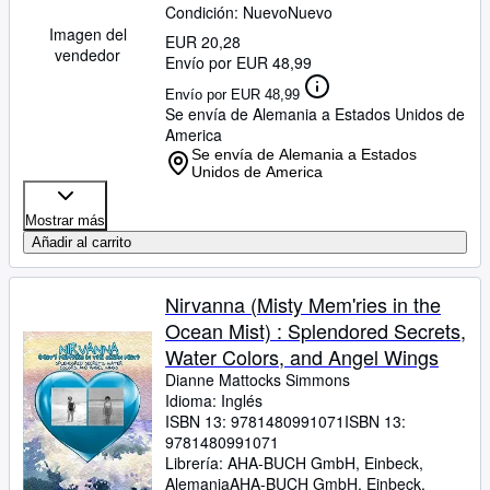
Condición: Nuevo
Nuevo
Imagen del
EUR 20,28
vendedor
Envío por EUR 48,99
Envío por EUR 48,99
Se envía de Alemania a Estados Unidos de
America
Se envía de Alemania a Estados
Unidos de America
Mostrar más
Añadir al carrito
Nirvanna (Misty Mem'ries in the
Ocean Mist) : Splendored Secrets,
Water Colors, and Angel Wings
Dianne Mattocks Simmons
Idioma: Inglés
ISBN 13:
9781480991071
ISBN 13:
9781480991071
Librería:
AHA-BUCH GmbH, Einbeck,
Alemania
AHA-BUCH GmbH
,
Einbeck,