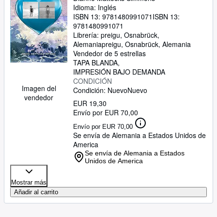
Idioma: Inglés
ISBN 13:
9781480991071
ISBN 13:
9781480991071
Librería:
preigu, Osnabrück,
Alemania
preigu
,
Osnabrück, Alemania
Vendedor de 5 estrellas
TAPA BLANDA
IMPRESIÓN BAJO DEMANDA
CONDICIÓN
Imagen del
Condición: Nuevo
Nuevo
vendedor
EUR 19,30
Envío por EUR 70,00
Envío por EUR 70,00
Se envía de Alemania a Estados Unidos de
America
Se envía de Alemania a Estados
Unidos de America
Mostrar más
Añadir al carrito