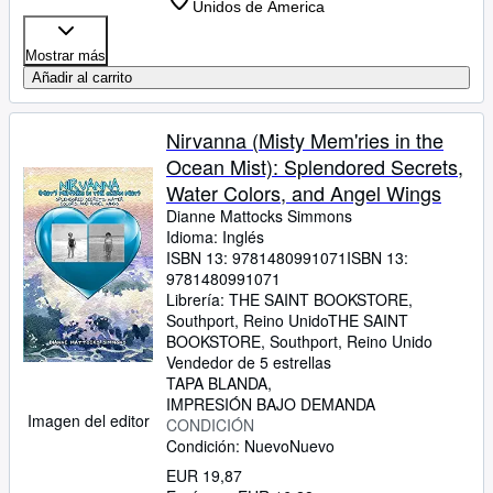
Unidos de America
Mostrar más
Añadir al carrito
Nirvanna (Misty Mem'ries in the
Ocean Mist): Splendored Secrets,
Water Colors, and Angel Wings
Dianne Mattocks Simmons
Idioma: Inglés
ISBN 13:
9781480991071
ISBN 13:
9781480991071
Librería:
THE SAINT BOOKSTORE,
Southport, Reino Unido
THE SAINT
BOOKSTORE
,
Southport, Reino Unido
Vendedor de 5 estrellas
TAPA BLANDA
IMPRESIÓN BAJO DEMANDA
Imagen del editor
CONDICIÓN
Condición: Nuevo
Nuevo
EUR 19,87