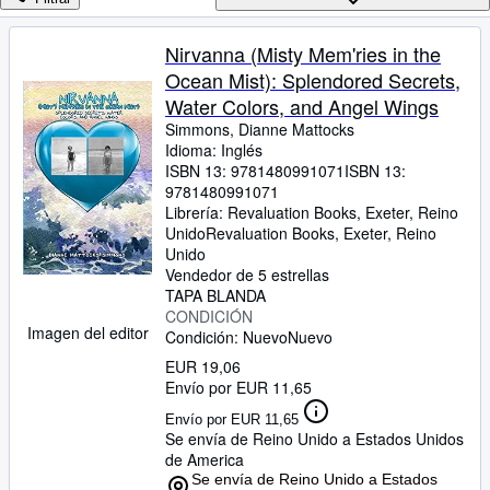
Colecciones
Libros antiguos
Nirvanna (Misty Mem'ries in the
Ocean Mist): Splendored Secrets,
Arte y coleccionismo
Water Colors, and Angel Wings
Vendedores
Simmons, Dianne Mattocks
Idioma: Inglés
Comenzar a vender
ISBN 13:
9781480991071
ISBN 13:
9781480991071
Ayuda
Librería:
Revaluation Books, Exeter, Reino
CERRAR
Unido
Revaluation Books
,
Exeter, Reino
Unido
Vendedor de 5 estrellas
TAPA BLANDA
CONDICIÓN
Imagen del editor
Condición: Nuevo
Nuevo
EUR 19,06
Envío por EUR 11,65
Envío por EUR 11,65
Se envía de Reino Unido a Estados Unidos
de America
Se envía de Reino Unido a Estados