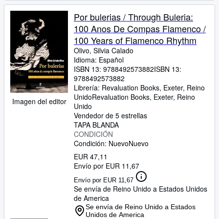
Por bulerias / Through Buleria:
100 Anos De Compas Flamenco /
100 Years of Flamenco Rhythm
Olivo, Silvia Calado
Idioma: Español
ISBN 13:
9788492573882
ISBN 13:
9788492573882
Librería:
Revaluation Books, Exeter, Reino
Unido
Revaluation Books
,
Exeter, Reino
Imagen del editor
Unido
Vendedor de 5 estrellas
TAPA BLANDA
CONDICIÓN
Condición: Nuevo
Nuevo
EUR 47,11
Envío por EUR 11,67
Envío por EUR 11,67
Se envía de Reino Unido a Estados Unidos
de America
Se envía de Reino Unido a Estados
Unidos de America