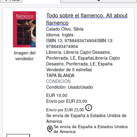
Colecciones
Libros antiguos
Todo sobre el flamenco. All about
flamenco
Arte y coleccionismo
Calado Olivo, Silvia
Vendedores
Idioma: Inglés
ISBN 13:
9788493474904
ISBN 13:
Comenzar a vender
9788493474904
Librería:
Librería Cajón Desastre,
Imagen del
Ayuda
Ponferrada, LE, España
Librería Cajón
vendedor
Desastre
,
Ponferrada, LE, España
CERRAR
Vendedor de 5 estrellas
TAPA BLANDA
CONDICIÓN
Condición: Usado
Usado
EUR 10,00
Envío por EUR 23,00
Envío por EUR 23,00
Se envía de España a Estados Unidos de
America
Se envía de España a Estados Unidos
de America