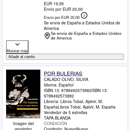
EUR 19,95
Envío por EUR 20,00
Envío por EUR 20,00
Se envía de España a Estados Unidos de
America
Se envía de España a Estados Unidos
de America
Mostrar más
Añadir al carrito
POR BULERIAS
CALADO OLIVO, SILVIA
Idioma: Español
ISBN 13:
9788492573882
ISBN 13:
9788492573882
Librería:
Libros Tobal, Ajalvir, M,
España
Libros Tobal
,
Ajalvir, M, España
Vendedor de 5 estrellas
TAPA BLANDA
Imagen del
CONDICIÓN
vendedor
Condición: Nuevo
Nuevo