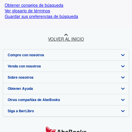
Obtener consejos de búsqueda
Ver glosario de términos
Guardar sus preferencias de búsqueda
VOLVER AL INICIO
Compre con nosotros
Venda con nosotros
Búsqueda avanzada
Sobre nosotros
Colecciones
Comenzar a vender
Obtener Ayuda
Mi cuenta
Únase a nuestro programa de afiliados
Sobre IberLibro
Otras compañías de AbeBooks
Mis pedidos
Recomiende un vendedor
Medios
Preguntas frecuentes y guías
Siga a IberLibro
Ver carrito
Empleo
Atención al Cliente
AbeBooks.com
Política de Privacidad
AbeBooks.co.uk