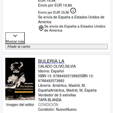
EUR 19,94
Envío por EUR 19,86
Envío por EUR 19,86
Se envía de España a Estados Unidos de
America
Se envía de España a Estados Unidos
de America
Mostrar más
Añadir al carrito
BULERIA,LA
CALADO OLIVO,SILVIA
Idioma: Español
ISBN 13:
9788492573882
ISBN 13:
9788492573882
Librería:
Antártica, Madrid, M,
España
Antártica
,
Madrid, M, España
Vendedor de 5 estrellas
TAPA BLANDA
Imagen del editor
CONDICIÓN
Condición: Nuevo
Nuevo