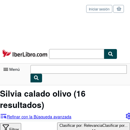
Iniciar sesión
Pasar al contenido principal
IberLibro.com
Menú
Mi cuenta
Silvia calado olivo
(16
Consultar mis pedidos
resultados)
Cerrar sesión
Refinar con la Búsqueda avanzada
Búsqueda avanzada
Clasificar por: Relevancia
Clasificar por...
Filtrar