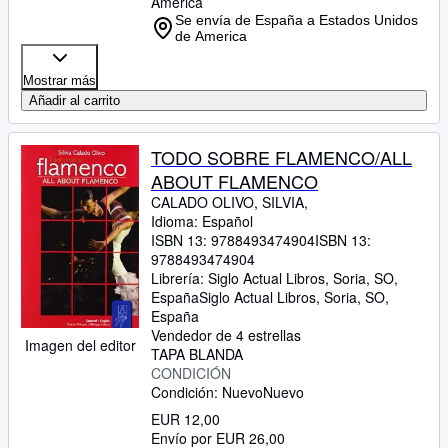
America
Se envía de España a Estados Unidos
de America
Mostrar más
Añadir al carrito
TODO SOBRE FLAMENCO/ALL
ABOUT FLAMENCO
CALADO OLIVO, SILVIA,
Idioma: Español
ISBN 13:
9788493474904
ISBN 13:
9788493474904
Librería:
Siglo Actual Libros, Soria, SO,
España
Siglo Actual Libros
,
Soria, SO,
España
Vendedor de 4 estrellas
Imagen del editor
TAPA BLANDA
CONDICIÓN
Condición: Nuevo
Nuevo
EUR 12,00
Envío por EUR 26,00