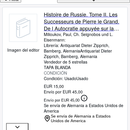
Colecciones
Libros antiguos
Histoire de Russie. Tome II. Les
Successeurs de Pierre le Grand.
Arte y coleccionismo
De l Autocratie appuyée sur la
Vendedores
Noblesse à l Autocratie
Milioukov, Paul, Ch. Seignobos und L.
Eisenmann:
Comenzar a vender
bureaucratique.
Librería:
Antiquariat Dieter Zipprich,
Imagen del editor
Bamberg, Alemania
Antiquariat Dieter
Ayuda
Zipprich
,
Bamberg, Alemania
CERRAR
Vendedor de 5 estrellas
TAPA BLANDA
CONDICIÓN
Condición: Usado
Usado
EUR 15,00
Envío por EUR 45,00
Envío por EUR 45,00
Se envía de Alemania a Estados Unidos de
America
Se envía de Alemania a Estados
Unidos de America