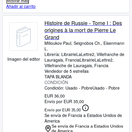
Mostrar más
Añadir al carrito
Histoire de Russie - Tome I : Des
origines à la mort de Pierre Le
Grand
Milioukov Paul, Seignobos Ch., Eisenmann
L.
Librería:
LibrairieLaLettre2, Villefranche de
Imagen del editor
Lauragais, Francia
LibrairieLaLettre2
,
Villefranche de Lauragais, Francia
Vendedor de 5 estrellas
TAPA BLANDA
CONDICIÓN
Condición: Usado - Pobre
Usado - Pobre
EUR 36,00
Envío por EUR 35,00
Envío por EUR 35,00
Se envía de Francia a Estados Unidos de
America
Se envía de Francia a Estados Unidos
de America