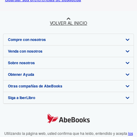
VOLVER AL INICIO
Compre con nosotros
Venda con nosotros
Búsqueda avanzada
Sobre nosotros
Colecciones
Comenzar a vender
Obtener Ayuda
Mi cuenta
Únase a nuestro programa de afiliados
Sobre IberLibro
Otras compañías de AbeBooks
Mis pedidos
Recomiende un vendedor
Medios
Preguntas frecuentes y guías
Siga a IberLibro
Ver carrito
Empleo
Atención al Cliente
AbeBooks.com
Política de Privacidad
AbeBooks.co.uk
Preferencias de cookies
AbeBooks.de
Aviso de cookies
AbeBooks.fr
Utilizando la página web, usted confirma que ha leído, entendido y acepta
los