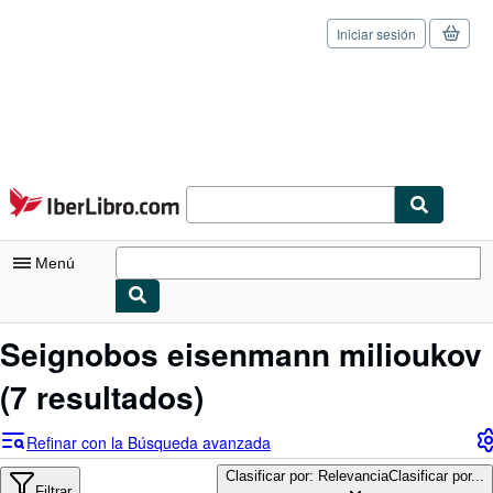
Iniciar sesión
Pasar al contenido principal
IberLibro.com
Menú
Mi cuenta
Seignobos eisenmann milioukov
Consultar mis pedidos
(7 resultados)
Cerrar sesión
Refinar con la Búsqueda avanzada
Búsqueda avanzada
Clasificar por: Relevancia
Clasificar por...
Filtrar