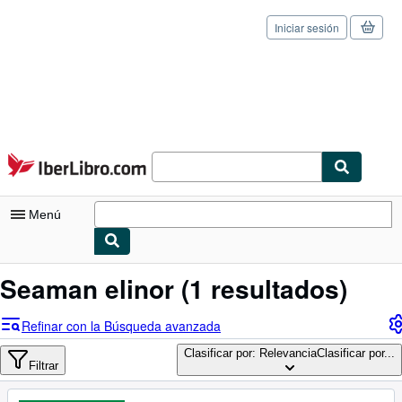
Iniciar sesión
Pasar al contenido principal
IberLibro.com
Menú
Mi cuenta
Seaman elinor
(1 resultados)
Consultar mis pedidos
Refinar con la Búsqueda avanzada
Cerrar sesión
Clasificar por: Relevancia
Clasificar por...
Filtrar
Búsqueda avanzada