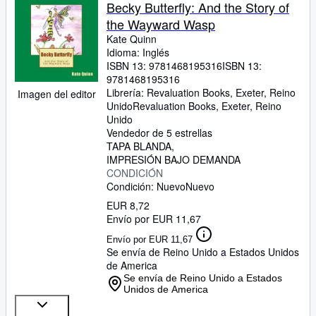
Colecciones
Becky Butterfly: And the Story of
the Wayward Wasp
Libros antiguos
Kate Quinn
Arte y coleccionismo
Idioma: Inglés
ISBN 13:
9781468195316
ISBN 13:
Vendedores
9781468195316
Librería:
Revaluation Books, Exeter, Reino
Imagen del editor
Comenzar a vender
Unido
Revaluation Books
,
Exeter, Reino
Unido
Ayuda
Vendedor de 5 estrellas
TAPA BLANDA
CERRAR
IMPRESIÓN BAJO DEMANDA
CONDICIÓN
Condición: Nuevo
Nuevo
EUR 8,72
Envío por EUR 11,67
Envío por EUR 11,67
Se envía de Reino Unido a Estados Unidos
de America
Se envía de Reino Unido a Estados
Unidos de America