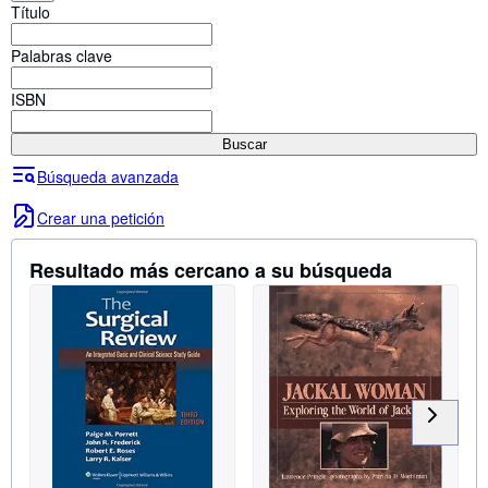
Colecciones
Título
Libros antiguos
Palabras clave
Arte y coleccionismo
ISBN
Vendedores
Buscar
Comenzar a vender
Búsqueda avanzada
Ayuda
Crear una petición
CERRAR
Resultado más cercano a su búsqueda