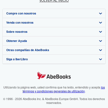
VOLVER AL INICIO
Compre con nosotros
Venda con nosotros
Búsqueda avanzada
Sobre nosotros
Colecciones
Comenzar a vender
Obtener Ayuda
Mi cuenta
Únase a nuestro programa de afiliados
Sobre IberLibro
Otras compañías de AbeBooks
Mis pedidos
Recomiende un vendedor
Medios
Preguntas frecuentes y guías
Siga a IberLibro
Ver carrito
Empleo
Atención al Cliente
AbeBooks.com
Política de Privacidad
AbeBooks.co.uk
Preferencias de cookies
AbeBooks.de
Aviso de cookies
AbeBooks.fr
Utilizando la página web, usted confirma que ha leído, entendido y acepta
los
términos y condiciones generales de utilización
.
Accesibilidad
AbeBooks.it
© 1996 - 2026 AbeBooks Inc. & AbeBooks Europe GmbH. Todos los derechos
reservados.
AbeBooks Aus/NZ