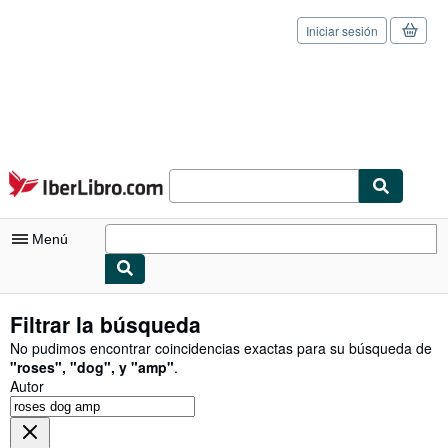
Iniciar sesión
Pasar al contenido principal
IberLibro.com
Menú
Mi cuenta
Filtrar la búsqueda
Consultar mis pedidos
No pudimos encontrar coincidencias exactas para su búsqueda de
"
roses
"
,
"
dog
"
,
y
"
amp
"
.
Cerrar sesión
Autor
Búsqueda avanzada