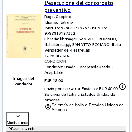
Colecciones
L'esecuzione del concordato
preventivo
Libros antiguos
Rago, Geppino
Arte y coleccionismo
Idioma: Italiano
ISBN 13:
9788813197322
ISBN 13:
Vendedores
9788813197322
Librería:
librisaggi, SAN VITO ROMANO,
Comenzar a vender
Italia
librisaggi
,
SAN VITO ROMANO, Italia
Vendedor de 4 estrellas
Ayuda
TAPA BLANDA
CONDICIÓN
CERRAR
Condición: Usado - Aceptable
Usado -
Aceptable
Imagen del
EUR 18,00
vendedor
Envío por EUR 40,00
Envío por EUR 40,00
Se envía de Italia a Estados Unidos de
America
Se envía de Italia a Estados Unidos de
America
Mostrar más
Añadir al carrito