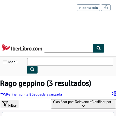
Iniciar sesión
Pasar al contenido principal
IberLibro.com
Menú
Mi cuenta
Rago geppino
(3 resultados)
Consultar mis pedidos
Refinar con la Búsqueda avanzada
Cerrar sesión
Clasificar por: Relevancia
Clasificar por...
Filtrar
Búsqueda avanzada