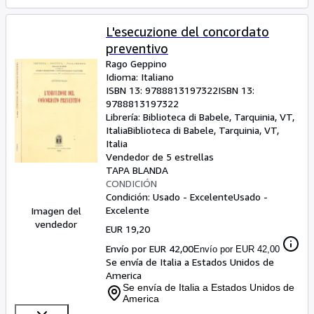
L'esecuzione del concordato
preventivo
Rago Geppino
Idioma: Italiano
ISBN 13:
9788813197322
ISBN 13:
9788813197322
Librería:
Biblioteca di Babele, Tarquinia, VT,
Italia
Biblioteca di Babele
,
Tarquinia, VT,
Italia
Vendedor de 5 estrellas
TAPA BLANDA
CONDICIÓN
Condición: Usado - Excelente
Usado -
Excelente
Imagen del
vendedor
EUR 19,20
Envío por EUR 42,00
Envío por EUR 42,00
Se envía de Italia a Estados Unidos de
America
Se envía de Italia a Estados Unidos de
America