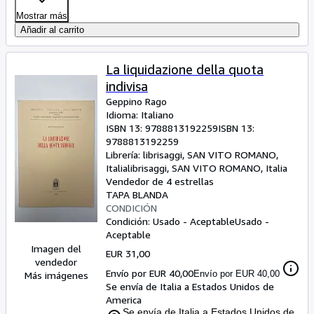
Mostrar más
Añadir al carrito
La liquidazione della quota
indivisa
Geppino Rago
Idioma: Italiano
ISBN 13:
9788813192259
ISBN 13:
9788813192259
Librería:
librisaggi, SAN VITO ROMANO,
Italia
librisaggi
,
SAN VITO ROMANO, Italia
Vendedor de 4 estrellas
TAPA BLANDA
CONDICIÓN
Condición: Usado - Aceptable
Usado -
Aceptable
Imagen del
EUR 31,00
vendedor
Envío por EUR 40,00
Envío por EUR 40,00
Más imágenes
Se envía de Italia a Estados Unidos de
America
Se envía de Italia a Estados Unidos de