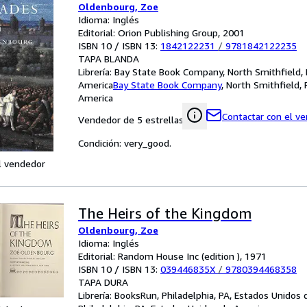
Oldenbourg, Zoe
Idioma: Inglés
Editorial: Orion Publishing Group, 2001
ISBN 10 / ISBN 13:
1842122231
/
9781842122235
TAPA BLANDA
Librería:
Bay State Book Company, North Smithfield, 
America
Bay State Book Company
,
North Smithfield, 
America
Contactar con el v
Vendedor de 5 estrellas
Condición: very_good.
l vendedor
The Heirs of the Kingdom
Oldenbourg, Zoe
Idioma: Inglés
Editorial: Random House Inc (edition ), 1971
ISBN 10 / ISBN 13:
039446835X
/
9780394468358
TAPA DURA
Librería:
BooksRun, Philadelphia, PA, Estados Unidos