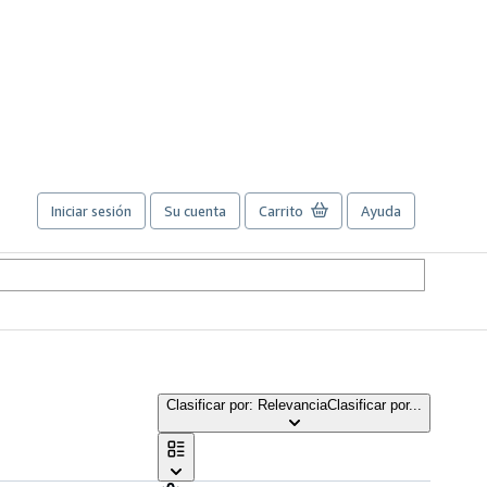
Iniciar sesión
Su cuenta
Carrito
Ayuda
Clasificar por: Relevancia
Clasificar por...