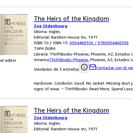
The Heirs of the Kingdom
Zoe Oldenbourg
Idioma: Inglés
Editorial: Random House Inc, 1971
ISBN 10 / ISBN 13:
039446835X
/
9780394468358
TAPA DURA
Librería:
ThriftBooks-Phoenix, Phoenix, AZ, Estados 
America
ThriftBooks-Phoenix
,
Phoenix, AZ, Estados 
el editor
Contactar con el v
Vendedor de 5 estrellas
Hardcover. Condición: Good. No Jacket. Missing dust
signs of wear. ~ ThriftBooks: Read More, Spend Less
The Heirs of the Kingdom
Zoe Oldenbourg
Idioma: Inglés
Editorial: Random House Inc, 1971