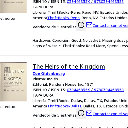
ISBN 10 / ISBN 13:
039446835X
/
9780394468358
TAPA DURA
Librería:
ThriftBooks-Reno, Reno, NV, Estados Unidos
America
ThriftBooks-Reno
,
Reno, NV, Estados Unidos
el editor
Contactar con el v
Vendedor de 5 estrellas
Hardcover. Condición: Good. No Jacket. Missing dust
signs of wear. ~ ThriftBooks: Read More, Spend Less
The Heirs of the Kingdom
Zoe Oldenbourg
Idioma: Inglés
Editorial: Random House Inc, 1971
ISBN 10 / ISBN 13:
039446835X
/
9780394468358
TAPA DURA
Librería:
ThriftBooks-Dallas, Dallas, TX, Estados Uni
America
ThriftBooks-Dallas
,
Dallas, TX, Estados Uni
el editor
Contactar con el v
Vendedor de 5 estrellas