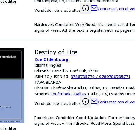
Philadelphia, PA, Estados Unidos de America
el editor
Contactar con el v
Vendedor de 5 estrellas
Hardcover. Condición: Very Good. It's a well-cared-
signs of wear. All the text is legible, with all pages
Destiny of Fire
Zoe Oldenbourg
Idioma: Inglés
Editorial: Carroll & Graf Pub, 1998
ISBN 10 / ISBN 13:
0786705779
/
9780786705771
TAPA BLANDA
Librería:
ThriftBooks-Dallas, Dallas, TX, Estados Uni
America
ThriftBooks-Dallas
,
Dallas, TX, Estados Uni
Contactar con el v
Vendedor de 5 estrellas
Paperback. Condición: Good. No Jacket. Former libra
signs of wear. ~ ThriftBooks: Read More, Spend Less
el editor