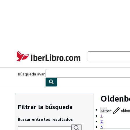
Pasar al contenido principal
IberLibro.com
Búsqueda avanzada
Colecciones
Libros antiguos
Arte y colecc
Oldenb
Filtrar la búsqueda
Autor
:
olde
1
Buscar entre los resultados
2
3