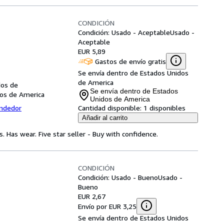
CONDICIÓN
Condición: Usado - Aceptable
Usado -
Aceptable
EUR 5,89
Gastos de envío gratis
Se envía dentro de Estados Unidos
de America
dos de
Se envía dentro de Estados
os de America
Unidos de America
endedor
Cantidad disponible:
1 disponibles
Añadir al carrito
. Has wear. Five star seller - Buy with confidence.
CONDICIÓN
Condición: Usado - Bueno
Usado -
Bueno
EUR 2,67
Envío por EUR 3,25
Se envía dentro de Estados Unidos