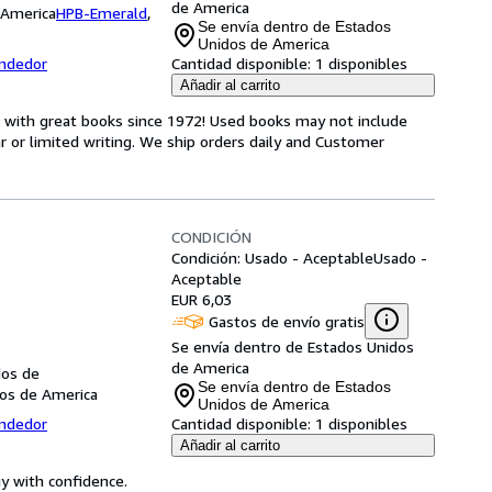
de America
 America
HPB-Emerald
,
Se envía dentro de Estados
Unidos de America
endedor
Cantidad disponible:
1 disponibles
Añadir al carrito
s with great books since 1972! Used books may not include
or limited writing. We ship orders daily and Customer
CONDICIÓN
Condición: Usado - Aceptable
Usado -
Aceptable
EUR 6,03
Gastos de envío gratis
Se envía dentro de Estados Unidos
de America
dos de
Se envía dentro de Estados
os de America
Unidos de America
endedor
Cantidad disponible:
1 disponibles
Añadir al carrito
uy with confidence.