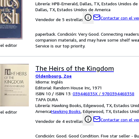
Librería:
HPB-Emerald, Dallas, TX, Estados Unidos de
Dallas, TX, Estados Unidos de America
Contactar con el v
Vendedor de 5 estrellas
paperback. Condición: Very Good. Connecting reader
companion materials, and may have some shelf wear 
el editor
Service is our top priority.
The Heirs of the Kingdom
Oldenbourg, Zoe
Idioma: Inglés
Editorial: Random House Inc, 1971
ISBN 10 / ISBN 13:
039446835X
/
9780394468358
TAPA DURA
Librería:
Hawking Books, Edgewood, TX, Estados Uni
America
Hawking Books
,
Edgewood, TX, Estados Unid
el editor
Contactar con el v
Vendedor de 4 estrellas
Condición: Good. Good Condition. Five star seller - B