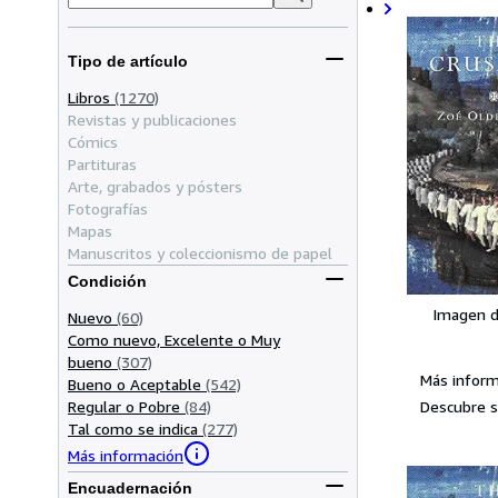
Tipo de artículo
Libros
(1270)
Revistas y publicaciones
Cómics
Partituras
Arte, grabados y pósters
Fotografías
Mapas
Manuscritos y coleccionismo de papel
Condición
Imagen d
Nuevo
(60)
Como nuevo, Excelente o Muy
bueno
(307)
Más infor
Bueno o Aceptable
(542)
Descubre s
Regular o Pobre
(84)
Tal como se indica
(277)
Más información
Encuadernación