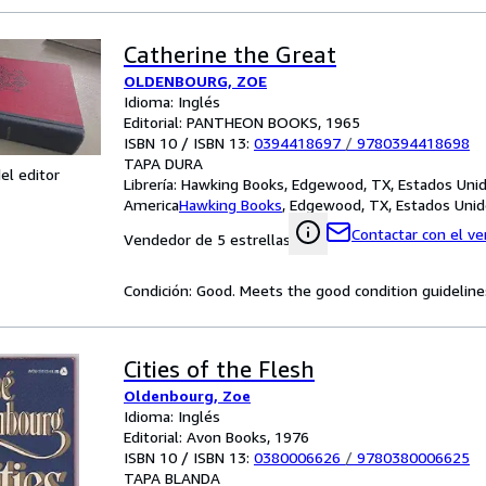
Catherine the Great
OLDENBOURG, ZOE
Idioma: Inglés
Editorial: PANTHEON BOOKS, 1965
ISBN 10 / ISBN 13:
0394418697
/
9780394418698
TAPA DURA
el editor
Librería:
Hawking Books, Edgewood, TX, Estados Uni
America
Hawking Books
,
Edgewood, TX, Estados Unid
Contactar con el v
Vendedor de 5 estrellas
Condición: Good. Meets the good condition guidelines
Cities of the Flesh
Oldenbourg, Zoe
Idioma: Inglés
Editorial: Avon Books, 1976
ISBN 10 / ISBN 13:
0380006626
/
9780380006625
TAPA BLANDA