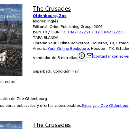
The Crusades
Oldenbourg, Zoe
Idioma: Inglés
Editorial: Orion Publishing Group, 2001
ISBN 10 / ISBN 13:
1842122231
/
9781842122235
TAPA BLANDA
Librería:
Your Online Bookstore, Houston, TX, Estado
America
Your Online Bookstore
,
Houston, TX, Estado
Contactar con el v
Vendedor de 5 estrellas
paperback. Condición: Fair.
el editor
mación de Zoé Oldenbourg
us obras publicadas y ofertas coleccionables.
Entra ya a Zoé Oldenbou
The Crusades