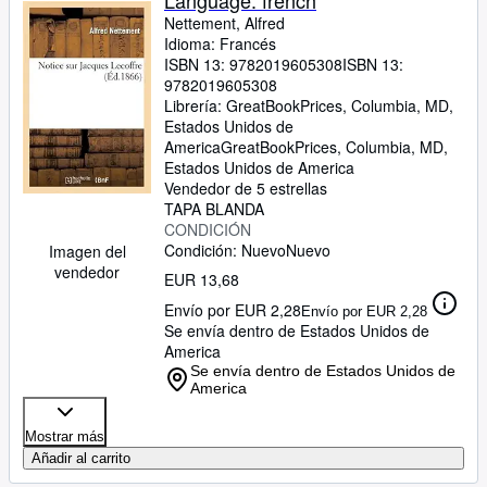
Language: french
Nettement, Alfred
Idioma: Francés
ISBN 13:
9782019605308
ISBN 13:
9782019605308
Librería:
GreatBookPrices, Columbia, MD,
Estados Unidos de
America
GreatBookPrices
,
Columbia, MD,
Estados Unidos de America
Vendedor de 5 estrellas
TAPA BLANDA
CONDICIÓN
Condición: Nuevo
Nuevo
Imagen del
vendedor
EUR 13,68
Envío por EUR 2,28
Envío por EUR 2,28
Se envía dentro de Estados Unidos de
America
Se envía dentro de Estados Unidos de
America
Mostrar más
Añadir al carrito