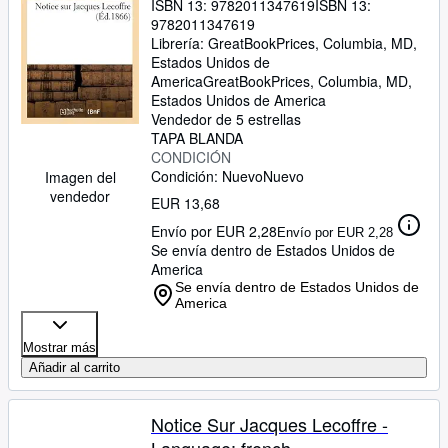
ISBN 13:
9782011347619
ISBN 13:
9782011347619
Librería:
GreatBookPrices, Columbia, MD,
Estados Unidos de
America
GreatBookPrices
,
Columbia, MD,
Estados Unidos de America
Vendedor de 5 estrellas
TAPA BLANDA
CONDICIÓN
Condición: Nuevo
Nuevo
Imagen del
vendedor
EUR 13,68
Envío por EUR 2,28
Envío por EUR 2,28
Se envía dentro de Estados Unidos de
America
Se envía dentro de Estados Unidos de
America
Mostrar más
Añadir al carrito
Notice Sur Jacques Lecoffre -