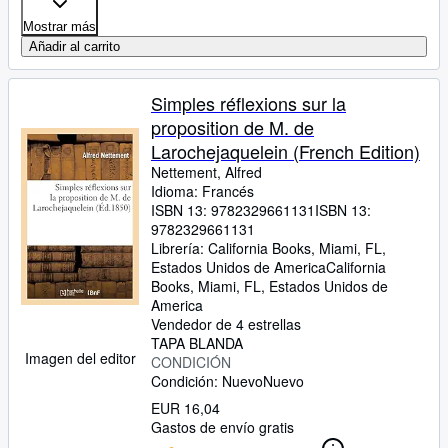
Mostrar más
Añadir al carrito
Simples réflexions sur la
proposition de M. de
Larochejaquelein (French Edition)
Nettement, Alfred
Idioma: Francés
ISBN 13:
9782329661131
ISBN 13:
9782329661131
Librería:
California Books, Miami, FL,
Estados Unidos de America
California
Books
,
Miami, FL, Estados Unidos de
America
Vendedor de 4 estrellas
TAPA BLANDA
Imagen del editor
CONDICIÓN
Condición: Nuevo
Nuevo
EUR 16,04
Gastos de envío gratis