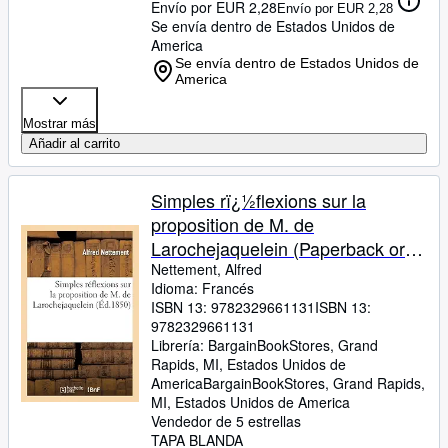
Envío por EUR 2,28
Envío por EUR 2,28
Se envía dentro de Estados Unidos de
America
Se envía dentro de Estados Unidos de
America
Mostrar más
Añadir al carrito
Simples rï¿½flexions sur la
proposition de M. de
Larochejaquelein (Paperback or
Softback)
Nettement, Alfred
Idioma: Francés
ISBN 13:
9782329661131
ISBN 13:
9782329661131
Librería:
BargainBookStores, Grand
Rapids, MI, Estados Unidos de
America
BargainBookStores
,
Grand Rapids,
MI, Estados Unidos de America
Vendedor de 5 estrellas
TAPA BLANDA