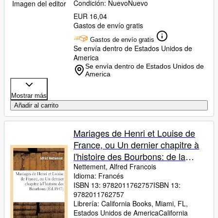
Condición: Nuevo
Nuevo
Imagen del editor
EUR 16,04
Gastos de envío gratis
Gastos de envío gratis
Se envía dentro de Estados Unidos de
America
Se envía dentro de Estados Unidos de
America
Mostrar más
Añadir al carrito
Mariages de Henri et Louise de
France, ou Un dernier chapitre à
l'histoire des Bourbons: de la
branche aînée pendant quinze
Nettement, Alfred Francois
Idioma: Francés
ans d'exil (French Edition)
ISBN 13:
9782011762757
ISBN 13:
9782011762757
Librería:
California Books, Miami, FL,
Estados Unidos de America
California