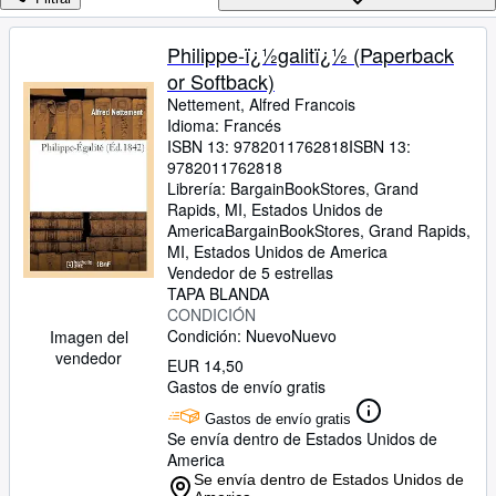
Colecciones
Libros antiguos
Philippe-ï¿½galitï¿½ (Paperback
or Softback)
Arte y coleccionismo
Nettement, Alfred Francois
Vendedores
Idioma: Francés
ISBN 13:
9782011762818
ISBN 13:
Comenzar a vender
9782011762818
Librería:
BargainBookStores, Grand
Ayuda
Rapids, MI, Estados Unidos de
America
BargainBookStores
,
Grand Rapids,
CERRAR
MI, Estados Unidos de America
Vendedor de 5 estrellas
TAPA BLANDA
CONDICIÓN
Condición: Nuevo
Nuevo
Imagen del
vendedor
EUR 14,50
Gastos de envío gratis
Gastos de envío gratis
Se envía dentro de Estados Unidos de
America
Se envía dentro de Estados Unidos de