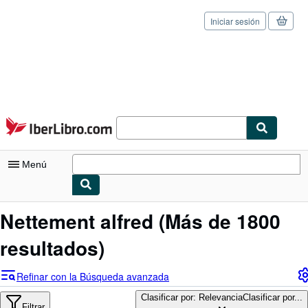
Iniciar sesión
Pasar al contenido principal
IberLibro.com
Menú
Mi cuenta
Nettement alfred
(Más de 1800
Consultar mis pedidos
resultados)
Cerrar sesión
Refinar con la Búsqueda avanzada
Búsqueda avanzada
Clasificar por: Relevancia
Clasificar por...
Filtrar