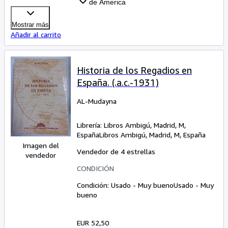
de America
Mostrar más
Añadir al carrito
Historia de los Regadios en
España. (.a.c.-1931)
AL-Mudayna
Librería:
Libros Ambigú, Madrid, M,
España
Libros Ambigú
,
Madrid, M, España
Imagen del
Vendedor de 4 estrellas
vendedor
CONDICIÓN
Condición: Usado - Muy bueno
Usado - Muy
bueno
EUR 52,50