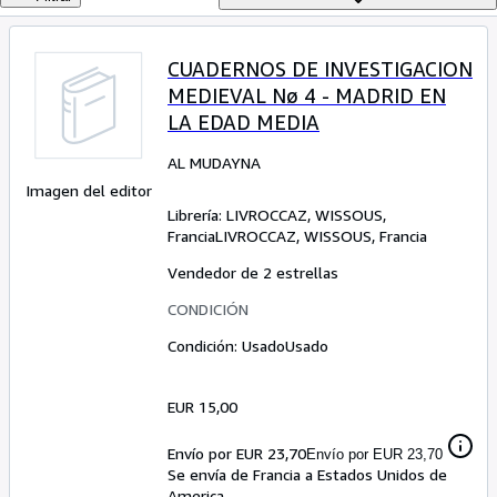
Colecciones
Libros antiguos
CUADERNOS DE INVESTIGACION
Arte y coleccionismo
MEDIEVAL Nø 4 - MADRID EN
Vendedores
LA EDAD MEDIA
Comenzar a vender
AL MUDAYNA
Imagen del editor
Ayuda
Librería:
LIVROCCAZ, WISSOUS,
CERRAR
Francia
LIVROCCAZ
,
WISSOUS, Francia
Vendedor de 2 estrellas
CONDICIÓN
Condición: Usado
Usado
EUR 15,00
Envío por EUR 23,70
Envío por EUR 23,70
Se envía de Francia a Estados Unidos de
America