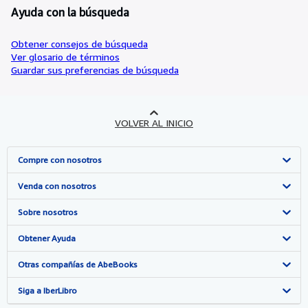
Ayuda con la búsqueda
Obtener consejos de búsqueda
Ver glosario de términos
Guardar sus preferencias de búsqueda
VOLVER AL INICIO
Compre con nosotros
Búsqueda avanzada
Venda con nosotros
Colecciones
Comenzar a vender
Sobre nosotros
Mi cuenta
Únase a nuestro programa de afiliados
Sobre IberLibro
Obtener Ayuda
Mis pedidos
Recomiende un vendedor
Medios
Preguntas frecuentes y guías
Otras compañías de AbeBooks
Ver carrito
Empleo
Atención al Cliente
AbeBooks.com
Siga a IberLibro