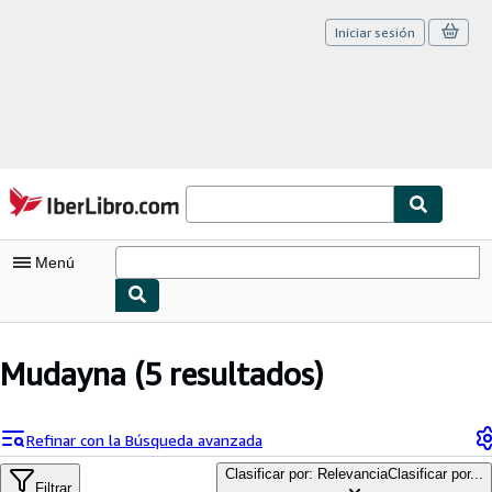
Iniciar sesión
Pasar al contenido principal
IberLibro.com
Menú
Mi cuenta
Mudayna
(5 resultados)
Consultar mis pedidos
Cerrar sesión
Refinar con la Búsqueda avanzada
Búsqueda avanzada
Clasificar por: Relevancia
Clasificar por...
Filtrar