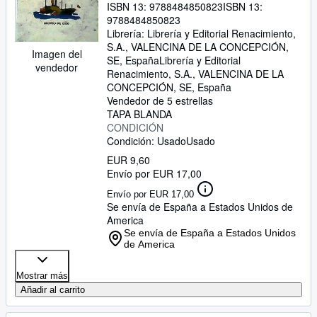
ISBN 13:
9788484850823
ISBN 13:
Colón a toda costa) Edición,
9788484850823
prólogo y notas de Claudia Ortego
Librería:
Librería y Editorial Renacimiento,
S.A., VALENCINA DE LA CONCEPCIÓN,
Sanmartín.
Imagen del
SE, España
Librería y Editorial
vendedor
Renacimiento, S.A.
,
VALENCINA DE LA
CONCEPCIÓN, SE, España
Vendedor de 5 estrellas
TAPA BLANDA
CONDICIÓN
Condición: Usado
Usado
EUR 9,60
Envío por EUR 17,00
Envío por EUR 17,00
Se envía de España a Estados Unidos de
America
Se envía de España a Estados Unidos
de America
Mostrar más
Añadir al carrito