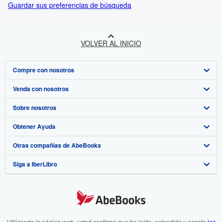
Guardar sus preferencias de búsqueda
VOLVER AL INICIO
Compre con nosotros
Venda con nosotros
Búsqueda avanzada
Sobre nosotros
Colecciones
Comenzar a vender
Obtener Ayuda
Mi cuenta
Únase a nuestro programa de afiliados
Sobre IberLibro
Otras compañías de AbeBooks
Mis pedidos
Recomiende un vendedor
Medios
Preguntas frecuentes y guías
Siga a IberLibro
Ver carrito
Empleo
Atención al Cliente
AbeBooks.com
Política de Privacidad
AbeBooks.co.uk
Preferencias de cookies
AbeBooks.de
Aviso de cookies
AbeBooks.fr
Utilizando la página web, usted confirma que ha leído, entendido y acepta
los