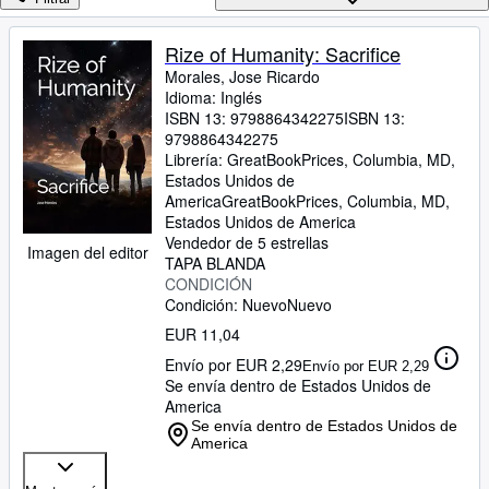
Colecciones
Libros antiguos
Rize of Humanity: Sacrifice
Morales, Jose Ricardo
Arte y coleccionismo
Idioma: Inglés
Vendedores
ISBN 13:
9798864342275
ISBN 13:
9798864342275
Comenzar a vender
Librería:
GreatBookPrices, Columbia, MD,
Estados Unidos de
Ayuda
America
GreatBookPrices
,
Columbia, MD,
Estados Unidos de America
CERRAR
Vendedor de 5 estrellas
Imagen del editor
TAPA BLANDA
CONDICIÓN
Condición: Nuevo
Nuevo
EUR 11,04
Envío por EUR 2,29
Envío por EUR 2,29
Se envía dentro de Estados Unidos de
America
Se envía dentro de Estados Unidos de
America