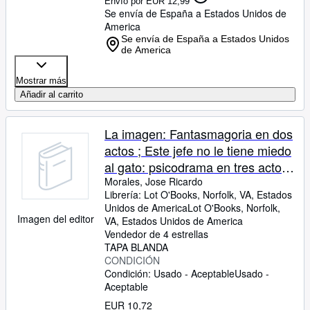
Envío por EUR 12,99
Se envía de España a Estados Unidos de
America
Se envía de España a Estados Unidos
de America
Mostrar más
Añadir al carrito
La imagen: Fantasmagoria en dos
actos ; Este jefe no le tiene miedo
al gato: psicodrama en tres actos ;
Nuestro norte es el sur : farsa
Morales, Jose Ricardo
Librería:
Lot O'Books, Norfolk, VA, Estados
quasi una . Avispa. Coleccion
Unidos de America
Lot O'Books
,
Norfolk,
Teatro) (Spanish Edition)
Imagen del editor
VA, Estados Unidos de America
Vendedor de 4 estrellas
TAPA BLANDA
CONDICIÓN
Condición: Usado - Aceptable
Usado -
Aceptable
EUR 10,72