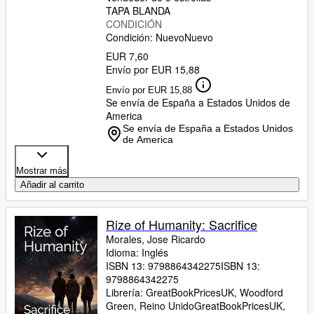
TAPA BLANDA
CONDICIÓN
Condición: Nuevo
Nuevo
EUR 7,60
Envío por EUR 15,88
Envío por EUR 15,88
Se envía de España a Estados Unidos de
America
Se envía de España a Estados Unidos
de America
Mostrar más
Añadir al carrito
Rize of Humanity: Sacrifice
Morales, Jose Ricardo
Idioma: Inglés
ISBN 13:
9798864342275
ISBN 13:
9798864342275
Librería:
GreatBookPricesUK, Woodford
Green, Reino Unido
GreatBookPricesUK
,