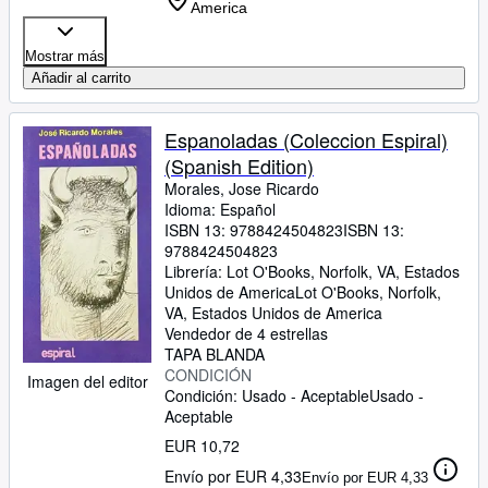
America
Mostrar más
Añadir al carrito
Espanoladas (Coleccion Espiral)
(Spanish Edition)
Morales, Jose Ricardo
Idioma: Español
ISBN 13:
9788424504823
ISBN 13:
9788424504823
Librería:
Lot O'Books, Norfolk, VA, Estados
Unidos de America
Lot O'Books
,
Norfolk,
VA, Estados Unidos de America
Vendedor de 4 estrellas
TAPA BLANDA
CONDICIÓN
Imagen del editor
Condición: Usado - Aceptable
Usado -
Aceptable
EUR 10,72
Envío por EUR 4,33
Envío por EUR 4,33