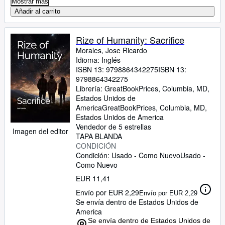
Mostrar más
Añadir al carrito
Rize of Humanity: Sacrifice
Morales, Jose Ricardo
Idioma: Inglés
ISBN 13:
9798864342275
ISBN 13:
9798864342275
Librería:
GreatBookPrices, Columbia, MD,
Estados Unidos de
America
GreatBookPrices
,
Columbia, MD,
Estados Unidos de America
Vendedor de 5 estrellas
Imagen del editor
TAPA BLANDA
CONDICIÓN
Condición: Usado - Como Nuevo
Usado -
Como Nuevo
EUR 11,41
Envío por EUR 2,29
Envío por EUR 2,29
Se envía dentro de Estados Unidos de
America
Se envía dentro de Estados Unidos de