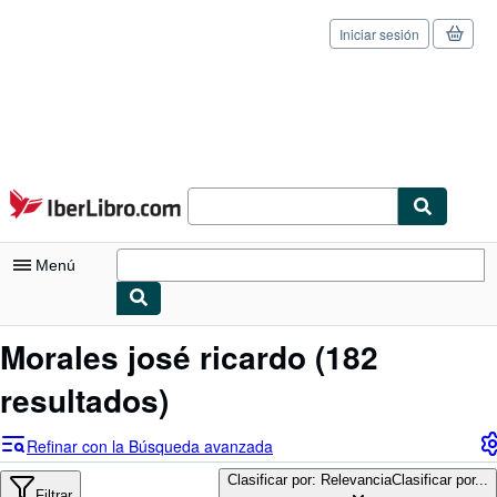
Iniciar sesión
Pasar al contenido principal
IberLibro.com
Menú
Mi cuenta
Morales josé ricardo
(182
Consultar mis pedidos
resultados)
Cerrar sesión
Refinar con la Búsqueda avanzada
Búsqueda avanzada
Clasificar por: Relevancia
Clasificar por...
Filtrar