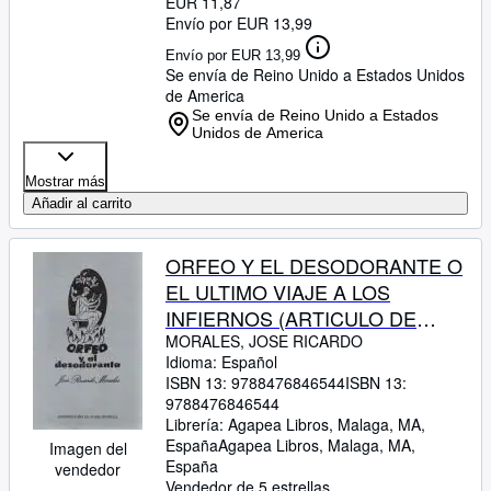
EUR 11,87
Envío por EUR 13,99
Envío por EUR 13,99
Se envía de Reino Unido a Estados Unidos
de America
Se envía de Reino Unido a Estados
Unidos de America
Mostrar más
Añadir al carrito
ORFEO Y EL DESODORANTE O
EL ULTIMO VIAJE A LOS
INFIERNOS (ARTICULO DE
CONSUMO DRAMATICO EN
MORALES, JOSE RICARDO
Idioma: Español
TRES ACTOS)
ISBN 13:
9788476846544
ISBN 13:
9788476846544
Librería:
Agapea Libros, Malaga, MA,
España
Agapea Libros
,
Malaga, MA,
Imagen del
España
vendedor
Vendedor de 5 estrellas