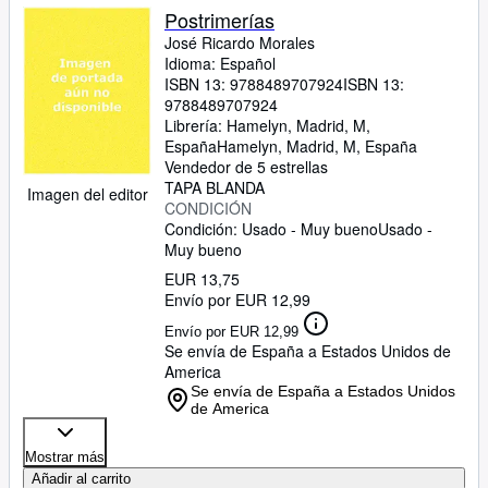
Postrimerías
José Ricardo Morales
Idioma: Español
ISBN 13:
9788489707924
ISBN 13:
9788489707924
Librería:
Hamelyn, Madrid, M,
España
Hamelyn
,
Madrid, M, España
Vendedor de 5 estrellas
TAPA BLANDA
Imagen del editor
CONDICIÓN
Condición: Usado - Muy bueno
Usado -
Muy bueno
EUR 13,75
Envío por EUR 12,99
Envío por EUR 12,99
Se envía de España a Estados Unidos de
America
Se envía de España a Estados Unidos
de America
Mostrar más
Añadir al carrito