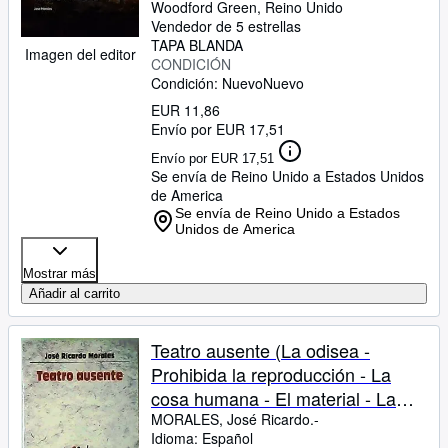
Woodford Green, Reino Unido
Vendedor de 5 estrellas
TAPA BLANDA
Imagen del editor
CONDICIÓN
Condición: Nuevo
Nuevo
EUR 11,86
Envío por EUR 17,51
Envío por EUR 17,51
Se envía de Reino Unido a Estados Unidos
de America
Se envía de Reino Unido a Estados
Unidos de America
Mostrar más
Añadir al carrito
Teatro ausente (La odisea -
Prohibida la reproducción - La
cosa humana - El material - La
imagen - Este jefe no le tiene
MORALES, José Ricardo.-
Idioma: Español
miedo - Ardor con ardor se paga -