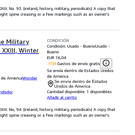
I. No. 93. (ireland, history, military, periodicals) A copy that
ight spine creasing or a few markings such as an owner's
CONDICIÓN
e Military
Condición: Usado - Bueno
Usado -
 XXIII, Winter
Bueno
EUR 16,04
Gastos de envío gratis
Se envía dentro de Estados Unidos
de America
s de America
Wonder
Se envía dentro de Estados
Unidos de America
Cantidad disponible:
1 disponibles
endedor
Añadir al carrito
I. No, 94. (ireland, history, military, periodicals) A copy that
ight spine creasing or a few markings such as an owner's