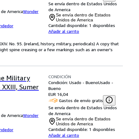
Se envía dentro de Estados Unidos
de America
s de America
Wonder
Se envía dentro de Estados
Unidos de America
Cantidad disponible:
1 disponibles
endedor
Añadir al carrito
. No. 95. (ireland, history, military, periodicals) A copy that
ight spine creasing or a few markings such as an owner's
CONDICIÓN
e Military
Condición: Usado - Bueno
Usado -
 XXIII, Sumer
Bueno
EUR 16,04
Gastos de envío gratis
Se envía dentro de Estados Unidos
de America
s de America
Wonder
Se envía dentro de Estados
Unidos de America
Cantidad disponible:
1 disponibles
endedor
Añadir al carrito