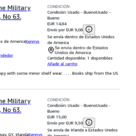
CONDICIÓN
e Military
Condición: Usado - Bueno
Usado -
, No 63.
Bueno
EUR 14,84
Envío por EUR 9,08
Se envía dentro de Estados Unidos
os de America
Kennys
de America
Se envía dentro de Estados
Unidos de America
endedor
Cantidad disponible:
1 disponibles
Añadir al carrito
py with some minor shelf wear. . . . . Books ship from the US
CONDICIÓN
e Military
Condición: Usado - Bueno
Usado -
, No 63.
Bueno
EUR 15,00
Envío por EUR 9,50
Se envía de Irlanda a Estados Unidos
ay, GY, Irlanda
Kennys
de America