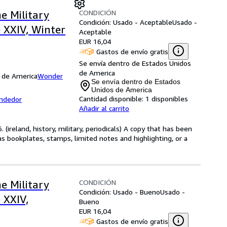
CONDICIÓN
e Military
Condición: Usado - Aceptable
Usado -
e XXIV, Winter
Aceptable
EUR 16,04
Gastos de envío gratis
Se envía dentro de Estados Unidos
de America
s de America
Wonder
Se envía dentro de Estados
Unidos de America
Cantidad disponible:
1 disponibles
endedor
Añadir al carrito
(ireland, history, military, periodicals) A copy that has been
s bookplates, stamps, limited notes and highlighting, or a
CONDICIÓN
e Military
Condición: Usado - Bueno
Usado -
 XXIV,
Bueno
EUR 16,04
Gastos de envío gratis