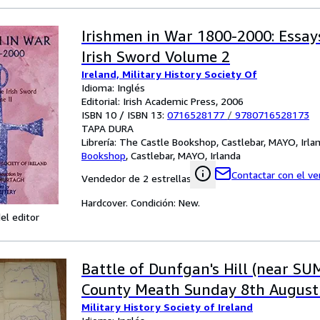
Irishmen in War 1800-2000: Essay
Irish Sword Volume 2
Ireland, Military History Society Of
Idioma: Inglés
Editorial: Irish Academic Press, 2006
ISBN 10 / ISBN 13:
0716528177
/
9780716528173
TAPA DURA
Librería:
The Castle Bookshop, Castlebar, MAYO, Irla
Bookshop
,
Castlebar, MAYO, Irlanda
Contactar con el v
Vendedor de 2 estrellas
Hardcover. Condición: New.
el editor
Battle of Dunfgan's Hill (near S
County Meath Sunday 8th August
Military History Society of Ireland