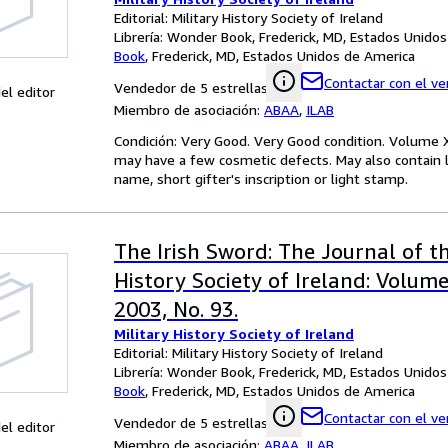
Editorial: Military History Society of Ireland
Librería:
Wonder Book, Frederick, MD, Estados Unido
Book
,
Frederick, MD, Estados Unidos de America
Contactar con el v
Vendedor de 5 estrellas
el editor
Miembro de asociación:
ABAA
,
ILAB
Condición: Very Good. Very Good condition. Volume XXIV
may have a few cosmetic defects. May also contain l
name, short gifter's inscription or light stamp.
The Irish Sword: The Journal of th
History Society of Ireland: Volume
2003, No. 93.
Military History Society of Ireland
Editorial: Military History Society of Ireland
Librería:
Wonder Book, Frederick, MD, Estados Unido
Book
,
Frederick, MD, Estados Unidos de America
Contactar con el v
Vendedor de 5 estrellas
el editor
Miembro de asociación:
ABAA
,
ILAB