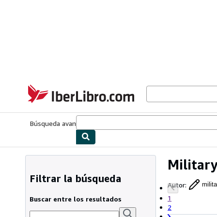
Pasar al contenido principal
IberLibro.com
Búsqueda avanzada
Colecciones
Libros antiguos
Arte y colecc
Military
Filtrar la búsqueda
Autor
:
milit
1
Buscar entre los resultados
2