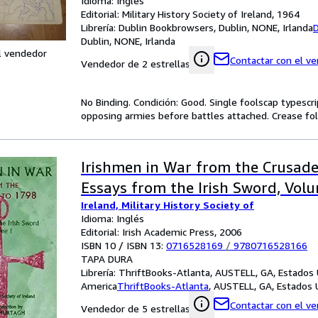
Idioma: Inglés
Editorial: Military History Society of Ireland, 1964
Librería:
Dublin Bookbrowsers, Dublin, NONE, Irlanda
Dublin, NONE, Irlanda
l vendedor
Contactar con el v
Vendedor de 2 estrellas
No Binding. Condición: Good. Single foolscap typesc
opposing armies before battles attached. Crease fol
Irishmen in War from the Crusade
Essays from the Irish Sword, Vol
Ireland, Military History Society of
Idioma: Inglés
Editorial: Irish Academic Press, 2006
ISBN 10 / ISBN 13:
0716528169
/
9780716528166
TAPA DURA
Librería:
ThriftBooks-Atlanta, AUSTELL, GA, Estados
America
ThriftBooks-Atlanta
,
AUSTELL, GA, Estados 
Contactar con el v
Vendedor de 5 estrellas