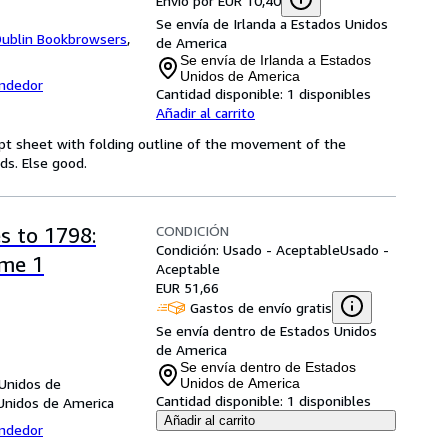
Envío por EUR 10,40
Se envía de Irlanda a Estados Unidos
Dublin Bookbrowsers
,
de America
Se envía de Irlanda a Estados
Unidos de America
endedor
Cantidad disponible:
1 disponibles
Añadir al carrito
ript sheet with folding outline of the movement of the
ds. Else good.
CONDICIÓN
s to 1798:
Condición: Usado - Aceptable
Usado -
ume 1
Aceptable
EUR 51,66
Gastos de envío gratis
Se envía dentro de Estados Unidos
de America
Se envía dentro de Estados
 Unidos de
Unidos de America
Cantidad disponible:
1 disponibles
Unidos de America
Añadir al carrito
endedor