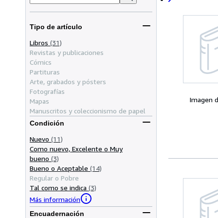
Tipo de artículo
Libros
(31)
Revistas y publicaciones
Cómics
Partituras
Arte, grabados y pósters
Fotografías
Imagen d
Mapas
Manuscritos y coleccionismo de papel
Condición
Nuevo
(11)
Como nuevo, Excelente o Muy
bueno
(3)
Bueno o Aceptable
(14)
Regular o Pobre
Tal como se indica
(3)
Más información
Encuadernación