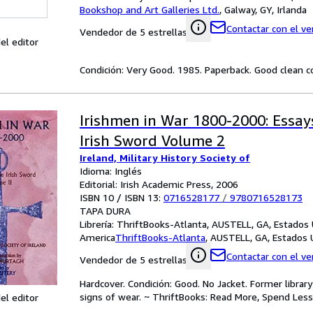
Bookshop and Art Galleries Ltd.
,
Galway, GY, Irlanda
Contactar con el v
Vendedor de 5 estrellas
el editor
Condición: Very Good. 1985. Paperback. Good clean co
Irishmen in War 1800-2000: Essay
Irish Sword Volume 2
Ireland, Military History Society of
Idioma: Inglés
Editorial: Irish Academic Press, 2006
ISBN 10 / ISBN 13:
0716528177
/
9780716528173
TAPA DURA
Librería:
ThriftBooks-Atlanta, AUSTELL, GA, Estados
America
ThriftBooks-Atlanta
,
AUSTELL, GA, Estados 
Contactar con el v
Vendedor de 5 estrellas
Hardcover. Condición: Good. No Jacket. Former libra
signs of wear. ~ ThriftBooks: Read More, Spend Less
el editor