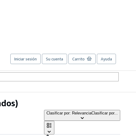
Iniciar sesión
Su cuenta
Carrito
Ayuda
ados)
Clasificar por: Relevancia
Clasificar por...