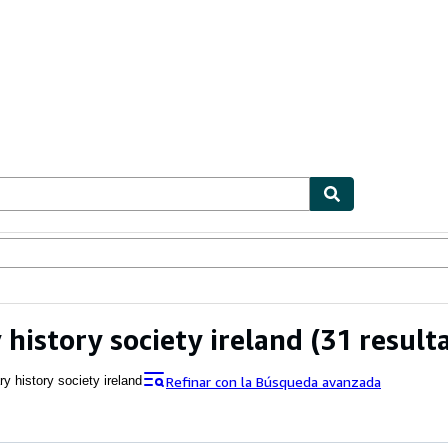
ionismo
Vendedores
Comenzar a vender
 history society ireland
(31 result
Refinar con la Búsqueda avanzada
ary history society ireland