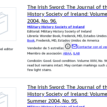
The Irish Sword: The Journal of th
History Society of Ireland: Volum
2004, No. 96.
Military History Society of Ireland
Editorial: Military History Society of Ireland
Librería:
Wonder Book, Frederick, MD, Estados Unido
Book
,
Frederick, MD, Estados Unidos de America
Contactar con el v
Vendedor de 5 estrellas
el editor
Miembro de asociación:
ABAA
,
ILAB
Condición: Good. Good condition. Volume XXIV, No. 96. 
read but remains intact. May contain markings such a
few light stains.
The Irish Sword: The Journal of th
History Society of Ireland: Volume
Summer 2004, No. 95.
Military History Society of Ireland