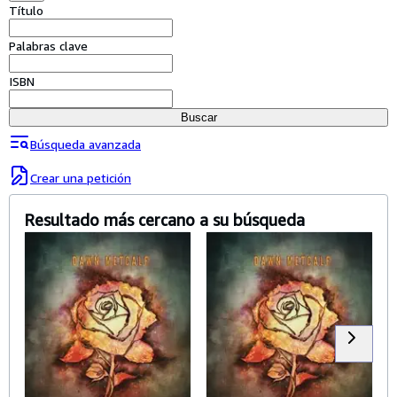
Colecciones
Título
Libros antiguos
Palabras clave
Arte y coleccionismo
ISBN
Vendedores
Buscar
Comenzar a vender
Búsqueda avanzada
Ayuda
Crear una petición
CERRAR
Resultado más cercano a su búsqueda