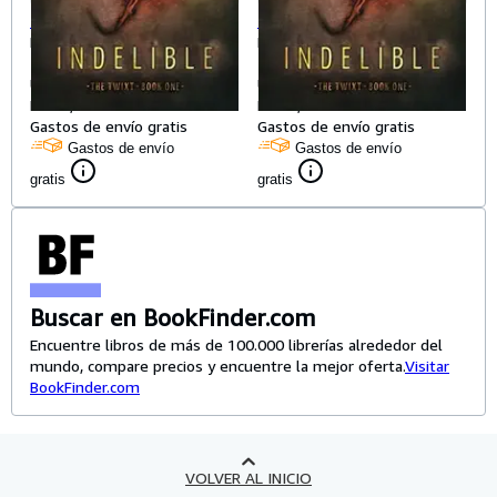
Indelible
Indelible
Metcalf, Dawn
Metcalf, Dawn
Tapa blanda
Tapa blanda
Usado
Usado
EUR 3,12
EUR 3,12
Gastos de envío gratis
Gastos de envío gratis
Gastos de envío
Gastos de envío
gratis
gratis
Buscar en BookFinder.com
Encuentre libros de más de 100.000 librerías alrededor del
mundo, compare precios y encuentre la mejor oferta.
Visitar
BookFinder.com
VOLVER AL INICIO