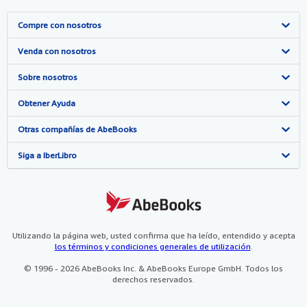
Compre con nosotros
Búsqueda avanzada
Venda con nosotros
Colecciones
Comenzar a vender
Sobre nosotros
Mi cuenta
Únase a nuestro programa de afiliados
Sobre IberLibro
Obtener Ayuda
Mis pedidos
Recomiende un vendedor
Medios
Preguntas frecuentes y guías
Otras compañías de AbeBooks
Ver carrito
Empleo
Atención al Cliente
AbeBooks.com
Siga a IberLibro
Política de Privacidad
AbeBooks.co.uk
Preferencias de cookies
AbeBooks.de
Aviso de cookies
AbeBooks.fr
Utilizando la página web, usted confirma que ha leído, entendido y acepta
los términos y condiciones generales de utilización
.
Accesibilidad
AbeBooks.it
© 1996 - 2026 AbeBooks Inc. & AbeBooks Europe GmbH. Todos los
derechos reservados.
AbeBooks Aus/NZ