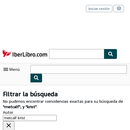
Iniciar sesión
Pasar al contenido principal
IberLibro.com
Menú
Mi cuenta
Filtrar la búsqueda
Consultar mis pedidos
No pudimos encontrar coincidencias exactas para su búsqueda de
"
metcalf
"
,
y
"
krist
"
.
Cerrar sesión
Autor
Búsqueda avanzada