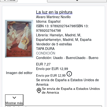
Colecciones
Libros antiguos
La luz en la pintura
Alvaro Martinez Novillo
Arte y coleccionismo
Idioma: Español
Vendedores
ISBN 13:
9789202764798
ISBN 13:
9789202764798
Comenzar a vender
Librería:
Hamelyn, Madrid, M,
España
Hamelyn
,
Madrid, M, España
Ayuda
Vendedor de 5 estrellas
TAPA DURA
CERRAR
CONDICIÓN
Condición: Usado - Bueno
Usado - Bueno
EUR 7,27
Envío por EUR 12,99
Imagen del editor
Envío por EUR 12,99
Se envía de España a Estados Unidos de
America
Se envía de España a Estados Unidos
de America
Mostrar más