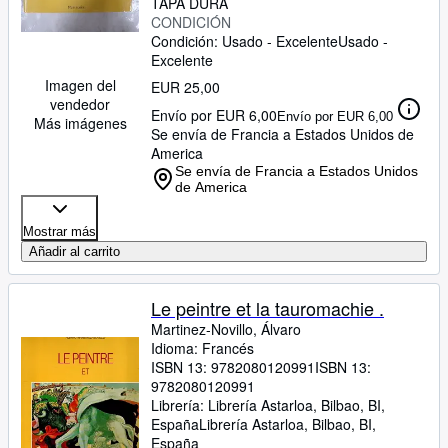
TAPA DURA
CONDICIÓN
Condición: Usado - Excelente
Usado -
Excelente
Imagen del
EUR 25,00
vendedor
Envío por EUR 6,00
Envío por EUR 6,00
Más imágenes
Se envía de Francia a Estados Unidos de
America
Se envía de Francia a Estados Unidos
de America
Mostrar más
Añadir al carrito
Le peintre et la tauromachie .
Martinez-Novillo, Álvaro
Idioma: Francés
ISBN 13:
9782080120991
ISBN 13:
9782080120991
Librería:
Librería Astarloa, Bilbao, BI,
España
Librería Astarloa
,
Bilbao, BI,
España