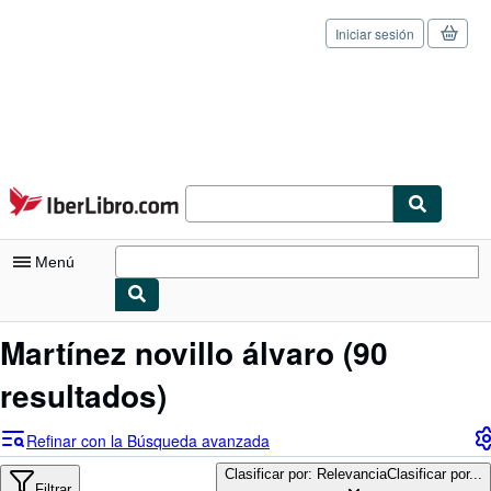
Iniciar sesión
Pasar al contenido principal
IberLibro.com
Menú
Mi cuenta
Martínez novillo álvaro
(90
Consultar mis pedidos
resultados)
Cerrar sesión
Refinar con la Búsqueda avanzada
Búsqueda avanzada
Clasificar por: Relevancia
Clasificar por...
Filtrar