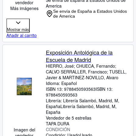
Se envía de España a Estados Unidos de
vendedor
America
Más imágenes
Se envía de España a Estados Unidos
de America
Mostrar más
Añadir al carrito
Exposición Antológica de la
Escuela de Madrid
HIERRO, José
;
CHUECA, Fernando
;
CALVO SERRALLER, Francisco
;
TUSELL,
Javier
&
MARTINEZ-NOVILLO, Alvaro
Idioma: Español
ISBN 13:
9788450593563
ISBN 13:
9788450593563
Librería:
Librería Salambó, Madrid, M,
España
Librería Salambó
,
Madrid, M,
España
Vendedor de 5 estrellas
TAPA DURA
CONDICIÓN
Imagen del
Condición: Usado
Usado
vendedor