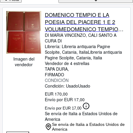
Colecciones
Libros antiguos
DOMENICO TEMPIO E LA
POESIA DEL PIACERE 1 E 2
Arte y coleccionismo
VOLUMEDOMENICO TEMPIO
Vendedores
RIVOLUZIONI DI CATANIA CANTI
DI MARIA VINCENZO, CALI SANTO A
CURA DI
Comenzar a vender
1-10 E 11-20 CON UNA
Librería:
Libreria antiquaria Pagine
LETTERA CRITICA DI CARLO
Scolpite, Catania, Italia
Libreria antiquaria
Ayuda
MUSCETTA 3 E 4 VOL.,
Pagine Scolpite
,
Catania, Italia
Imagen del
CERRAR
Vendedor de 4 estrellas
vendedor
TAPA DURA
FIRMADO
CONDICIÓN
Condición: Usado
Usado
EUR 170,00
Envío por EUR 17,00
Envío por EUR 17,00
Se envía de Italia a Estados Unidos de
America
Se envía de Italia a Estados Unidos de
America