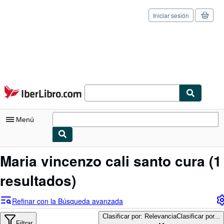
Iniciar sesión
Pasar al contenido principal
IberLibro.com
Menú
Mi cuenta
Maria vincenzo cali santo cura
(1
Consultar mis pedidos
resultados)
Cerrar sesión
Refinar con la Búsqueda avanzada
Búsqueda avanzada
Clasificar por: Relevancia
Clasificar por...
Filtrar