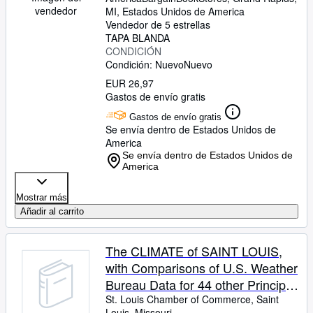
vendedor
MI, Estados Unidos de America
Vendedor de 5 estrellas
TAPA BLANDA
CONDICIÓN
Condición: Nuevo
Nuevo
EUR 26,97
Gastos de envío gratis
Gastos de envío gratis
Se envía dentro de Estados Unidos de
America
Se envía dentro de Estados Unidos de
America
Mostrar más
Añadir al carrito
The CLIMATE of SAINT LOUIS,
with Comparisons of U.S. Weather
Bureau Data for 44 other Principal
Cities. September, 1936
St. Louis Chamber of Commerce, Saint
Louis, Missouri