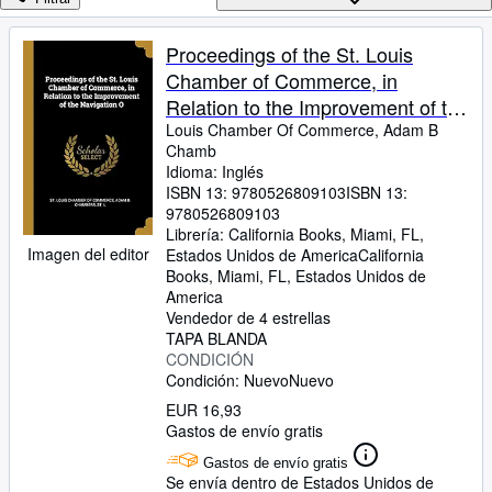
Colecciones
Libros antiguos
Proceedings of the St. Louis
Chamber of Commerce, in
Arte y coleccionismo
Relation to the Improvement of the
Vendedores
Navigation O
Louis Chamber Of Commerce, Adam B
Chamb
Comenzar a vender
Idioma: Inglés
ISBN 13:
9780526809103
ISBN 13:
Ayuda
9780526809103
CERRAR
Librería:
California Books, Miami, FL,
Imagen del editor
Estados Unidos de America
California
Books
,
Miami, FL, Estados Unidos de
America
Vendedor de 4 estrellas
TAPA BLANDA
CONDICIÓN
Condición: Nuevo
Nuevo
EUR 16,93
Gastos de envío gratis
Gastos de envío gratis
Se envía dentro de Estados Unidos de