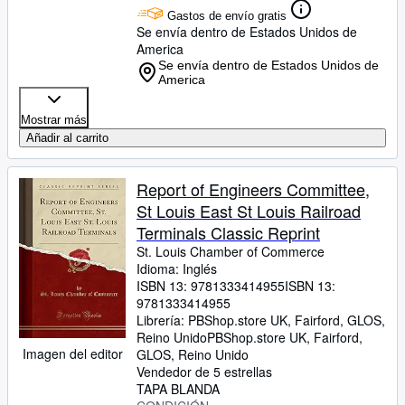
Gastos de envío gratis
Se envía dentro de Estados Unidos de
America
Se envía dentro de Estados Unidos de
America
Mostrar más
Añadir al carrito
Report of Engineers Committee,
St Louis East St Louis Railroad
Terminals Classic Reprint
St. Louis Chamber of Commerce
Idioma: Inglés
ISBN 13:
9781333414955
ISBN 13:
9781333414955
Librería:
PBShop.store UK, Fairford, GLOS,
Reino Unido
PBShop.store UK
,
Fairford,
Imagen del editor
GLOS, Reino Unido
Vendedor de 5 estrellas
TAPA BLANDA