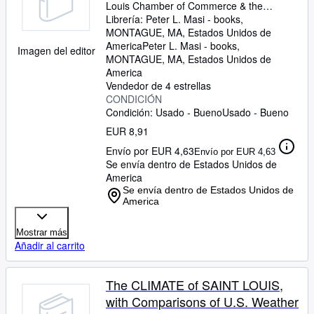
Louis Chamber of Commerce
&
the
Business Interests of St. Louis.
Librería:
Peter L. Masi - books,
MONTAGUE, MA, Estados Unidos de
America
Peter L. Masi - books
,
Imagen del editor
MONTAGUE, MA, Estados Unidos de
America
Vendedor de 4 estrellas
CONDICIÓN
Condición: Usado - Bueno
Usado - Bueno
EUR 8,91
Envío por EUR 4,63
Envío por EUR 4,63
Se envía dentro de Estados Unidos de
America
Se envía dentro de Estados Unidos de
America
Mostrar más
Añadir al carrito
The CLIMATE of SAINT LOUIS,
with Comparisons of U.S. Weather