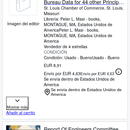
Bureau Data for 44 other Principal
Cities. September, 1937
St. Louis Chamber of Commerce, St. Louis,
Missouri
Librería:
Peter L. Masi - books,
Imagen del editor
MONTAGUE, MA, Estados Unidos de
America
Peter L. Masi - books
,
MONTAGUE, MA, Estados Unidos de
America
Vendedor de 4 estrellas
CONDICIÓN
Condición: Usado - Bueno
Usado - Bueno
EUR 8,91
Envío por EUR 4,63
Envío por EUR 4,63
Se envía dentro de Estados Unidos de
America
Se envía dentro de Estados Unidos de
America
Mostrar más
Añadir al carrito
Report Of Engineers Committee,