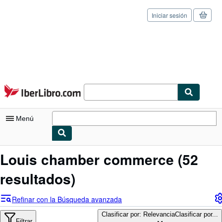
Iniciar sesión
Pasar al contenido principal
IberLibro.com
Menú
Mi cuenta
Louis chamber commerce
(52
Consultar mis pedidos
resultados)
Cerrar sesión
Refinar con la Búsqueda avanzada
Búsqueda avanzada
Clasificar por: Relevancia
Clasificar por...
Filtrar