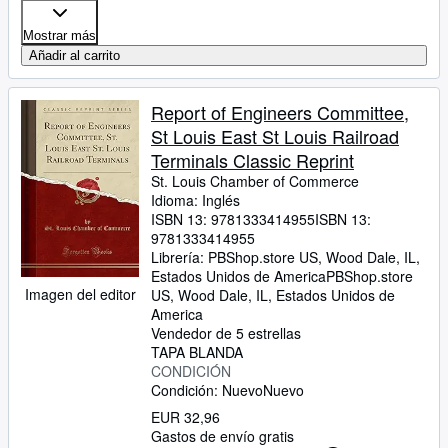
Mostrar más
Añadir al carrito
Report of Engineers Committee,
St Louis East St Louis Railroad
Terminals Classic Reprint
St. Louis Chamber of Commerce
Idioma: Inglés
ISBN 13:
9781333414955
ISBN 13:
9781333414955
Librería:
PBShop.store US, Wood Dale, IL,
Estados Unidos de America
PBShop.store
Imagen del editor
US
,
Wood Dale, IL, Estados Unidos de
America
Vendedor de 5 estrellas
TAPA BLANDA
CONDICIÓN
Condición: Nuevo
Nuevo
EUR 32,96
Gastos de envío gratis