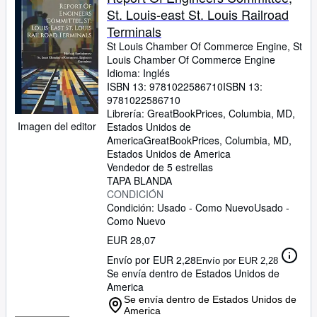
St. Louis-east St. Louis Railroad
Terminals
St Louis Chamber Of Commerce Engine, St
Louis Chamber Of Commerce Engine
Idioma: Inglés
ISBN 13:
9781022586710
ISBN 13:
9781022586710
Librería:
GreatBookPrices, Columbia, MD,
Imagen del editor
Estados Unidos de
America
GreatBookPrices
,
Columbia, MD,
Estados Unidos de America
Vendedor de 5 estrellas
TAPA BLANDA
CONDICIÓN
Condición: Usado - Como Nuevo
Usado -
Como Nuevo
EUR 28,07
Envío por EUR 2,28
Envío por EUR 2,28
Se envía dentro de Estados Unidos de
America
Se envía dentro de Estados Unidos de
America