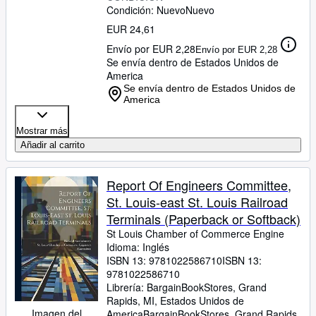
Condición: Nuevo
Nuevo
EUR 24,61
Envío por EUR 2,28
Envío por EUR 2,28
Se envía dentro de Estados Unidos de
America
Se envía dentro de Estados Unidos de
America
Mostrar más
Añadir al carrito
Report Of Engineers Committee,
St. Louis-east St. Louis Railroad
Terminals (Paperback or Softback)
St Louis Chamber of Commerce Engine
Idioma: Inglés
ISBN 13:
9781022586710
ISBN 13:
9781022586710
Librería:
BargainBookStores, Grand
Rapids, MI, Estados Unidos de
Imagen del
America
BargainBookStores
,
Grand Rapids,