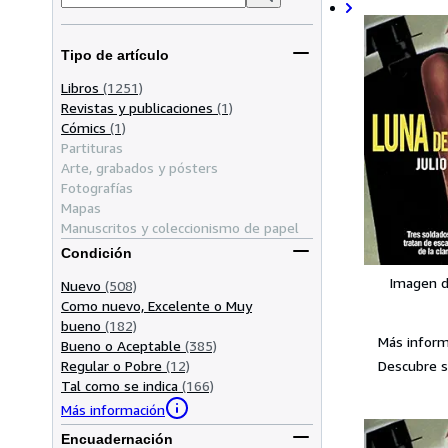
Tipo de artículo
Libros
(1251)
Revistas y publicaciones
(1)
Cómics
(1)
Partituras
Arte, grabados y pósters
Fotografías
Mapas
Manuscritos y coleccionismo de papel
Condición
Imagen d
Nuevo
(508)
Como nuevo, Excelente o Muy
bueno
(182)
Más inform
Bueno o Aceptable
(385)
Descubre s
Regular o Pobre
(12)
Tal como se indica
(166)
Más información
Encuadernación