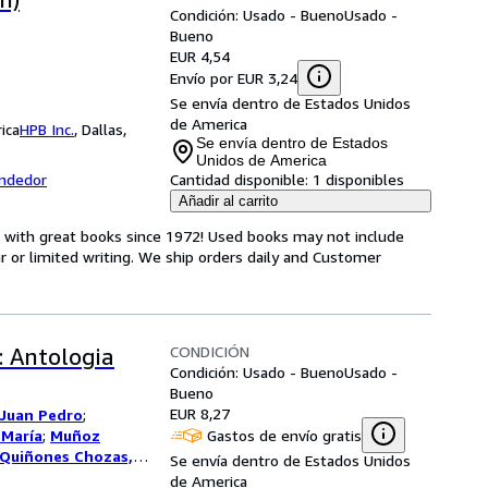
Condición: Usado - Bueno
Usado -
Bueno
EUR 4,54
Envío por EUR 3,24
Se envía dentro de Estados Unidos
de America
ica
HPB Inc.
,
Dallas,
Se envía dentro de Estados
Unidos de America
endedor
Cantidad disponible:
1 disponibles
Añadir al carrito
s with great books since 1972! Used books may not include
or limited writing. We ship orders daily and Customer
CONDICIÓN
: Antologia
Condición: Usado - Bueno
Usado -
Bueno
EUR 8,27
 Juan Pedro
;
Gastos de envío gratis
 María
;
Muñoz
Quiñones Chozas,
Se envía dentro de Estados Unidos
de America