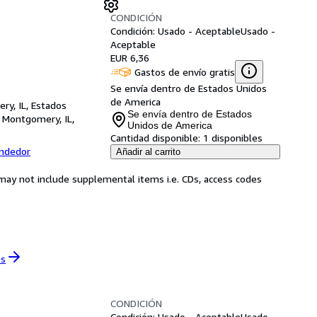
CONDICIÓN
Condición: Usado - Aceptable
Usado -
Aceptable
EUR 6,36
Gastos de envío gratis
Se envía dentro de Estados Unidos
de America
ry, IL, Estados
Se envía dentro de Estados
,
Montgomery, IL,
Unidos de America
Cantidad disponible:
1 disponibles
endedor
Añadir al carrito
may not include supplemental items i.e. CDs, access codes
es
CONDICIÓN
Condición: Usado - Aceptable
Usado -