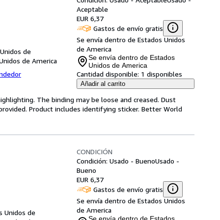
Aceptable
EUR 6,37
Gastos de envío gratis
Se envía dentro de Estados Unidos
de America
 Unidos de
Se envía dentro de Estados
 Unidos de America
Unidos de America
endedor
Cantidad disponible:
1 disponibles
Añadir al carrito
highlighting. The binding may be loose and creased. Dust
ovided. Product includes identifying sticker. Better World
CONDICIÓN
Condición: Usado - Bueno
Usado -
Bueno
EUR 6,37
Gastos de envío gratis
Se envía dentro de Estados Unidos
de America
s Unidos de
Se envía dentro de Estados