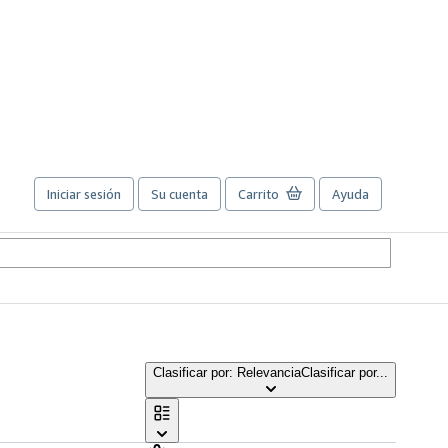
Iniciar sesión
Su cuenta
Carrito
Ayuda
Clasificar por: Relevancia
Clasificar por...