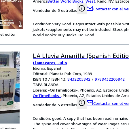
America
Better World Books: West
,
Reno, NV, Estado
Contactar con el v
Vendedor de 5 estrellas
Condición: Very Good. Pages intact with possible wri
jackets/supplements may not be included. Stock phot
el editor
World Books: Buy Books. Do Good.
LA Lluvia Amarilla (Spanish Editio
Llamazares, Julio
Idioma: Español
Editorial: Planeta Pub Corp, 1989
ISBN 10 / ISBN 13:
8432205842
/
9788432205842
TAPA BLANDA
Librería:
-OnTimeBooks-, Phoenix, AZ, Estados Unid
OnTimeBooks-
,
Phoenix, AZ, Estados Unidos de Ame
Contactar con el v
Vendedor de 5 estrellas
Condición: good. A copy that has been read, remains in
The spine and cover show signs of wear. Pages can i
el editor