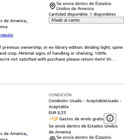
Se envía dentro de Estados
Unidos de America
Cantidad disponible:
1 disponibles
os de America
-
Añadir al carrito
rica
endedor
revious ownership, or ex-library edition. Binding tight; spine 
and crisp. Minimal signs of handling or shelving. 100% 
ou're not satisfied with purchase please return item! Sh
…
CONDICIÓN
Condición: Usado - Aceptable
Usado -
Aceptable
EUR 8,33
Gastos de envío gratis
Se envía dentro de Estados Unidos
de America
os de America
-
Se envía dentro de Estados
rica