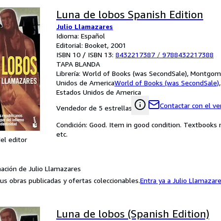
Luna de lobos Spanish Edition
Julio Llamazares
Idioma: Español
Editorial: Booket, 2001
ISBN 10 / ISBN 13:
8432217387
/
9788432217388
TAPA BLANDA
Librería:
World of Books (was SecondSale), Montgome
Unidos de America
World of Books (was SecondSale)
Estados Unidos de America
Contactar con el v
Vendedor de 5 estrellas
Condición: Good. Item in good condition. Textbooks 
etc.
el editor
ación de Julio Llamazares
us obras publicadas y ofertas coleccionables.
Entra ya a Julio Llamazar
Luna de lobos (Spanish Edition)