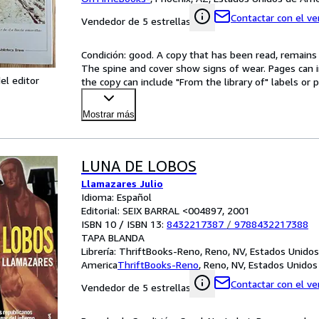
Contactar con el v
Vendedor de 5 estrellas
Condición: good. A copy that has been read, remains in
The spine and cover show signs of wear. Pages can i
el editor
the copy can include "From the library of" labels o
Mostrar más
LUNA DE LOBOS
Llamazares Julio
Idioma: Español
Editorial: SEIX BARRAL <004897, 2001
ISBN 10 / ISBN 13:
8432217387
/
9788432217388
TAPA BLANDA
Librería:
ThriftBooks-Reno, Reno, NV, Estados Unidos
America
ThriftBooks-Reno
,
Reno, NV, Estados Unidos
Contactar con el v
Vendedor de 5 estrellas