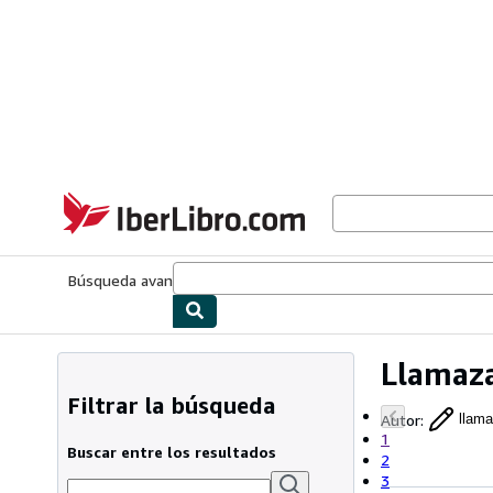
Pasar al contenido principal
IberLibro.com
Búsqueda avanzada
Colecciones
Libros antiguos
Arte y colecc
Llamaza
Filtrar la búsqueda
Autor
:
llama
1
Buscar entre los resultados
2
3