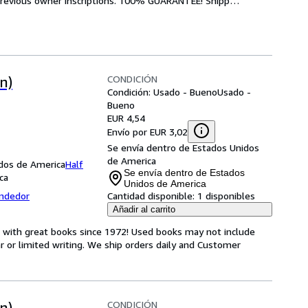
r previous owner inscriptions. 100% GUARANTEE! Shipp
…
CONDICIÓN
n)
Condición: Usado - Bueno
Usado -
Bueno
EUR 4,54
Envío por EUR 3,02
Se envía dentro de Estados Unidos
de America
nidos de America
Half
Se envía dentro de Estados
ca
Unidos de America
endedor
Cantidad disponible:
1 disponibles
Añadir al carrito
s with great books since 1972! Used books may not include
or limited writing. We ship orders daily and Customer
CONDICIÓN
n)