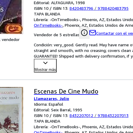
Editorial: ALFAGUARA, 1998
ISBN 10 / ISBN 13:
8420483796
/
9788420483795
TAPA BLANDA
Librería:
-OnTimeBooks-, Phoenix, AZ, Estados Unid
OnTimeBooks-
,
Phoenix, AZ, Estados Unidos de Ame
Contactar con el v
Vendedor de 5 estrellas
l vendedor
Condición: very_good. Gently read. May have name of p
straight and smooth, with no creasing; covers clean 
GUARANTEE! Shipped with delivery confirmation, if y
Mostrar más
Escenas De Cine Mudo
Llamazares, Julio
Idioma: Español
Editorial: Seix Barral, 1995
ISBN 10 / ISBN 13:
8432207012
/
9788432207013
TAPA BLANDA
Librería:
-OnTimeBooks-, Phoenix, AZ, Estados Unid
OnTimeBooks-
,
Phoenix, AZ, Estados Unidos de Ame