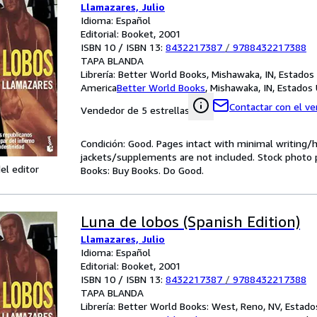
Llamazares, Julio
Idioma: Español
Editorial: Booket, 2001
ISBN 10 / ISBN 13:
8432217387
/
9788432217388
TAPA BLANDA
Librería:
Better World Books, Mishawaka, IN, Estados
America
Better World Books
,
Mishawaka, IN, Estados
Contactar con el v
Vendedor de 5 estrellas
Condición: Good. Pages intact with minimal writing/
jackets/supplements are not included. Stock photo pr
el editor
Books: Buy Books. Do Good.
Luna de lobos (Spanish Edition)
Llamazares, Julio
Idioma: Español
Editorial: Booket, 2001
ISBN 10 / ISBN 13:
8432217387
/
9788432217388
TAPA BLANDA
Librería:
Better World Books: West, Reno, NV, Estado