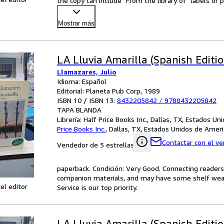
the copy can include "From the library of" labels o
Mostrar más
LA Lluvia Amarilla (Spanish Editio
Llamazares, Julio
Idioma: Español
Editorial: Planeta Pub Corp, 1989
ISBN 10 / ISBN 13:
8432205842
/
9788432205842
TAPA BLANDA
Librería:
Half Price Books Inc., Dallas, TX, Estados U
Price Books Inc.
,
Dallas, TX, Estados Unidos de Ameri
Contactar con el v
Vendedor de 5 estrellas
paperback. Condición: Very Good. Connecting reader
companion materials, and may have some shelf wear 
el editor
Service is our top priority.
LA Lluvia Amarilla (Spanish Editio