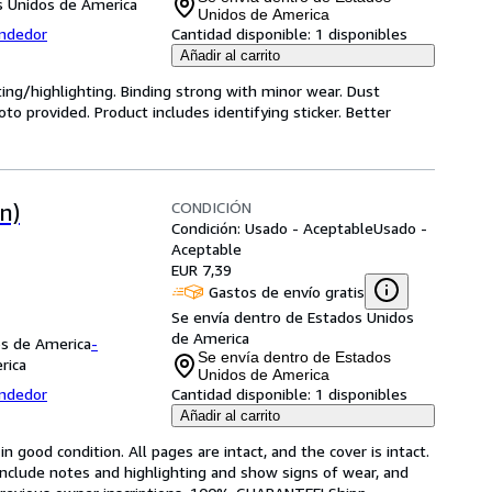
s Unidos de America
Unidos de America
endedor
Cantidad disponible:
1 disponibles
Añadir al carrito
ting/highlighting. Binding strong with minor wear. Dust
o provided. Product includes identifying sticker. Better
CONDICIÓN
n)
Condición: Usado - Aceptable
Usado -
Aceptable
EUR 7,39
Gastos de envío gratis
Se envía dentro de Estados Unidos
de America
os de America
-
Se envía dentro de Estados
rica
Unidos de America
endedor
Cantidad disponible:
1 disponibles
Añadir al carrito
 good condition. All pages are intact, and the cover is intact. 
nclude notes and highlighting and show signs of wear, and 