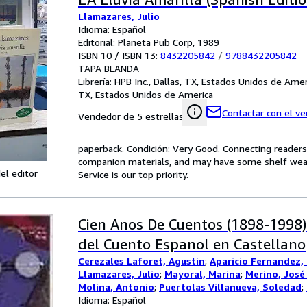
Llamazares, Julio
Idioma: Español
Editorial: Planeta Pub Corp, 1989
ISBN 10 / ISBN 13:
8432205842
/
9788432205842
TAPA BLANDA
Librería:
HPB Inc., Dallas, TX, Estados Unidos de Amer
TX, Estados Unidos de America
Contactar con el v
Vendedor de 5 estrellas
paperback. Condición: Very Good. Connecting reader
companion materials, and may have some shelf wear 
el editor
Service is our top priority.
Cien Anos De Cuentos (1898-1998)
del Cuento Espanol en Castellano
Cerezales Laforet, Agustin
;
Aparicio Fernandez,
Llamazares, Julio
;
Mayoral, Marina
;
Merino, José
Molina, Antonio
;
Puertolas Villanueva, Soledad
;
Fernando
Idioma: Español