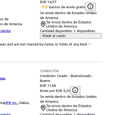
EUR 14,37
Gastos de envío gratis
Se envía dentro de Estados Unidos
de America
dos de
Se envía dentro de Estados
dos de America
Unidos de America
endedor
Cantidad disponible:
1 disponibles
Añadir al carrito
lean and are not marred by notes or folds of any kind. ~
CONDICIÓN
Condición: Usado - Bueno
Usado -
sus,
Bueno
EUR 11,66
Envío por EUR 3,25
Se envía dentro de Estados Unidos
de America
ica
HPB Inc.
,
Dallas,
Se envía dentro de Estados
Unidos de America
endedor
Cantidad disponible:
1 disponibles