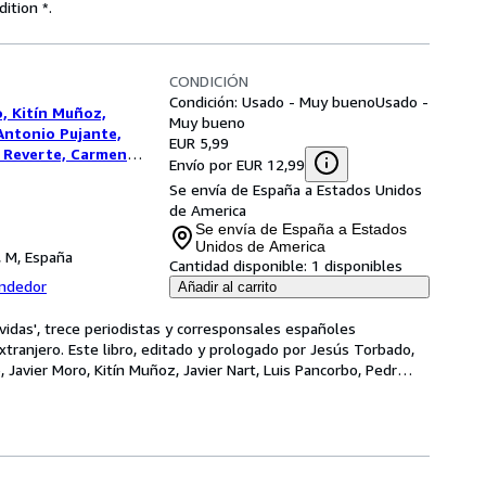
ition *.
CONDICIÓN
Condición: Usado - Muy bueno
Usado -
, Kitín Muñoz,
Muy bueno
Antonio Pujante,
EUR 5,99
r Reverte, Carmen
Envío por EUR 12,99
Se envía de España a Estados Unidos
de America
Se envía de España a Estados
Unidos de America
, M, España
Cantidad disponible:
1 disponibles
endedor
Añadir al carrito
 vidas', trece periodistas y corresponsales españoles 
ranjero. Este libro, editado y prologado por Jesús Torbado, 
 Javier Moro, Kitín Muñoz, Javier Nart, Luis Pancorbo, Pedr
…