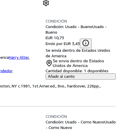
CONDICIÓN
Condición: Usado - Bueno
Usado -
Bueno
EUR 10,73
Envío por EUR 3,43
Se envía dentro de Estados Unidos
de America
erica
Harry Alter
,
Se envía dentro de Estados
Unidos de America
endedor
Cantidad disponible:
1 disponibles
Añadir al carrito
ston, NY c.1981, 1st.Amer.ed., 8vo., hardcover, 226pp.,
CONDICIÓN
Condición: Usado - Como Nuevo
Usado
- Como Nuevo