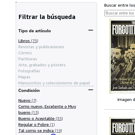
Buscar entre lo
Filtrar la búsqueda
Tipo de artículo
Libros
(75)
Revistas y publicaciones
Cómics
Partituras
Arte, grabados y pósters
Fotografías
Mapas
Manuscritos y coleccionismo de papel
Condición
Imagen d
Nuevo
(7)
Como nuevo, Excelente o Muy
bueno
(13)
Bueno o Aceptable
(35)
Regular o Pobre
(1)
Tal como se indica
(19)