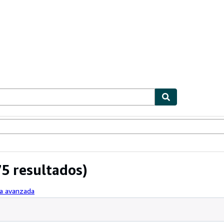
ionismo
Vendedores
Comenzar a vender
5 resultados)
da avanzada