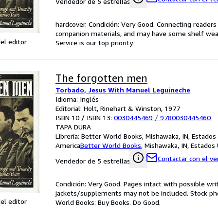
Vendedor de 5 estrellas
hardcover. Condición: Very Good. Connecting reader
companion materials, and may have some shelf wear 
el editor
Service is our top priority.
The forgotten men
Torbado, Jesus With Manuel Leguineche
Idioma: Inglés
Editorial: Holt, Rinehart & Winston, 1977
ISBN 10 / ISBN 13:
0030445469
/
9780030445460
TAPA DURA
Librería:
Better World Books, Mishawaka, IN, Estados
America
Better World Books
,
Mishawaka, IN, Estados
Contactar con el v
Vendedor de 5 estrellas
Condición: Very Good. Pages intact with possible wri
jackets/supplements may not be included. Stock phot
el editor
World Books: Buy Books. Do Good.