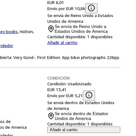
EUR 6,01
Envío por EUR 10,86
Se envía de Reino Unido a Estados
Unidos de America
Se envía de Reino Unido a
ley books
,
Holton,
Estados Unidos de America
Cantidad disponible:
1 disponibles
Añadir al carrito
endedor
ubierta: Very Good-. First Edition. 6pp b&w photographs 226pp.
CONDICIÓN
Condición: Usado
Usado
EUR 13,41
Envío por EUR 5,21
Se envía dentro de Estados Unidos
de America
Se envía dentro de Estados
Unidos de America
dos de
Cantidad disponible:
1 disponibles
dos de America
Añadir al carrito
endedor