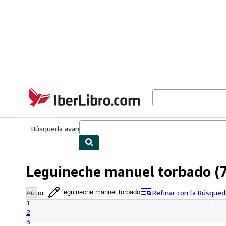
Pasar al contenido principal
IberLibro.com
Búsqueda avanzada
Colecciones
Libros antiguos
Arte y colecc
Leguineche manuel torbado
(7
Autor
:
Refinar con la Búsque
leguineche manuel torbado
1
2
3