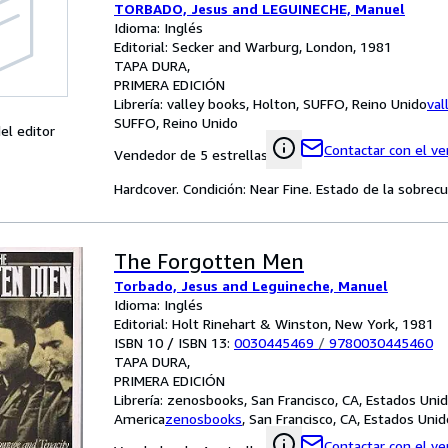
TORBADO, Jesus and LEGUINECHE, Manuel
Idioma: Inglés
Editorial: Secker and Warburg, London, 1981
TAPA DURA
PRIMERA EDICIÓN
Librería:
valley books, Holton, SUFFO, Reino Unido
val
SUFFO, Reino Unido
el editor
Contactar con el v
Vendedor de 5 estrellas
Hardcover. Condición: Near Fine. Estado de la sobrec
The Forgotten Men
Torbado, Jesus and Leguineche, Manuel
Idioma: Inglés
Editorial: Holt Rinehart & Winston, New York, 1981
ISBN 10 / ISBN 13:
0030445469
/
9780030445460
TAPA DURA
PRIMERA EDICIÓN
Librería:
zenosbooks, San Francisco, CA, Estados Uni
America
zenosbooks
,
San Francisco, CA, Estados Uni
Contactar con el v