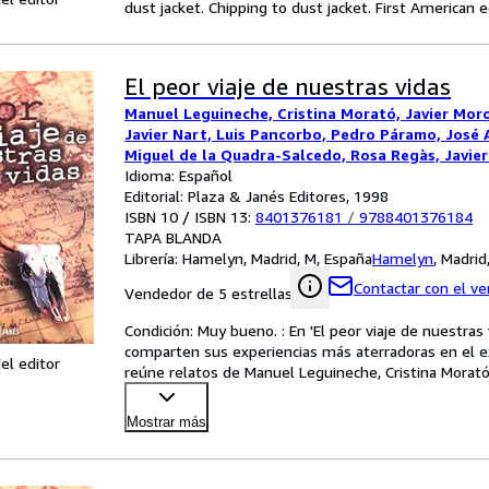
dust jacket. Chipping to dust jacket. First American ed
El peor viaje de nuestras vidas
Manuel Leguineche, Cristina Morató, Javier Moro
Javier Nart, Luis Pancorbo, Pedro Páramo, José 
Miguel de la Quadra-Salcedo, Rosa Regàs, Javie
Sarmiento, Jesús Torbado
Idioma: Español
Editorial: Plaza & Janés Editores, 1998
ISBN 10 / ISBN 13:
8401376181
/
9788401376184
TAPA BLANDA
Librería:
Hamelyn, Madrid, M, España
Hamelyn
,
Madrid
Contactar con el v
Vendedor de 5 estrellas
Condición: Muy bueno. : En 'El peor viaje de nuestras
comparten sus experiencias más aterradoras en el ext
el editor
reúne relatos de Manuel Leguineche, Cristina Morató,
Mostrar más