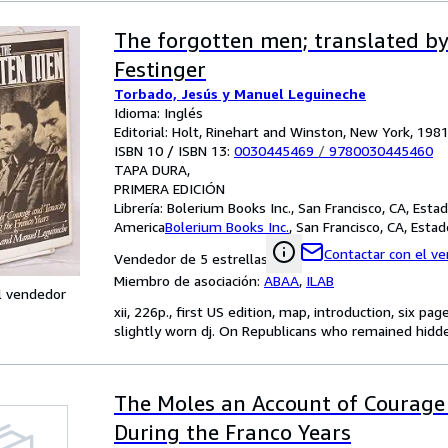
The forgotten men; translated b
Festinger
Torbado, Jesús y Manuel Leguineche
Idioma: Inglés
Editorial: Holt, Rinehart and Winston, New York, 198
ISBN 10 / ISBN 13:
0030445469
/
9780030445460
TAPA DURA
PRIMERA EDICIÓN
Librería:
Bolerium Books Inc., San Francisco, CA, Esta
America
Bolerium Books Inc.
,
San Francisco, CA, Esta
Contactar con el v
Vendedor de 5 estrellas
Miembro de asociación:
ABAA
,
ILAB
l vendedor
xii, 226p., first US edition, map, introduction, six p
slightly worn dj. On Republicans who remained hidde
The Moles an Account of Courage
During the Franco Years