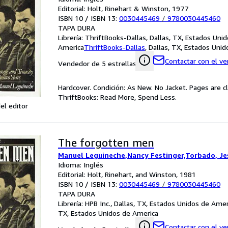
Editorial: Holt, Rinehart & Winston, 1977
ISBN 10 / ISBN 13:
0030445469
/
9780030445460
TAPA DURA
Librería:
ThriftBooks-Dallas, Dallas, TX, Estados Uni
America
ThriftBooks-Dallas
,
Dallas, TX, Estados Uni
Contactar con el v
Vendedor de 5 estrellas
Hardcover. Condición: As New. No Jacket. Pages are c
ThriftBooks: Read More, Spend Less.
el editor
The forgotten men
Manuel Leguineche,Nancy Festinger,Torbado, Je
Idioma: Inglés
Editorial: Holt, Rinehart, and Winston, 1981
ISBN 10 / ISBN 13:
0030445469
/
9780030445460
TAPA DURA
Librería:
HPB Inc., Dallas, TX, Estados Unidos de Amer
TX, Estados Unidos de America
Contactar con el v