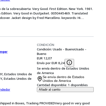
 de la sobrecubierta: Very Good. First Edition. New York. 1981. 
Edition. Very Good in Dustjacket. 0030445469. Translated 
cover. Jacket design by Fred Marcellino. keywords: Hi
…
CONDICIÓN
Condición: Usado - Bueno
Usado -
inger
Bueno
EUR 12,07
Envío por EUR 8,24
Se envía dentro de Estados Unidos
de America
NY, Estados Unidos de
Se envía dentro de Estados
Y, Estados Unidos de
Unidos de America
Cantidad disponible:
1 disponibles
endedor
Añadir al carrito
shipped in Boxes, Tracking PROVIDEDVery good in very good