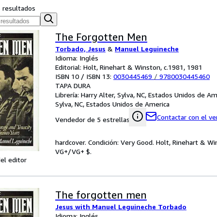
s resultados
The Forgotten Men
Torbado, Jesus
&
Manuel Leguineche
Idioma: Inglés
Editorial: Holt, Rinehart & Winston, c.1981, 1981
ISBN 10 / ISBN 13:
0030445469
/
9780030445460
TAPA DURA
Librería:
Harry Alter, Sylva, NC, Estados Unidos de Am
Sylva, NC, Estados Unidos de America
Contactar con el v
Vendedor de 5 estrellas
hardcover. Condición: Very Good. Holt, Rinehart & Win
VG+/VG+ $.
el editor
The forgotten men
Jesus with Manuel Leguineche Torbado
Idioma: Inglés