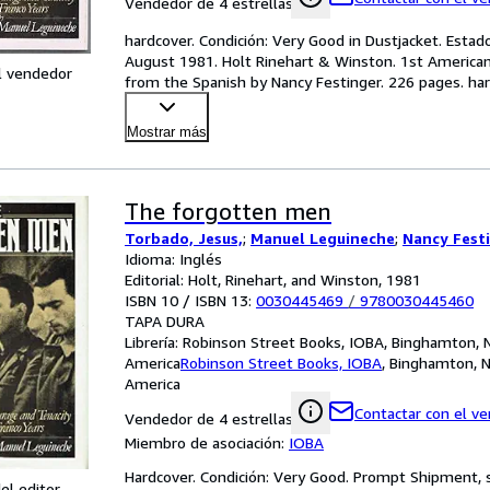
Vendedor de 4 estrellas
hardcover. Condición: Very Good in Dustjacket. Estado
August 1981. Holt Rinehart & Winston. 1st American 
l vendedor
from the Spanish by Nancy Festinger. 226 pages. hard
Mostrar más
The forgotten men
Torbado, Jesus,
;
Manuel Leguineche
;
Nancy Fest
Idioma: Inglés
Editorial: Holt, Rinehart, and Winston, 1981
ISBN 10 / ISBN 13:
0030445469
/
9780030445460
TAPA DURA
Librería:
Robinson Street Books, IOBA, Binghamton, 
America
Robinson Street Books, IOBA
,
Binghamton, N
America
Contactar con el v
Vendedor de 4 estrellas
Miembro de asociación:
IOBA
Hardcover. Condición: Very Good. Prompt Shipment, 
el editor