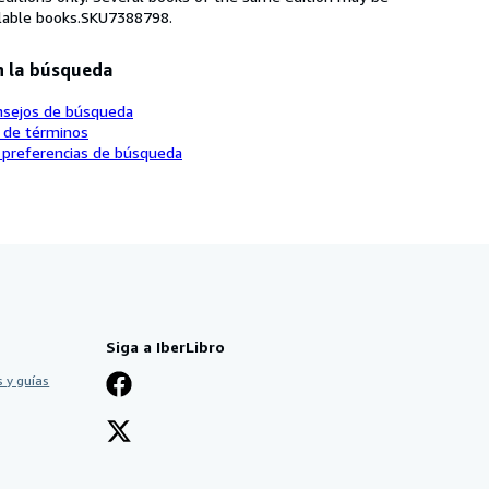
ailable books.SKU7388798.
n la búsqueda
nsejos de búsqueda
o de términos
 preferencias de búsqueda
Siga a IberLibro
 y guías