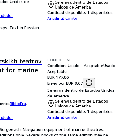
tados Unidos de
Se envía dentro de Estados
Unidos de America
Cantidad disponible:
1 disponibles
endedor
Añadir al carrito
aps. Text in Russian.
CONDICIÓN
skikh teatrov.
Condición: Usado - Aceptable
Usado -
t for marine
Aceptable
EUR 177,86
Envío por EUR 8,67
Se envía dentro de Estados Unidos
de America
Se envía dentro de Estados
merica
BiblioEra
,
Unidos de America
Cantidad disponible:
1 disponibles
Añadir al carrito
endedor
or Sergeevich. Navigation equipment of marine theatres.
f editions only. Several books of the same edition may be