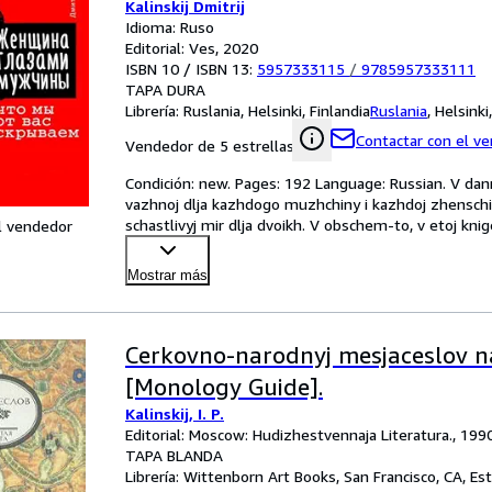
Kalinskij Dmitrij
Idioma: Ruso
Editorial: Ves, 2020
ISBN 10 / ISBN 13:
5957333115
/
9785957333111
TAPA DURA
Librería:
Ruslania, Helsinki, Finlandia
Ruslania
,
Helsinki
Contactar con el v
Vendedor de 5 estrellas
Condición: new. Pages: 192 Language: Russian. V dann
vazhnoj dlja kazhdogo muzhchiny i kazhdoj zhenschin
schastlivyj mir dlja dvoikh. V obschem-to, v etoj knig
l vendedor
Mostrar más
Cerkovno-narodnyj mesjaceslov na
[Monology Guide].
Kalinskij, I. P.
Editorial: Moscow: Hudizhestvennaja Literatura., 199
TAPA BLANDA
Librería:
Wittenborn Art Books, San Francisco, CA, Es