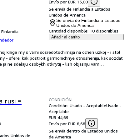
Envío por EUR 15,00
Se envía de Finlandia a Estados
Unidos de America
Se envía de Finlandia a Estados
Unidos de America
Cantidad disponible:
10 disponibles
, Finlandia
Añadir al carrito
endedor
oj knige my s vami sosredotochimsja na ochen uzkoj - i stol 
y - sfere: kak postroit garmonichnye otnoshenija, kak sozdat 
e ja ne sdelaju osobykh otkrytij - lish objasnju vam
…
CONDICIÓN
 rusi =
Condición: Usado - Aceptable
Usado -
Aceptable
EUR 44,69
Envío por EUR 8,68
0
Se envía dentro de Estados Unidos
tados Unidos de
de America