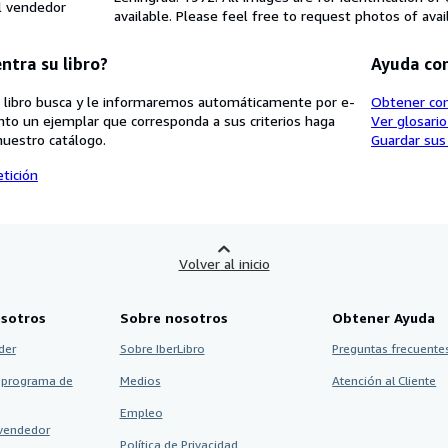
l vendedor
available. Please feel free to request photos of av
ntra su libro?
Ayuda co
 libro busca y le informaremos automáticamente por e-
Obtener co
nto un ejemplar que corresponda a sus criterios haga
Ver glosari
nuestro catálogo.
Guardar sus
tición
Volver al inicio
sotros
Sobre nosotros
Obtener Ayuda
der
Sobre IberLibro
Preguntas frecuentes
 programa de
Medios
Atención al Cliente
Empleo
vendedor
Política de Privacidad