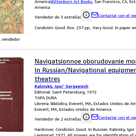
America
Wittenborn Art Books
,
San Francisco, CA, Es
America
Contactar con el v
Vendedor de 5 estrellas
Condición: Good. 8vo. 237 pp., Very Good. In paper wr
l vendedor
Navigatsionnoe oborudovanie mor
In Russian/Navigational equipmen
theatres
Kalinskij, Igor' Sergeevich
Editorial: Saint Petersburg, 1972
TAPA DURA
Librería:
BiblioEra, Everett, MA, Estados Unidos de A
Everett, MA, Estados Unidos de America
Contactar con el v
Vendedor de 2 estrellas
Hardcover. Condición: Good. In Russian. Kalinsky, Ig
Leningrad: 1972. All images are for identification o