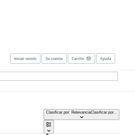
Iniciar sesión
Su cuenta
Carrito
Ayuda
Clasificar por: Relevancia
Clasificar por...