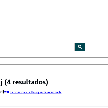
ionismo
Vendedores
Comenzar a vender
j
(4 resultados)
Refinar con la Búsqueda avanzada
skij