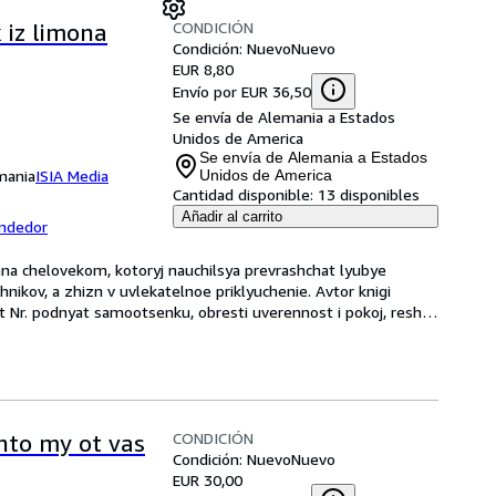
CONDICIÓN
k iz limona
Condición: Nuevo
Nuevo
EUR 8,80
Envío por EUR 36,50
Se envía de Alemania a Estados
Unidos de America
Se envía de Alemania a Estados
emania
ISIA Media
Unidos de America
Cantidad disponible:
13 disponibles
Añadir al carrito
endedor
ana chelovekom, kotoryj nauchilsya prevrashchat lyubye 
ikov, a zhizn v uvlekatelnoe priklyuchenie. Avtor knigi 
 Nr. podnyat samootsenku, obresti uverennost i pokoj, reshit 
CONDICIÓN
hto my ot vas
Condición: Nuevo
Nuevo
EUR 30,00