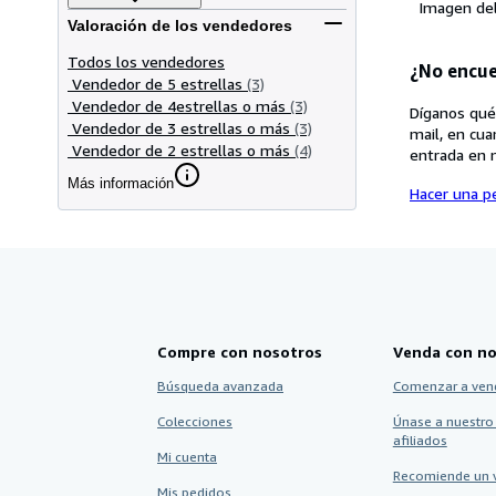
Imagen de
Valoración de los vendedores
Todos los vendedores
¿No encue
Vendedor de 5 estrellas
(3)
Vendedor de 4estrellas o más
(3)
Díganos qué
Vendedor de 3 estrellas o más
(3)
mail, en cua
Vendedor de 2 estrellas o más
(4)
entrada en 
Más información
Hacer una pe
Compre con nosotros
Venda con no
Búsqueda avanzada
Comenzar a ven
Colecciones
Únase a nuestro
afiliados
Mi cuenta
Recomiende un 
Mis pedidos