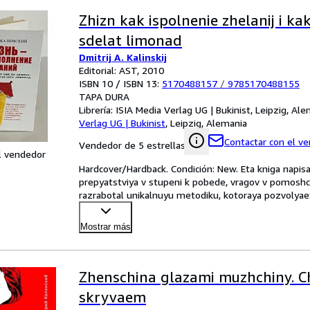
Zhizn kak ispolnenie zhelanij i ka
sdelat limonad
Dmitrij A. Kalinskij
Editorial: AST, 2010
ISBN 10 / ISBN 13:
5170488157
/
9785170488155
TAPA DURA
Librería:
ISIA Media Verlag UG | Bukinist, Leipzig, Al
Verlag UG | Bukinist
,
Leipzig, Alemania
Contactar con el v
Vendedor de 5 estrellas
l vendedor
Hardcover/Hardback. Condición: New. Eta kniga napis
prepyatstviya v stupeni k pobede, vragov v pomoshchn
razrabotal unikalnuyu metodiku, kotoraya pozvolyaet
seme
…
Mostrar más
Zhenschina glazami muzhchiny. C
skryvaem