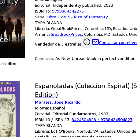
Editorial: Independently published, 2023
ISBN 13:
9798864342275
Serie:
Libro 1 de 3 - Rize of Humanity
TAPA BLANDA
Librería:
GreatBookPrices, Columbia, MD, Estados Uni
America
GreatBookPrices
,
Columbia, MD, Estados Uni
Contactar con el v
Vendedor de 5 estrellas
Condición: As New. Unread book in perfect condition.
el editor
Espanoladas (Coleccion Espiral) (
Edition)
Morales, Jose Ricardo
Idioma: Español
Editorial: Editorial Fundamentos, 1987
ISBN 10 / ISBN 13:
8424504828
/
9788424504823
TAPA BLANDA
Librería:
Lot O'Books, Norfolk, VA, Estados Unidos d
Norfolk, VA, Estados Unidos de America