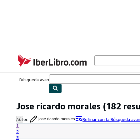
Pasar al contenido principal
IberLibro.com
Búsqueda avanzada
Colecciones
Libros antiguos
Arte y colecc
Jose ricardo morales
(182 resu
Autor
:
Refinar con la Búsqueda ava
jose ricardo morales
1
2
3