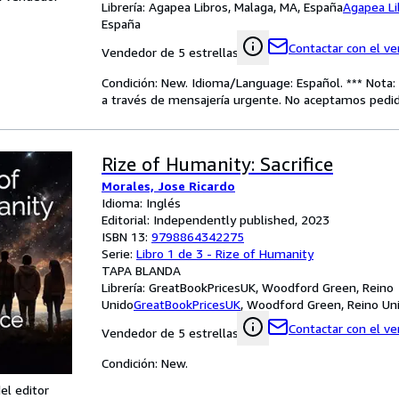
Librería:
Agapea Libros, Malaga, MA, España
Agapea Li
España
Contactar con el v
Vendedor de 5 estrellas
Condición: New. Idioma/Language: Español. *** Nota: 
a través de mensajería urgente. No aceptamos pedido
Rize of Humanity: Sacrifice
Morales, Jose Ricardo
Idioma: Inglés
Editorial: Independently published, 2023
ISBN 13:
9798864342275
Serie:
Libro 1 de 3 - Rize of Humanity
TAPA BLANDA
Librería:
GreatBookPricesUK, Woodford Green, Reino
Unido
GreatBookPricesUK
,
Woodford Green, Reino Un
Contactar con el v
Vendedor de 5 estrellas
Condición: New.
el editor