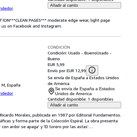
Añadir al carrito
endedor
ITION***CLEAN PAGES*** moderate edge wear, light page
ow us on Facebook and Instagram.
CONDICIÓN
Condición: Usado - Bueno
Usado -
Bueno
EUR 5,99
Envío por EUR 12,99
Se envía de España a Estados Unidos
de America
, M, España
Se envía de España a Estados
endedor
Unidos de America
Cantidad disponible:
1 disponibles
Añadir al carrito
Ricardo Morales, publicada en 1987 por Editorial Fundamentos. 
áficas y forma parte de la Colección Espiral. La obra presenta 
on ardor se apaga' y 'El torero por las astas'
…