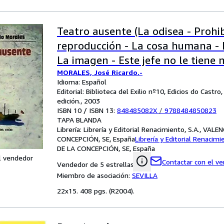
Teatro ausente (La odisea - Prohi
reproducción - La cosa humana - E
La imagen - Este jefe no le tiene 
MORALES, José Ricardo.-
con ardor se paga - Colón a toda c
Idioma: Español
prólogo y notas de Claudia Orteg
Editorial: Biblioteca del Exilio nº10, Edicios do Castro
edición., 2003
ISBN 10 / ISBN 13:
848485082X
/
9788484850823
TAPA BLANDA
Librería:
Librería y Editorial Renacimiento, S.A., VALE
CONCEPCIÓN, SE, España
Librería y Editorial Renacimi
DE LA CONCEPCIÓN, SE, España
l vendedor
Contactar con el v
Vendedor de 5 estrellas
Miembro de asociación:
SEVILLA
22x15. 408 pgs. (R2004).