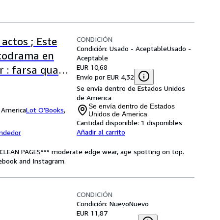
CONDICIÓN
actos ; Este
Condición: Usado - Aceptable
Usado -
sicodrama en
Aceptable
EUR 10,68
r : farsa quasi
Envío por EUR 4,32
anish Edition)
Se envía dentro de Estados Unidos
de America
Se envía dentro de Estados
e America
Lot O'Books
,
Unidos de America
Cantidad disponible:
1 disponibles
Añadir al carrito
endedor
CLEAN PAGES*** moderate edge wear, age spotting on top.
cebook and Instagram.
CONDICIÓN
Condición: Nuevo
Nuevo
EUR 11,87