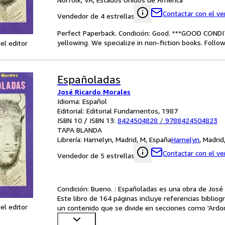
Contactar con el v
Vendedor de 4 estrellas
Perfect Paperback. Condición: Good. ***GOOD COND
yellowing. We specialize in non-fiction books. Foll
el editor
Españoladas
José Ricardo Morales
Idioma: Español
Editorial: Editorial Fundamentos, 1987
ISBN 10 / ISBN 13:
8424504828
/
9788424504823
TAPA BLANDA
Librería:
Hamelyn, Madrid, M, España
Hamelyn
,
Madrid
Contactar con el v
Vendedor de 5 estrellas
Condición: Bueno. : Españoladas es una obra de José 
Este libro de 164 páginas incluye referencias bibliogr
el editor
un contenido que se divide en secciones como 'Ardor c