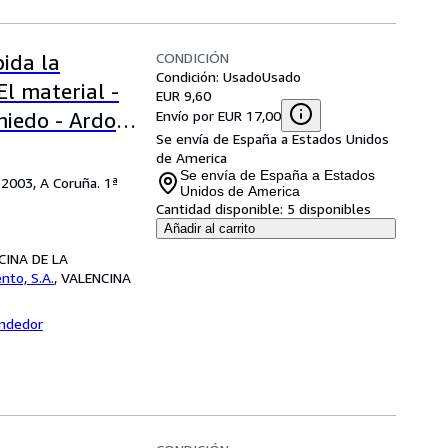
CONDICIÓN
bida la
Condición: Usado
Usado
l material -
EUR 9,60
Envío por EUR 17,00
miedo - Ardor
Se envía de España a Estados Unidos
osta) Edición,
de America
o Sanmartín.
Se envía de España a Estados
, 2003, A Coruña. 1ª
Unidos de America
Cantidad disponible:
5 disponibles
Añadir al carrito
NCINA DE LA
ento, S.A.
,
VALENCINA
endedor