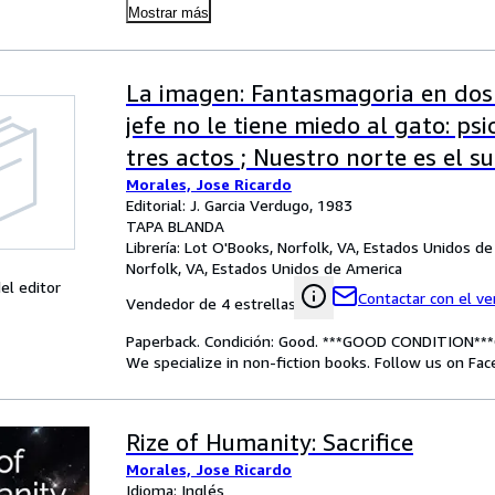
Mostrar más
La imagen: Fantasmagoria en dos 
jefe no le tiene miedo al gato: p
tres actos ; Nuestro norte es el su
Morales, Jose Ricardo
una . Avispa. Coleccion Teatro) (Sp
Editorial: J. Garcia Verdugo, 1983
TAPA BLANDA
Librería:
Lot O'Books, Norfolk, VA, Estados Unidos d
Norfolk, VA, Estados Unidos de America
el editor
Contactar con el v
Vendedor de 4 estrellas
Paperback. Condición: Good. ***GOOD CONDITION***
We specialize in non-fiction books. Follow us on Fa
Rize of Humanity: Sacrifice
Morales, Jose Ricardo
Idioma: Inglés