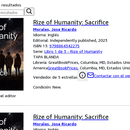
s resultados
Rize of Humanity: Sacrifice
Morales, Jose Ricardo
Idioma: Inglés
Editorial: Independently published, 2023
ISBN 13:
9798864342275
Serie:
Libro 1 de 3 - Rize of Humanity
TAPA BLANDA
Librería:
GreatBookPrices, Columbia, MD, Estados Uni
America
GreatBookPrices
,
Columbia, MD, Estados Uni
Contactar con el v
Vendedor de 5 estrellas
Condición: New.
el editor
Rize of Humanity: Sacrifice
Morales, Jose Ricardo
Idioma: Inglés