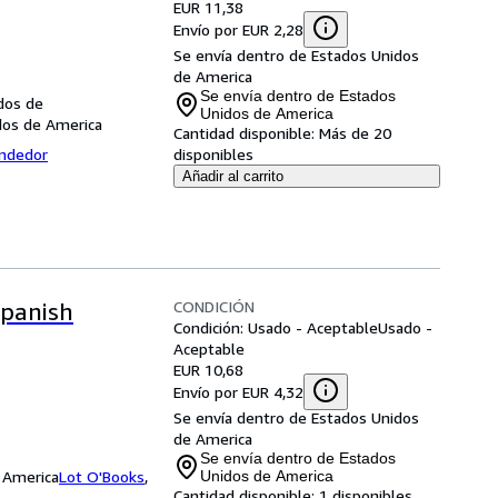
EUR 11,38
Envío por EUR 2,28
Se envía dentro de Estados Unidos
de America
Se envía dentro de Estados
dos de
Unidos de America
dos de America
Cantidad disponible:
Más de 20
endedor
disponibles
Añadir al carrito
CONDICIÓN
Spanish
Condición: Usado - Aceptable
Usado -
Aceptable
EUR 10,68
Envío por EUR 4,32
Se envía dentro de Estados Unidos
de America
Se envía dentro de Estados
e America
Lot O'Books
,
Unidos de America
Cantidad disponible:
1 disponibles