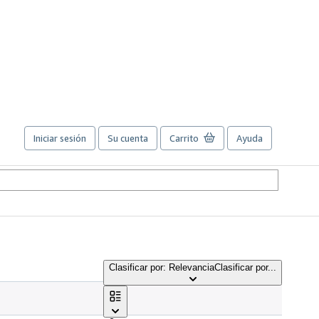
Iniciar sesión
Su cuenta
Carrito
Ayuda
Clasificar por: Relevancia
Clasificar por...