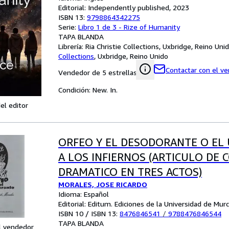
Editorial: Independently published, 2023
ISBN 13:
9798864342275
Serie:
Libro 1 de 3 - Rize of Humanity
TAPA BLANDA
Librería:
Ria Christie Collections, Uxbridge, Reino Uni
Collections
,
Uxbridge, Reino Unido
Contactar con el v
Vendedor de 5 estrellas
Condición: New. In.
el editor
ORFEO Y EL DESODORANTE O EL 
A LOS INFIERNOS (ARTICULO DE
DRAMATICO EN TRES ACTOS)
MORALES, JOSE RICARDO
Idioma: Español
Editorial: Editum. Ediciones de la Universidad de Murc
ISBN 10 / ISBN 13:
8476846541
/
9788476846544
TAPA BLANDA
l vendedor