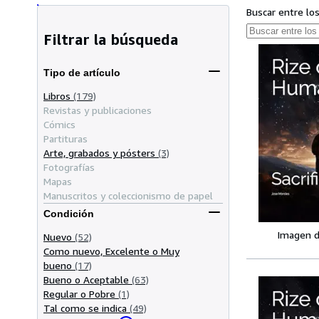
Buscar entre lo
Filtrar la búsqueda
Tipo de artículo
Libros
(179)
Revistas y publicaciones
Cómics
Partituras
Arte, grabados y pósters
(3)
Fotografías
Mapas
Manuscritos y coleccionismo de papel
Condición
Imagen d
Nuevo
(52)
Como nuevo, Excelente o Muy
bueno
(17)
Bueno o Aceptable
(63)
Regular o Pobre
(1)
Tal como se indica
(49)