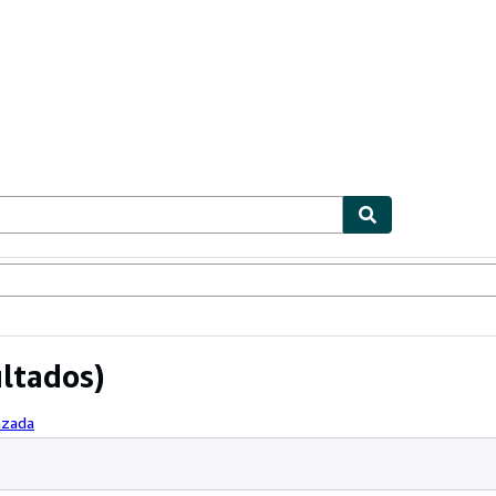
ionismo
Vendedores
Comenzar a vender
ltados)
nzada