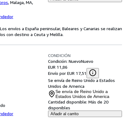
bros
,
Malaga, MA,
endedor
Los envíos a España peninsular, Baleares y Canarias se realizan
s con destino a Ceuta y Melilla.
CONDICIÓN
Condición: Nuevo
Nuevo
EUR 11,86
Envío por EUR 17,51
Se envía de Reino Unido a Estados
Unidos de America
Se envía de Reino Unido a
Estados Unidos de America
Cantidad disponible:
Más de 20
ido
disponibles
endedor
Añadir al carrito