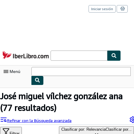
Iniciar sesión
Pasar al contenido principal
IberLibro.com
Menú
Mi cuenta
José miguel vílchez gonzález ana
Consultar mis pedidos
(77 resultados)
Cerrar sesión
Refinar con la Búsqueda avanzada
Búsqueda avanzada
Clasificar por: Relevancia
Clasificar por...
Filtrar