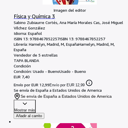
Imagen del editor
Física y Química 3
Sabino Zubiaurre Cortés, Ana María Morales Cas, José Miguel
Vílchez González
Idioma: Español
ISBN 13:
9788467852257
ISBN 13: 9788467852257
Librería:
Hamelyn, Madrid, M, España
Hamelyn
,
Madrid, M,
España
Vendedor de 5 estrellas
TAPA BLANDA
Condición
Condición: Usado - Bueno
Usado - Bueno
EUR 7,40
Envío por EUR 12,99
Envío por EUR 12,99
Se envía de España a Estados Unidos de America
Se envía de España a Estados Unidos de America
Mostrar más
Añadir al carrito