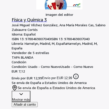
Imagen del editor
Física y Química 3
José Miguel Vílchez González, Ana María Morales Cas, Sabino
Zubiaurre Cortés
Idioma: Español
ISBN 13:
9788469807040
ISBN 13: 9788469807040
Librería:
Hamelyn, Madrid, M, España
Hamelyn
,
Madrid, M,
España
Vendedor de 5 estrellas
TAPA BLANDA
Condición
Condición: Usado - Como Nuevo
Usado - Como Nuevo
EUR 7,12
Envío por EUR 12,99
Envío por EUR 12,99
Se envía de España a Estados Unidos de America
Se envía de España a Estados Unidos de America
Mostrar más
Añadir al carrito