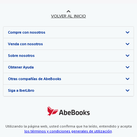
VOLVER AL INICIO
Compre con nosotros
Búsqueda avanzada
Venda con nosotros
Colecciones
Comenzar a vender
Sobre nosotros
Mi cuenta
Únase a nuestro programa de afiliados
Sobre IberLibro
Obtener Ayuda
Mis pedidos
Recomiende un vendedor
Medios
Preguntas frecuentes y guías
Otras compañías de AbeBooks
Ver carrito
Empleo
Atención al Cliente
AbeBooks.com
Siga a IberLibro
Política de Privacidad
AbeBooks.co.uk
Preferencias de cookies
AbeBooks.de
Aviso de cookies
AbeBooks.fr
Utilizando la página web, usted confirma que ha leído, entendido y acepta
los términos y condiciones generales de utilización
.
Accesibilidad
AbeBooks.it