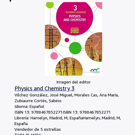
Imagen del editor
Physics and Chemistry 3
Vílchez González, José Miguel, Morales Cas, Ana María,
Zubiaurre Cortés, Sabino
Idioma: Español
ISBN 13:
9788467852271
ISBN 13: 9788467852271
Librería:
Hamelyn, Madrid, M, España
Hamelyn
,
Madrid, M,
España
Vendedor de 5 estrellas
TAPA BLANDA