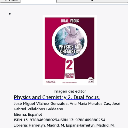
Colecciones
Libros antiguos
Arte y coleccionismo
Vendedores
Comenzar a vender
Ayuda
CERRAR
Imagen del editor
Physics and Chemistry 2. Dual focus.
José Miguel Vílchez González, Ana María Morales Cas, José
Gabriel Villalobos Galdeano
Idioma: Español
ISBN 13:
9788469880234
ISBN 13: 9788469880234
Librería:
Hamelyn, Madrid, M, España
Hamelyn
,
Madrid, M,