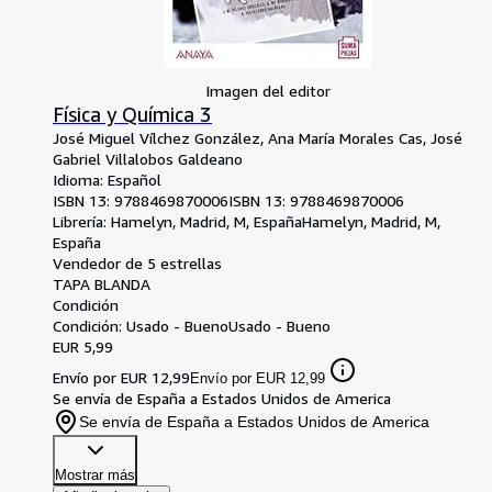
Imagen del editor
Física y Química 3
José Miguel Vílchez González, Ana María Morales Cas, José
Gabriel Villalobos Galdeano
Idioma: Español
ISBN 13:
9788469870006
ISBN 13: 9788469870006
Librería:
Hamelyn, Madrid, M, España
Hamelyn
,
Madrid, M,
España
Vendedor de 5 estrellas
TAPA BLANDA
Condición
Condición: Usado - Bueno
Usado - Bueno
EUR 5,99
Envío por EUR 12,99
Envío por EUR 12,99
Se envía de España a Estados Unidos de America
Se envía de España a Estados Unidos de America
Mostrar más