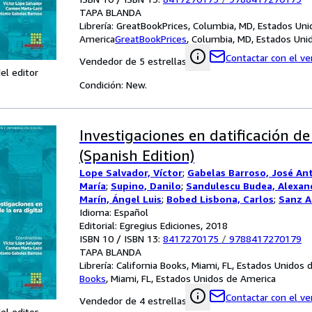
TAPA BLANDA
Librería:
GreatBookPrices, Columbia, MD, Estados Uni
America
GreatBookPrices
,
Columbia, MD, Estados Uni
Contactar con el v
Vendedor de 5 estrellas
el editor
Condición: New.
Investigaciones en datificación de 
(Spanish Edition)
Lope Salvador, Víctor
;
Gabelas Barroso, José An
María
;
Supino, Danilo
;
Sandulescu Budea, Alexan
Marín, Ángel Luis
;
Bobed Lisbona, Carlos
;
Sanz A
Paredes, Carlos
Idioma: Español
;
Hervás Moreno, Mª Inmaculada
Editorial: Egregius Ediciones, 2018
ISBN 10 / ISBN 13:
8417270175
/
9788417270179
TAPA BLANDA
Librería:
California Books, Miami, FL, Estados Unidos
Books
,
Miami, FL, Estados Unidos de America
Contactar con el v
Vendedor de 4 estrellas
el editor