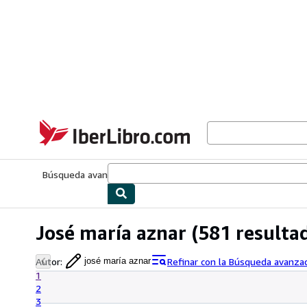
Pasar al contenido principal
IberLibro.com
Búsqueda avanzada
Colecciones
Libros antiguos
Arte y colecc
José maría aznar
(581 resulta
Autor
:
Refinar con la Búsqueda avanza
josé maría aznar
1
2
3