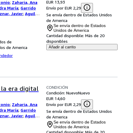
EUR 13,93
tonio
;
Zaharia, Ana
Envío por EUR 2,29
dra María
;
Garrido
znar, Javier
;
Aguilar
Se envía dentro de Estados Unidos
de America
Se envía dentro de Estados
Unidos de America
Cantidad disponible:
Más de 20
disponibles
dos de
dos de America
Añadir al carrito
endedor
CONDICIÓN
la era digital
Condición: Nuevo
Nuevo
EUR 14,60
Envío por EUR 2,29
tonio
;
Zaharia, Ana
dra María
;
Garrido
Se envía dentro de Estados Unidos
znar, Javier
;
Aguilar
de America
Se envía dentro de Estados
Unidos de America
Cantidad disponible:
Más de 20