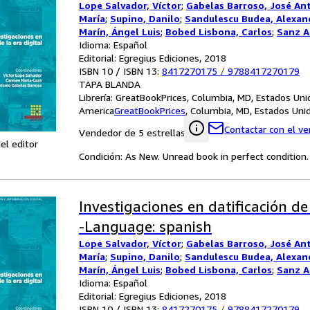
Lope Salvador, Víctor
;
Gabelas Barroso, José An
María
;
Supino, Danilo
;
Sandulescu Budea, Alexan
Marín, Ángel Luis
;
Bobed Lisbona, Carlos
;
Sanz A
Paredes, Carlos
Idioma: Español
;
Hervás Moreno, Mª Inmaculada
Editorial: Egregius Ediciones, 2018
ISBN 10 / ISBN 13:
8417270175
/
9788417270179
TAPA BLANDA
Librería:
GreatBookPrices, Columbia, MD, Estados Uni
America
GreatBookPrices
,
Columbia, MD, Estados Uni
Contactar con el v
Vendedor de 5 estrellas
el editor
Condición: As New. Unread book in perfect condition.
Investigaciones en datificación de 
-Language: spanish
Lope Salvador, Víctor
;
Gabelas Barroso, José An
María
;
Supino, Danilo
;
Sandulescu Budea, Alexan
Marín, Ángel Luis
;
Bobed Lisbona, Carlos
;
Sanz A
Paredes, Carlos
Idioma: Español
;
Hervás Moreno, Mª Inmaculada
Editorial: Egregius Ediciones, 2018
ISBN 10 / ISBN 13:
8417270175
/
9788417270179