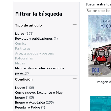
Buscar entre lo
Filtrar la búsqueda
Tipo de artículo
Libros
(578)
Revistas y publicaciones
(1)
Cómics
Partituras
Arte, grabados y pósters
Fotografías
Mapas
Manuscritos y coleccionismo de
papel
(2)
Condición
Imagen d
Nuevo
(106)
Como nuevo, Excelente o Muy
bueno
(105)
Bueno o Aceptable
(235)
Regular o Pobre
(1)