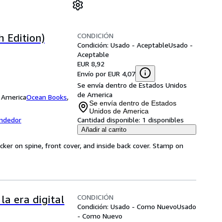
CONDICIÓN
h Edition)
Condición: Usado - Aceptable
Usado -
Aceptable
EUR 8,92
Envío por EUR 4,07
Se envía dentro de Estados Unidos
de America
 America
Ocean Books
,
Se envía dentro de Estados
Unidos de America
endedor
Cantidad disponible:
1 disponibles
Añadir al carrito
cker on spine, front cover, and inside back cover. Stamp on
CONDICIÓN
la era digital
Condición: Usado - Como Nuevo
Usado
- Como Nuevo