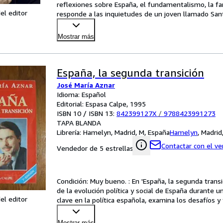
reflexiones sobre España, el fundamentalismo, la fami
el editor
responde a las inquietudes de un joven llamado Sant
Mostrar más
España, la segunda transición
José María Aznar
Idioma: Español
Editorial: Espasa Calpe, 1995
ISBN 10 / ISBN 13:
842399127X
/
9788423991273
TAPA BLANDA
Librería:
Hamelyn, Madrid, M, España
Hamelyn
,
Madrid
Contactar con el v
Vendedor de 5 estrellas
Condición: Muy bueno. : En 'España, la segunda transic
de la evolución política y social de España durante un
el editor
clave en la política española, examina los desafíos 
Mostrar más