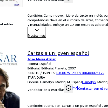
Condición: Como nuevo. : Libro de texto en inglés para
competencias clave en el currículo de artes, fomentan
el editor
y manualidades. Incluye un CD con recursos adiciona
Mostrar más
Cartas a un joven español
José María Aznar
Idioma: Español
Editorial: Editorial Planeta, 2007
ISBN 10 / ISBN 13:
8408075179
/
9788408075172
TAPA DURA
Librería:
Hamelyn, Madrid, M, España
Hamelyn
,
Madrid
Contactar con el v
Vendedor de 5 estrellas
Condición: Bueno. : En 'Cartas a un joven español', J