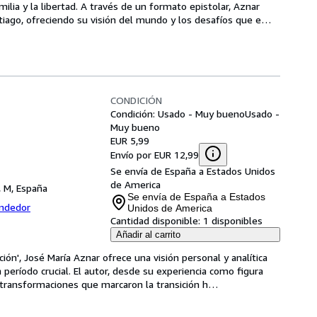
lia y la libertad. A través de un formato epistolar, Aznar 
iago, ofreciendo su visión del mundo y los desafíos que e
…
CONDICIÓN
Condición: Usado - Muy bueno
Usado -
Muy bueno
EUR 5,99
Envío por EUR 12,99
Se envía de España a Estados Unidos
de America
, M, España
Se envía de España a Estados
endedor
Unidos de America
Cantidad disponible:
1 disponibles
Añadir al carrito
ión', José María Aznar ofrece una visión personal y analítica 
 período crucial. El autor, desde su experiencia como figura 
y transformaciones que marcaron la transición h
…