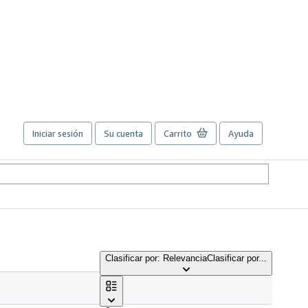
Iniciar sesión
Su cuenta
Carrito
Ayuda
Clasificar por: Relevancia
Clasificar por...