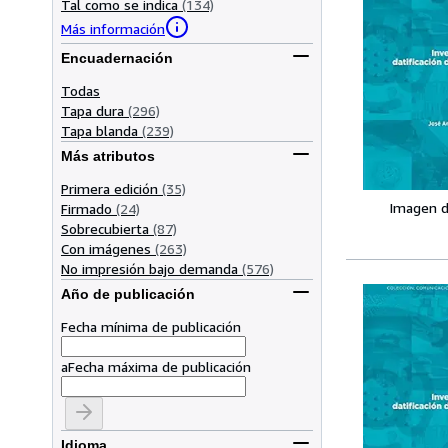
Tal como se indica
(134)
Más información
Encuadernación
Todas
Tapa dura
(296)
Tapa blanda
(239)
Más atributos
Primera edición
(35)
Imagen d
Firmado
(24)
Sobrecubierta
(87)
Con imágenes
(263)
No impresión bajo demanda
(576)
Año de publicación
Fecha mínima de publicación
a
Fecha máxima de publicación
Idioma