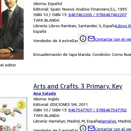
Idioma: Español
Editorial: Spain: Noesis Analisis Financiero,S.L, 1995
ISBN 10 / ISBN 13:
8487462200
/
9788487462207
TAPA BLANDA
Librería:
Libros Ramban, Santander, S, España
Libros 
España
Contactar con el v
Vendedor de 4 estrellas
Encuadernación de tapa blanda. Condición: Como Nue
el editor
Arts and Crafts. 3 Primary. Key
Ana Salado
Idioma: Inglés
Editorial: EDICIONES SM, 2011
ISBN 10 / ISBN 13:
8467547707
/
9788467547702
TAPA BLANDA
Librería:
Hamelyn, Madrid, M, España
Hamelyn
,
Madrid
Contactar con el v
Vendedor de 5 estrellas