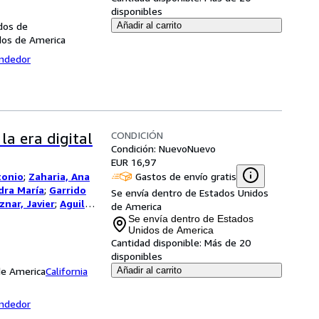
disponibles
dos de
Añadir al carrito
dos de America
endedor
CONDICIÓN
la era digital
Condición: Nuevo
Nuevo
EUR 16,97
Gastos de envío gratis
tonio
;
Zaharia, Ana
dra María
;
Garrido
Se envía dentro de Estados Unidos
znar, Javier
;
Aguilar
de America
Se envía dentro de Estados
Unidos de America
Cantidad disponible:
Más de 20
disponibles
 de America
California
Añadir al carrito
endedor