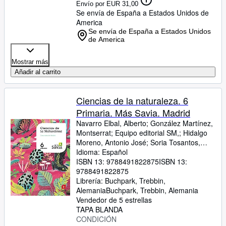
Envío por EUR 31,00
Se envía de España a Estados Unidos de
America
Se envía de España a Estados Unidos
de America
Mostrar más
Añadir al carrito
Ciencias de la naturaleza. 6
Primaria. Más Savia. Madrid
Navarro Elbal, Alberto
;
González Martínez,
Montserrat
;
Equipo editorial SM,
;
Hidalgo
Moreno, Antonio José
;
Soria Tosantos,
Alicia
Idioma: Español
;
Peña Pérez, Alberto
;
Mesegar
Domingo, Manuel
ISBN 13:
9788491822875
;
Pueyo Lobera, Isabel
ISBN 13:
;
F
9788491822875
Librería:
Buchpark, Trebbin,
Alemania
Buchpark
,
Trebbin, Alemania
Vendedor de 5 estrellas
TAPA BLANDA
CONDICIÓN