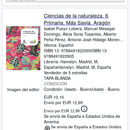
Ciencias de la naturaleza. 6
Primaria. Más Savia. Aragón
Isabel Pueyo Lobera, Manuel Mesegar
Domingo, Alicia Soria Tosantos, Alberto
Peña Pérez, Antonio José Hidalgo Moreno,
Equipo editorial SM, Alberto Navarro Elbal,
Idioma: Español
Montserrat González Martínez
ISBN 13:
9788491822905
ISBN 13:
9788491822905
Librería:
Hamelyn, Madrid, M,
España
Hamelyn
,
Madrid, M, España
Vendedor de 5 estrellas
TAPA BLANDA
CONDICIÓN
Condición: Usado - Bueno
Usado - Bueno
Imagen del editor
EUR 10,16
Envío por EUR 12,99
Envío por EUR 12,99
Se envía de España a Estados Unidos de
America
Se envía de España a Estados Unidos