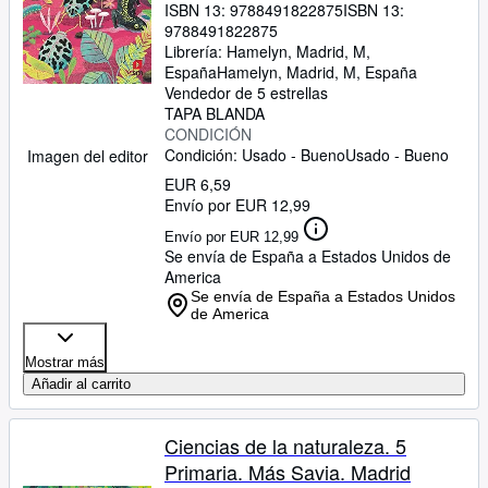
Mesegar Domingo, Isabel Pueyo Lobera,
ISBN 13:
9788491822875
ISBN 13:
Nicolás Fernández Prímola
9788491822875
Librería:
Hamelyn, Madrid, M,
España
Hamelyn
,
Madrid, M, España
Vendedor de 5 estrellas
TAPA BLANDA
CONDICIÓN
Condición: Usado - Bueno
Usado - Bueno
Imagen del editor
EUR 6,59
Envío por EUR 12,99
Envío por EUR 12,99
Se envía de España a Estados Unidos de
America
Se envía de España a Estados Unidos
de America
Mostrar más
Añadir al carrito
Ciencias de la naturaleza. 5
Primaria. Más Savia. Madrid