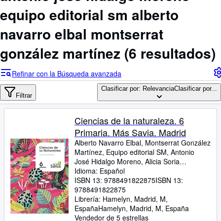
Colecciones
equipo editorial sm alberto
Libros antiguos
navarro elbal montserrat
Arte y coleccionismo
gonzález martínez
(6 resultados)
Vendedores
Comenzar a vender
Refinar con la Búsqueda avanzada
Ayuda
Clasificar por: Relevancia
Clasificar por...
Filtrar
CERRAR
Ciencias de la naturaleza. 6
Primaria. Más Savia. Madrid
Alberto Navarro Elbal, Montserrat González
Martínez, Equipo editorial SM, Antonio
José Hidalgo Moreno, Alicia Soria
Tosantos, Alberto Peña Pérez, Manuel
Idioma: Español
Mesegar Domingo, Isabel Pueyo Lobera,
ISBN 13:
9788491822875
ISBN 13:
Nicolás Fernández Prímola
9788491822875
Librería:
Hamelyn, Madrid, M,
España
Hamelyn
,
Madrid, M, España
Vendedor de 5 estrellas