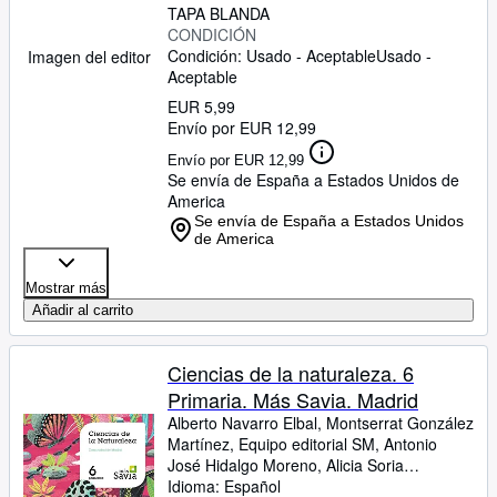
TAPA BLANDA
CONDICIÓN
Condición: Usado - Aceptable
Usado -
Imagen del editor
Aceptable
EUR 5,99
Envío por EUR 12,99
Envío por EUR 12,99
Se envía de España a Estados Unidos de
America
Se envía de España a Estados Unidos
de America
Mostrar más
Añadir al carrito
Ciencias de la naturaleza. 6
Primaria. Más Savia. Madrid
Alberto Navarro Elbal, Montserrat González
Martínez, Equipo editorial SM, Antonio
José Hidalgo Moreno, Alicia Soria
Tosantos, Alberto Peña Pérez, Manuel
Idioma: Español