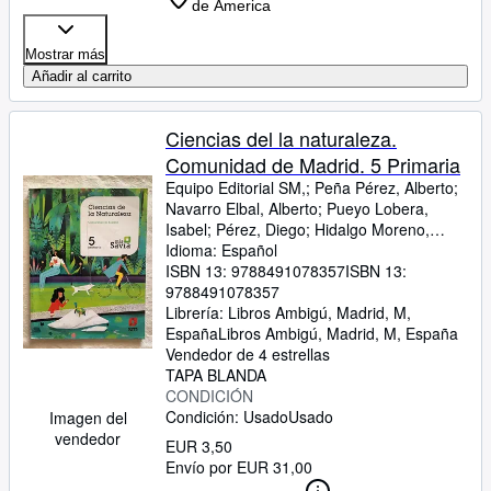
de America
Mostrar más
Añadir al carrito
Ciencias del la naturaleza.
Comunidad de Madrid. 5 Primaria
Equipo Editorial SM,
;
Peña Pérez, Alberto
;
Navarro Elbal, Alberto
;
Pueyo Lobera,
Isabel
;
Pérez, Diego
;
Hidalgo Moreno,
Antonio José
Idioma: Español
;
González Martínez,
Montserrat
ISBN 13:
9788491078357
;
Soria Tosantos, Alicia
ISBN 13:
;
Mesegar Domingo, Manuel
9788491078357
Librería:
Libros Ambigú, Madrid, M,
España
Libros Ambigú
,
Madrid, M, España
Vendedor de 4 estrellas
TAPA BLANDA
CONDICIÓN
Condición: Usado
Usado
Imagen del
vendedor
EUR 3,50
Envío por EUR 31,00