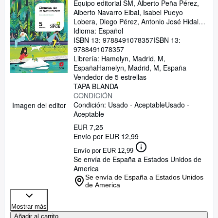
Equipo editorial SM, Alberto Peña Pérez,
Alberto Navarro Elbal, Isabel Pueyo
Lobera, Diego Pérez, Antonio José Hidalgo
Moreno, Montserrat González Martínez,
Idioma: Español
Alicia Soria Tosantos, Manuel Mesegar
ISBN 13:
9788491078357
ISBN 13:
Domingo
9788491078357
Librería:
Hamelyn, Madrid, M,
España
Hamelyn
,
Madrid, M, España
Vendedor de 5 estrellas
TAPA BLANDA
CONDICIÓN
Condición: Usado - Aceptable
Usado -
Imagen del editor
Aceptable
EUR 7,25
Envío por EUR 12,99
Envío por EUR 12,99
Se envía de España a Estados Unidos de
America
Se envía de España a Estados Unidos
de America
Mostrar más
Añadir al carrito