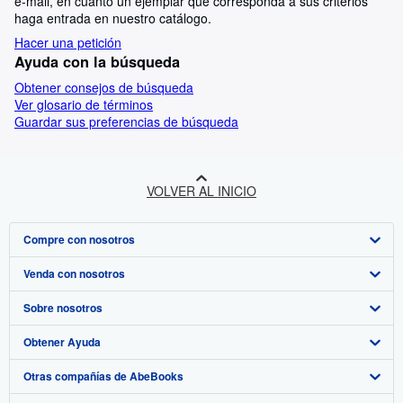
e-mail, en cuanto un ejemplar que corresponda a sus criterios
haga entrada en nuestro catálogo.
Hacer una petición
Ayuda con la búsqueda
Obtener consejos de búsqueda
Ver glosario de términos
Guardar sus preferencias de búsqueda
VOLVER AL INICIO
Compre con nosotros
Venda con nosotros
Búsqueda avanzada
Sobre nosotros
Colecciones
Comenzar a vender
Obtener Ayuda
Mi cuenta
Únase a nuestro programa de afiliados
Sobre IberLibro
Otras compañías de AbeBooks
Mis pedidos
Recomiende un vendedor
Medios
Preguntas frecuentes y guías