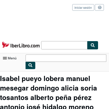
Iniciar sesión
Pasar al contenido principal
IberLibro.com
Menú
Mi cuenta
Isabel pueyo lobera manuel
Consultar mis pedidos
mesegar domingo alicia soria
Cerrar sesión
tosantos alberto peña pérez
Búsqueda avanzada
antonio josé hidalgo moreno