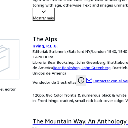
toning with age, otherwise Text and images unmarked
Mostrar más
The Alps
Irving, R.L.G.
Editorial: Scribner's/Batsford NY/London 1940, 1940
TAPA DURA
Librería:
Bear Bookshop, John Greenberg, Brattleboro
de America
Bear Bookshop, John Greenberg
,
Brattleb
Unidos de America
Contactar con el v
Vendedor de 5 estrellas
el editor
120pp. 8vo Color frontis & numerous black & white 
in. Front hinge cracked, small nick back cover edge: 
The Mountain Way. An Anthology 