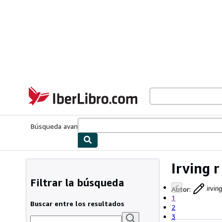
Pasar al contenido principal
IberLibro.com
Búsqueda avanzada
Colecciones
Libros antiguos
Arte y colecc
Irving r 
Filtrar la búsqueda
Autor
:
irving
1
Buscar entre los resultados
2
3