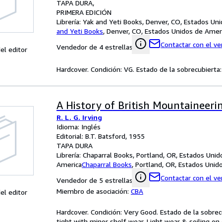
TAPA DURA
PRIMERA EDICIÓN
Librería:
Yak and Yeti Books, Denver, CO, Estados Un
and Yeti Books
,
Denver, CO, Estados Unidos de Amer
Contactar con el v
Vendedor de 4 estrellas
el editor
Hardcover. Condición: VG. Estado de la sobrecubierta: V
A History of British Mountaineeri
R. L. G. Irving
Idioma: Inglés
Editorial: B.T. Batsford, 1955
TAPA DURA
Librería:
Chaparral Books, Portland, OR, Estados Unid
America
Chaparral Books
,
Portland, OR, Estados Unid
Contactar con el v
Vendedor de 5 estrellas
Miembro de asociación:
CBA
el editor
Hardcover. Condición: Very Good. Estado de la sobrecub
tight with minor shelf wear. Light wear & soiling on e