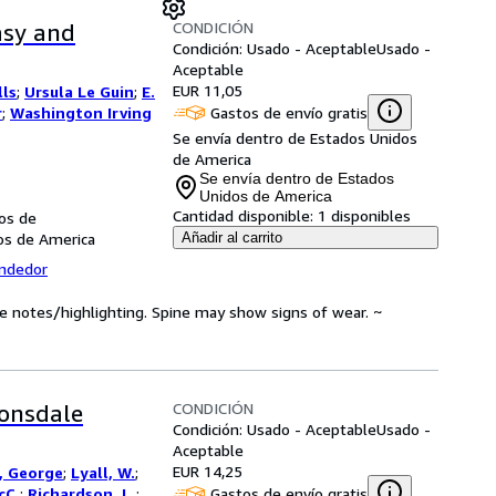
CONDICIÓN
asy and
Condición: Usado - Aceptable
Usado -
Aceptable
EUR 11,05
lls
;
Ursula Le Guin
;
E.
Gastos de envío gratis
r
;
Washington Irving
Se envía dentro de Estados Unidos
de America
Se envía dentro de Estados
Unidos de America
Cantidad disponible:
1 disponibles
dos de
dos de America
Añadir al carrito
endedor
ve notes/highlighting. Spine may show signs of wear. ~
CONDICIÓN
Lonsdale
Condición: Usado - Aceptable
Usado -
Aceptable
EUR 14,25
, George
;
Lyall, W.
;
Gastos de envío gratis
cC.
;
Richardson, L.
;