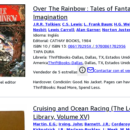
Over The Rainbow : Tales of Fant
Imagination
J.R.R. Tolkien
;
C.S. Lewis
;
L. Frank Baum
;
H.G. We
Nesbit
;
Lewis Carroll
;
Alan Garner
;
Norton Juste
Idioma: Inglés
Editorial: CATHAY BOOKS, 1984
ISBN 10 / ISBN 13:
086178295X
/
9780861782956
TAPA DURA
Librería:
ThriftBooks-Dallas, Dallas, TX, Estados Uni
America
ThriftBooks-Dallas
,
Dallas, TX, Estados Uni
Contactar con el v
Vendedor de 5 estrellas
Hardcover. Condición: Good. No Jacket. Pages can ha
el editor
ThriftBooks: Read More, Spend Less.
Cruising and Ocean Racing (The 
Library, Volume XV)
Martin, E.G.
;
Irving, John
;
Barnett, J.R.
;
Corderoy
Kirkpatrick, J.B.
;
Maclean-Buckley, J.
;
Meek, W. M