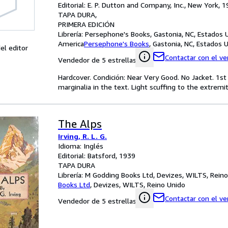
Editorial: E. P. Dutton and Company, Inc., New York, 
TAPA DURA
PRIMERA EDICIÓN
Librería:
Persephone's Books, Gastonia, NC, Estados 
America
Persephone's Books
,
Gastonia, NC, Estados 
el editor
Contactar con el v
Vendedor de 5 estrellas
Hardcover. Condición: Near Very Good. No Jacket. 1st 
marginalia in the text. Light scuffing to the extremi
The Alps
Irving, R. L. G.
Idioma: Inglés
Editorial: Batsford, 1939
TAPA DURA
Librería:
M Godding Books Ltd, Devizes, WILTS, Reino
Books Ltd
,
Devizes, WILTS, Reino Unido
Contactar con el v
Vendedor de 5 estrellas