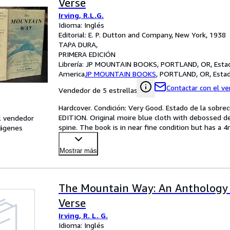
Verse
Irving, R.L.G.
Idioma: Inglés
Editorial: E. P. Dutton and Company, New York, 1938
TAPA DURA
PRIMERA EDICIÓN
Librería:
JP MOUNTAIN BOOKS, PORTLAND, OR, Estad
America
JP MOUNTAIN BOOKS
,
PORTLAND, OR, Estad
Contactar con el v
Vendedor de 5 estrellas
Hardcover. Condición: Very Good. Estado de la sobre
EDITION. Original moire blue cloth with debossed deco
l vendedor
spine. The book is in near fine condition but has a
ágenes
Mostrar más
The Mountain Way: An Anthology 
Verse
Irving, R. L. G.
Idioma: Inglés