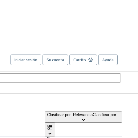
Iniciar sesión
Su cuenta
Carrito
Ayuda
Clasificar por: Relevancia
Clasificar por...