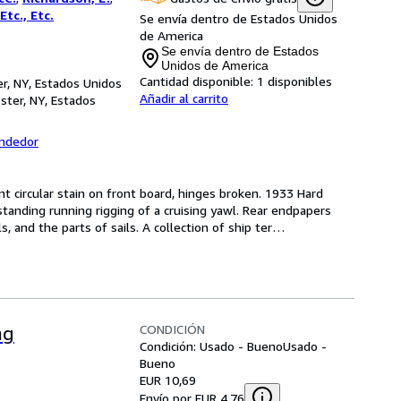
Etc., Etc.
Se envía dentro de Estados Unidos
de America
Se envía dentro de Estados
Unidos de America
Cantidad disponible:
1 disponibles
r, NY, Estados Unidos
Añadir al carrito
ter, NY, Estados
endedor
nt circular stain on front board, hinges broken. 1933 Hard 
tanding running rigging of a cruising yawl. Rear endpapers 
s, and the parts of sails. A collection of ship ter
…
CONDICIÓN
ng
Condición: Usado - Bueno
Usado -
Bueno
EUR 10,69
Envío por EUR 4,76