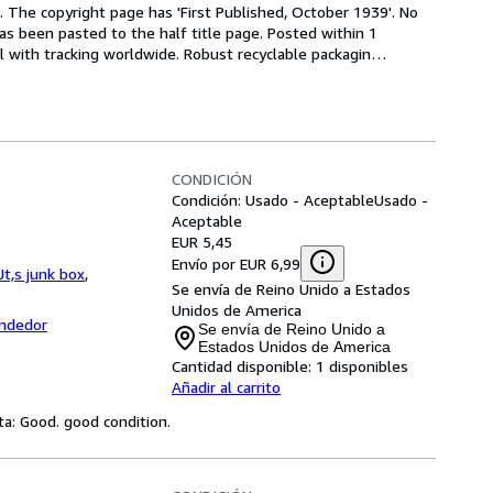
n. The copyright page has 'First Published, October 1939'. No 
has been pasted to the half title page. Posted within 1 
il with tracking worldwide. Robust recyclable packagin
…
CONDICIÓN
Condición: Usado - Aceptable
Usado -
Aceptable
EUR 5,45
Envío por EUR 6,99
Jt,s junk box
,
Se envía de Reino Unido a Estados
Unidos de America
endedor
Se envía de Reino Unido a
Estados Unidos de America
Cantidad disponible:
1 disponibles
Añadir al carrito
ta: Good. good condition.