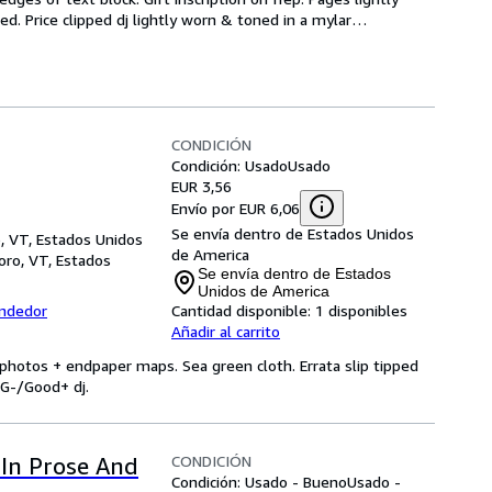
. Price clipped dj lightly worn & toned in a mylar
…
CONDICIÓN
Condición: Usado
Usado
EUR 3,56
Envío por EUR 6,06
Se envía dentro de Estados Unidos
, VT, Estados Unidos
de America
oro, VT, Estados
Se envía dentro de Estados
Unidos de America
endedor
Cantidad disponible:
1 disponibles
Añadir al carrito
photos + endpaper maps. Sea green cloth. Errata slip tipped
VG-/Good+ dj.
CONDICIÓN
In Prose And
Condición: Usado - Bueno
Usado -