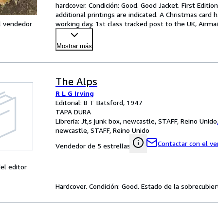
hardcover. Condición: Good. Good Jacket. First Editio
additional printings are indicated. A Christmas card 
l vendedor
working day. 1st class tracked post to the UK, Airma
Mostrar más
The Alps
R L G Irving
Editorial: B T Batsford, 1947
TAPA DURA
Librería:
Jt,s junk box, newcastle, STAFF, Reino Unido
newcastle, STAFF, Reino Unido
Contactar con el v
Vendedor de 5 estrellas
el editor
Hardcover. Condición: Good. Estado de la sobrecubier