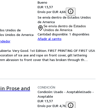
Bueno
EUR 13,37
Envío por EUR 4,66
Se envía dentro de Estados Unidos
de America
Se envía dentro de Estados
os Unidos de
Unidos de America
Cantidad disponible:
1 disponibles
os Unidos de America
Añadir al carrito
endedor
cubierta: Very Good. 1st Edition. FIRST PRINTING OF FIRST USA 
ration of ice axe and rope on front cover, gilt lettering 
 4mm abrasion to front cover that has broken through th
…
CONDICIÓN
in Prose and
Condición: Usado - Aceptable
Usado -
Aceptable
EUR 13,37
Envío por EUR 4,76