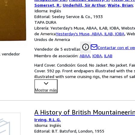
Somerset, R.
;
Underhill, Sir Arthur
;
Waite, Brian
;
Idioma: Inglés
Editorial: Seeley Service & Co., 1933
TAPA DURA
Librería:
Yesterday's Muse, ABAA, ILAB, IOBA, Webste
de America
Yesterday's Muse, ABAA, ILAB, IOBA
,
Webs
Unidos de America
Contactar con el v
Vendedor de 5 estrellas
l vendedor
Miembro de asociación:
ABAA
,
IOBA
,
ILAB
Hard Cover. Condición: Good. No Jacket. No jacket. Fai
Cover. 592 pp. Front endpapers illustrated with the s
illustrated with some cruising rigs, the names of sail
Mostrar más
A History of British Mountaineeri
Irving, R.L.G.
Idioma: Inglés
Editorial: B.T. Batsford, London, 1955