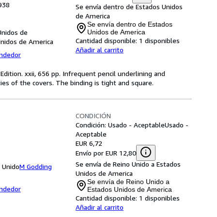
1938
Se envía dentro de Estados Unidos
de America
Se envía dentro de Estados
Unidos de
Unidos de America
Cantidad disponible:
1 disponibles
Unidos de America
Añadir al carrito
endedor
Edition. xxii, 656 pp. Infrequent pencil underlining and
ties of the covers. The binding is tight and square.
CONDICIÓN
Condición: Usado - Aceptable
Usado -
Aceptable
EUR 6,72
Envío por EUR 12,80
Se envía de Reino Unido a Estados
 Unido
M Godding
Unidos de America
Se envía de Reino Unido a
endedor
Estados Unidos de America
Cantidad disponible:
1 disponibles
Añadir al carrito