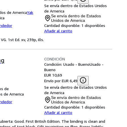
Se envía dentro de Estados Unidos
de America
idos de America
Yak
Se envía dentro de Estados
ica
Unidos de America
endedor
Cantidad disponible:
1 disponibles
Añadir al carrito
G. 1st Ed. xv, 239p, ills.
CONDICIÓN
ng
Condición: Usado - Bueno
Usado -
Bueno
EUR 10,69
Envío por EUR 6,49
Se envía dentro de Estados Unidos
os de
de America
os de America
Se envía dentro de Estados
endedor
Unidos de America
Cantidad disponible:
1 disponibles
Añadir al carrito
ierta: Good. First British Edition. The binding is clean and 
dges of text block. Gift inscription on ffep. Pages lightly 