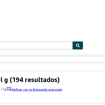
ionismo
Vendedores
Comenzar a vender
l g
(194 resultados)
Refinar con la Búsqueda avanzada
 r l g