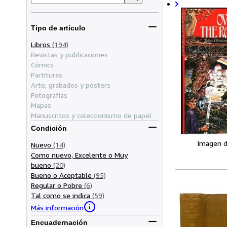
Tipo de artículo
Libros
(194)
Revistas y publicaciones
Cómics
Partituras
Arte, grabados y pósters
Fotografías
Mapas
Manuscritos y coleccionismo de papel
Condición
Imagen d
Nuevo
(14)
Como nuevo, Excelente o Muy
bueno
(20)
Bueno o Aceptable
(95)
Regular o Pobre
(6)
Tal como se indica
(59)
Más información
Encuadernación