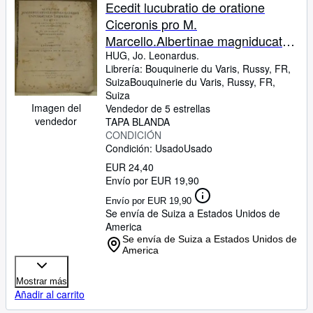
Colecciones
Ecedit lucubratio de oratione
Ciceronis pro M.
Libros antiguos
Marcello.Albertinae magniducatus
Arte y coleccionismo
Zaehringobadensis Universitatis
HUG, Jo. Leonardus.
Librería:
Bouquinerie du Varis, Russy, FR,
Literarum.
Vendedores
Suiza
Bouquinerie du Varis
,
Russy, FR,
Suiza
Comenzar a vender
Imagen del
Vendedor de 5 estrellas
vendedor
TAPA BLANDA
Ayuda
CONDICIÓN
Condición: Usado
CERRAR
Usado
EUR 24,40
Envío por EUR 19,90
Envío por EUR 19,90
Se envía de Suiza a Estados Unidos de
America
Se envía de Suiza a Estados Unidos de
America
Mostrar más
Añadir al carrito