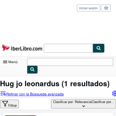
Iniciar sesión
Pasar al contenido principal
IberLibro.com
Menú
Mi cuenta
Hug jo leonardus
(1 resultados)
Consultar mis pedidos
Refinar con la Búsqueda avanzada
Cerrar sesión
Clasificar por: Relevancia
Clasificar por...
Filtrar
Búsqueda avanzada