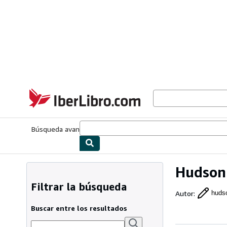
Pasar al contenido principal
IberLibro.com
Búsqueda avanzada
Colecciones
Libros antiguos
Arte y colecc
Hudson 
Filtrar la búsqueda
Autor
:
hudso
Buscar entre los resultados