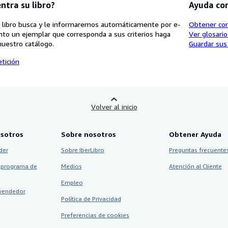
ntra su libro?
Ayuda co
 libro busca y le informaremos automáticamente por e-
Obtener co
nto un ejemplar que corresponda a sus criterios haga
Ver glosari
nuestro catálogo.
Guardar sus
tición
Volver al inicio
sotros
Sobre nosotros
Obtener Ayuda
der
Sobre IberLibro
Preguntas frecuentes
 programa de
Medios
Atención al Cliente
Empleo
vendedor
Política de Privacidad
Preferencias de cookies