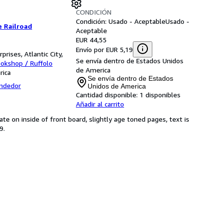
CONDICIÓN
Condición: Usado - Aceptable
Usado -
e Railroad
Aceptable
EUR 44,55
Envío por EUR 5,19
rises, Atlantic City,
Se envía dentro de Estados Unidos
ookshop / Ruffolo
de America
rica
Se envía dentro de Estados
endedor
Unidos de America
Cantidad disponible:
1 disponibles
Añadir al carrito
 on inside of front board, slightly age toned pages, text is
9.