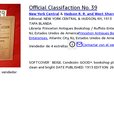
Official Classifaction No. 39
New York Central
&
Hudson R. R. and West Shor
Editorial: NEW YORK CENTRAL & HUDSON, NY, 1913
TAPA BLANDA
Librería:
Princeton Antiques Bookshop / Ruffolo Enterp
NJ, Estados Unidos de America
Princeton Antiques B
Enterprises
,
Atlantic City, NJ, Estados Unidos de Ame
Contactar con el v
Vendedor de 4 estrellas
SOFTCOVER` BEIGE. Condición: GOOD+. bookshop plate
clean and bright DATE PUBLISHED: 1913 EDITION: 26
l vendedor