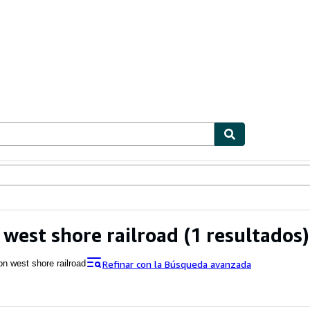
ionismo
Vendedores
Comenzar a vender
west shore railroad
(1 resultados)
Refinar con la Búsqueda avanzada
n west shore railroad