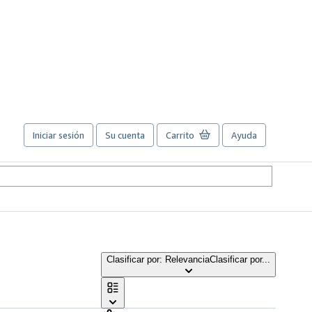
Iniciar sesión
Su cuenta
Carrito
Ayuda
Clasificar por: Relevancia
Clasificar por...