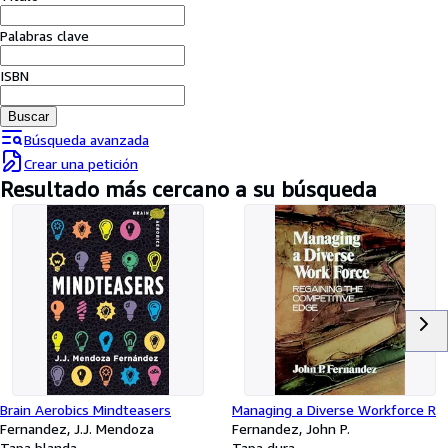
Colecciones
Palabras clave
Libros antiguos
Arte y coleccionismo
ISBN
Vendedores
Buscar
Búsqueda avanzada
Comenzar a vender
Crear una petición
Ayuda
Resultado más cercano a su búsqueda
CERRAR
Brain Aerobics Mindteasers
Managing a Diverse Workforce R
Fernandez, J.J. Mendoza
Fernandez, John P.
Tapa blanda
Tapa dura