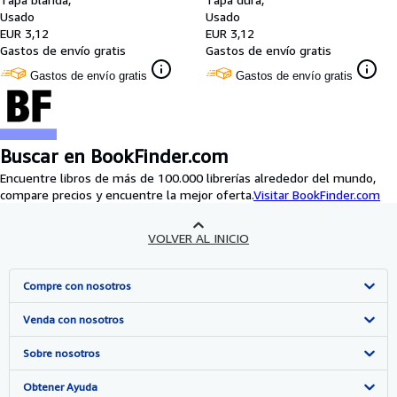
Usado
Usado
EUR 3,12
EUR 3,12
Gastos de envío gratis
Gastos de envío gratis
Gastos de envío gratis
Gastos de envío gratis
Buscar en BookFinder.com
Encuentre libros de más de 100.000 librerías alrededor del mundo,
compare precios y encuentre la mejor oferta.
Visitar BookFinder.com
VOLVER AL INICIO
Compre con nosotros
Búsqueda avanzada
Venda con nosotros
Colecciones
Comenzar a vender
Sobre nosotros
Mi cuenta
Únase a nuestro programa de afiliados
Sobre IberLibro
Obtener Ayuda