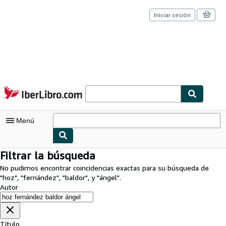
Iniciar sesión
Pasar al contenido principal
IberLibro.com
Menú
Filtrar la búsqueda
Mi cuenta
No pudimos encontrar coincidencias exactas para su búsqueda de
Consultar mis pedidos
"
hoz
"
,
"
fernández
"
,
"
baldor
"
,
y
"
ángel
"
.
Autor
Cerrar sesión
Búsqueda avanzada
Título