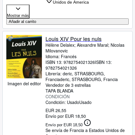
Unidos de America
Mostrar más
Añadir al carrito
Louis XIV Pour les nuls
Hélène Delalex
;
Alexandre Maral
;
Nicolas
Milovanovic
Idioma: Francés
ISBN 13:
9782754021326
ISBN 13:
9782754021326
Librería:
deric, STRASBOURG,
Francia
deric
,
STRASBOURG, Francia
Imagen del editor
Vendedor de 3 estrellas
TAPA BLANDA
CONDICIÓN
Condición: Usado
Usado
EUR 26,55
Envío por EUR 18,50
Envío por EUR 18,50
Se envía de Francia a Estados Unidos de