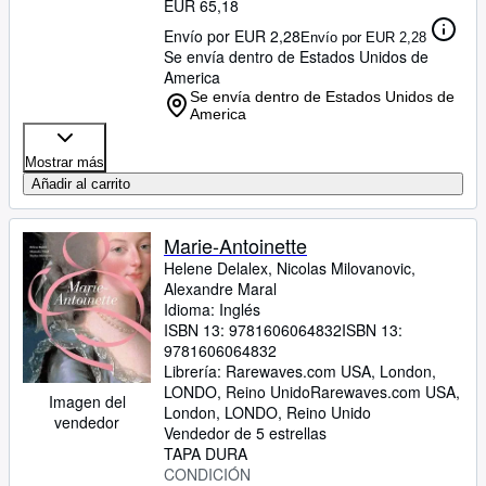
EUR 65,18
Envío por EUR 2,28
Envío por EUR 2,28
Se envía dentro de Estados Unidos de
America
Se envía dentro de Estados Unidos de
America
Mostrar más
Añadir al carrito
Marie-Antoinette
Helene Delalex, Nicolas Milovanovic,
Alexandre Maral
Idioma: Inglés
ISBN 13:
9781606064832
ISBN 13:
9781606064832
Librería:
Rarewaves.com USA, London,
LONDO, Reino Unido
Rarewaves.com USA
,
Imagen del
London, LONDO, Reino Unido
vendedor
Vendedor de 5 estrellas
TAPA DURA
CONDICIÓN