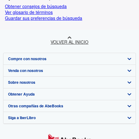
Obtener consejos de búsqueda
Ver glosario de términos
Guardar sus preferencias de búsqueda
VOLVER AL INICIO
Compre con nosotros
Venda con nosotros
Búsqueda avanzada
Sobre nosotros
Colecciones
Comenzar a vender
Obtener Ayuda
Mi cuenta
Únase a nuestro programa de afiliados
Sobre IberLibro
Otras compañías de AbeBooks
Mis pedidos
Recomiende un vendedor
Medios
Preguntas frecuentes y guías
Siga a IberLibro
Ver carrito
Empleo
Atención al Cliente
AbeBooks.com
Política de Privacidad
AbeBooks.co.uk