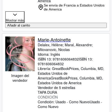
America
Se envía de Francia a Estados Unidos
de America
Mostrar más
Añadir al carrito
Marie-Antoinette
Delalex, Hélène
;
Maral, Alexandre
;
Milovanovic, Nicolas
Idioma: Inglés
ISBN 13:
9781606064832
ISBN 13:
9781606064832
Librería:
GreatBookPrices, Columbia, MD,
Estados Unidos de
Imagen del
America
GreatBookPrices
,
Columbia, MD,
vendedor
Estados Unidos de America
Vendedor de 5 estrellas
TAPA DURA
CONDICIÓN
Condición: Usado - Como Nuevo
Usado -
Como Nuevo