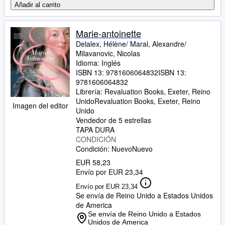
Añadir al carrito
Marie-antoinette
Delalex, Hélène/ Maral, Alexandre/
Milavanovic, Nicolas
Idioma: Inglés
ISBN 13:
9781606064832
ISBN 13:
9781606064832
Librería:
Revaluation Books, Exeter, Reino
Unido
Revaluation Books
,
Exeter, Reino
Imagen del editor
Unido
Vendedor de 5 estrellas
TAPA DURA
CONDICIÓN
Condición: Nuevo
Nuevo
EUR 58,23
Envío por EUR 23,34
Envío por EUR 23,34
Se envía de Reino Unido a Estados Unidos
de America
Se envía de Reino Unido a Estados
Unidos de America