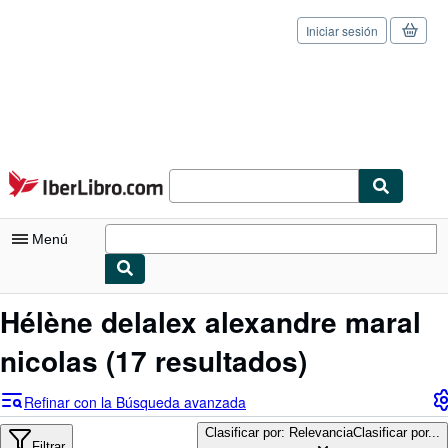
Iniciar sesión
Pasar al contenido principal
IberLibro.com
Menú
Mi cuenta
Hélène delalex alexandre maral
Consultar mis pedidos
nicolas
(17 resultados)
Cerrar sesión
Refinar con la Búsqueda avanzada
Búsqueda avanzada
Clasificar por: Relevancia
Clasificar por...
Filtrar