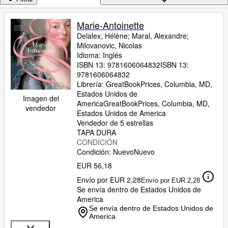
Colecciones
Libros antiguos
Marie-Antoinette
Delalex, Hélène
;
Maral, Alexandre
;
Arte y coleccionismo
Milovanovic, Nicolas
Vendedores
Idioma: Inglés
ISBN 13:
9781606064832
ISBN 13:
Comenzar a vender
9781606064832
Librería:
GreatBookPrices, Columbia, MD,
Ayuda
Estados Unidos de
Imagen del
America
GreatBookPrices
,
Columbia, MD,
vendedor
CERRAR
Estados Unidos de America
Vendedor de 5 estrellas
TAPA DURA
CONDICIÓN
Condición: Nuevo
Nuevo
EUR 56,18
Envío por EUR 2,28
Envío por EUR 2,28
Se envía dentro de Estados Unidos de
America
Se envía dentro de Estados Unidos de
America