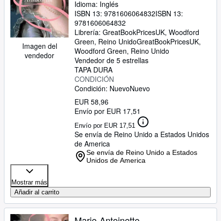
Idioma: Inglés
ISBN 13:
9781606064832
ISBN 13:
9781606064832
Librería:
GreatBookPricesUK, Woodford
Green, Reino Unido
GreatBookPricesUK
,
Imagen del
Woodford Green, Reino Unido
vendedor
Vendedor de 5 estrellas
TAPA DURA
CONDICIÓN
Condición: Nuevo
Nuevo
EUR 58,96
Envío por EUR 17,51
Envío por EUR 17,51
Se envía de Reino Unido a Estados Unidos
de America
Se envía de Reino Unido a Estados
Unidos de America
Mostrar más
Añadir al carrito
Marie-Antoinette