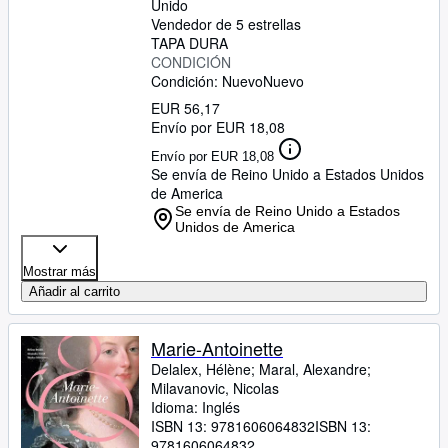
Unido
Vendedor de 5 estrellas
TAPA DURA
CONDICIÓN
Condición: Nuevo
Nuevo
EUR 56,17
Envío por EUR 18,08
Envío por EUR 18,08
Se envía de Reino Unido a Estados Unidos
de America
Se envía de Reino Unido a Estados
Unidos de America
Mostrar más
Añadir al carrito
Marie-Antoinette
Delalex, Hélène
;
Maral, Alexandre
;
Milavanovic, Nicolas
Idioma: Inglés
ISBN 13:
9781606064832
ISBN 13:
9781606064832