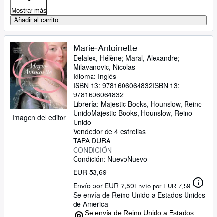
Mostrar más
Añadir al carrito
Marie-Antoinette
Delalex, Hélène
;
Maral, Alexandre
;
Milavanovic, Nicolas
Idioma: Inglés
ISBN 13:
9781606064832
ISBN 13:
9781606064832
Librería:
Majestic Books, Hounslow, Reino
Unido
Majestic Books
,
Hounslow, Reino
Imagen del editor
Unido
Vendedor de 4 estrellas
TAPA DURA
CONDICIÓN
Condición: Nuevo
Nuevo
EUR 53,69
Envío por EUR 7,59
Envío por EUR 7,59
Se envía de Reino Unido a Estados Unidos
de America
Se envía de Reino Unido a Estados