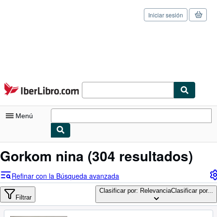
Iniciar sesión
Pasar al contenido principal
IberLibro.com
Menú
Mi cuenta
Gorkom nina
(304 resultados)
Consultar mis pedidos
Refinar con la Búsqueda avanzada
Cerrar sesión
Clasificar por: Relevancia
Clasificar por...
Filtrar
Búsqueda avanzada