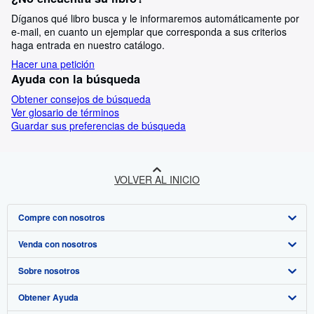
Díganos qué libro busca y le informaremos automáticamente por
e-mail, en cuanto un ejemplar que corresponda a sus criterios
haga entrada en nuestro catálogo.
Hacer una petición
Ayuda con la búsqueda
Obtener consejos de búsqueda
Ver glosario de términos
Guardar sus preferencias de búsqueda
VOLVER AL INICIO
Compre con nosotros
Venda con nosotros
Búsqueda avanzada
Sobre nosotros
Colecciones
Comenzar a vender
Obtener Ayuda
Mi cuenta
Únase a nuestro programa de afiliados
Sobre IberLibro