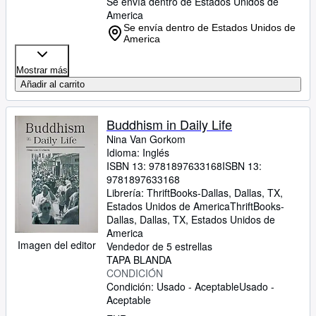
Se envía dentro de Estados Unidos de
America
Se envía dentro de Estados Unidos de
America
Mostrar más
Añadir al carrito
Buddhism in Daily Life
Nina Van Gorkom
Idioma: Inglés
ISBN 13:
9781897633168
ISBN 13:
9781897633168
Librería:
ThriftBooks-Dallas, Dallas, TX,
Estados Unidos de America
ThriftBooks-
Dallas
,
Dallas, TX, Estados Unidos de
America
Imagen del editor
Vendedor de 5 estrellas
TAPA BLANDA
CONDICIÓN
Condición: Usado - Aceptable
Usado -
Aceptable