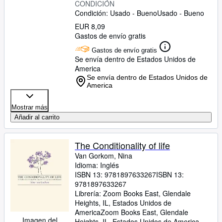
CONDICIÓN
Condición: Usado - Bueno
Usado - Bueno
EUR 8,09
Gastos de envío gratis
Gastos de envío gratis
Se envía dentro de Estados Unidos de
America
Se envía dentro de Estados Unidos de
America
Mostrar más
Añadir al carrito
The Conditionality of life
Van Gorkom, Nina
Idioma: Inglés
ISBN 13:
9781897633267
ISBN 13:
9781897633267
Librería:
Zoom Books East, Glendale
Heights, IL, Estados Unidos de
America
Zoom Books East
,
Glendale
Imagen del
Heights, IL, Estados Unidos de America