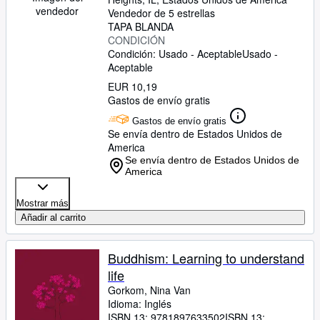
vendedor
Vendedor de 5 estrellas
TAPA BLANDA
CONDICIÓN
Condición: Usado - Aceptable
Usado -
Aceptable
EUR 10,19
Gastos de envío gratis
Gastos de envío gratis
Se envía dentro de Estados Unidos de
America
Se envía dentro de Estados Unidos de
America
Mostrar más
Añadir al carrito
Buddhism: Learning to understand
life
Gorkom, Nina Van
Idioma: Inglés
ISBN 13:
9781897633502
ISBN 13: