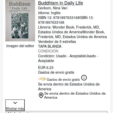
Colecciones
Buddhism in Daily Life
Gorkom, Nina Van
Libros antiguos
Idioma: Inglés
ISBN 13:
9781897633168
ISBN 13:
Arte y coleccionismo
9781897633168
Vendedores
Librería:
Wonder Book, Frederick, MD,
Estados Unidos de America
Wonder Book
,
Comenzar a vender
Frederick, MD, Estados Unidos de America
Vendedor de 5 estrellas
Ayuda
Imagen del editor
TAPA BLANDA
CONDICIÓN
CERRAR
Condición: Usado - Aceptable
Usado -
Aceptable
EUR 6,23
Gastos de envío gratis
Gastos de envío gratis
Se envía dentro de Estados Unidos de
America
Se envía dentro de Estados Unidos de
America
Mostrar más