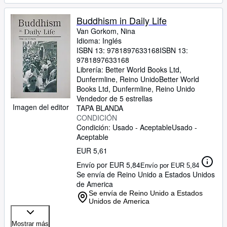
Buddhism in Daily Life
Van Gorkom, Nina
Idioma: Inglés
ISBN 13:
9781897633168
ISBN 13:
9781897633168
Librería:
Better World Books Ltd,
Dunfermline, Reino Unido
Better World
Books Ltd
,
Dunfermline, Reino Unido
Vendedor de 5 estrellas
Imagen del editor
TAPA BLANDA
CONDICIÓN
Condición: Usado - Aceptable
Usado -
Aceptable
EUR 5,61
Envío por EUR 5,84
Envío por EUR 5,84
Se envía de Reino Unido a Estados Unidos
de America
Se envía de Reino Unido a Estados
Unidos de America
Mostrar más