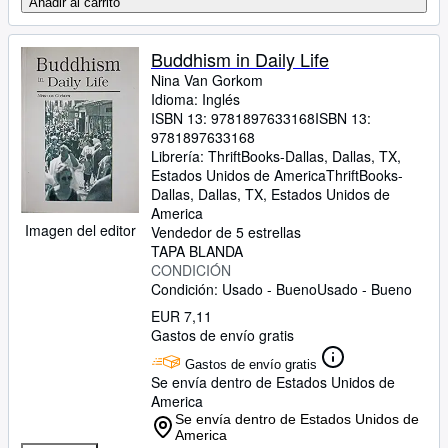
Añadir al carrito
Buddhism in Daily Life
Nina Van Gorkom
Idioma: Inglés
ISBN 13:
9781897633168
ISBN 13:
9781897633168
Librería:
ThriftBooks-Dallas, Dallas, TX,
Estados Unidos de America
ThriftBooks-
Dallas
,
Dallas, TX, Estados Unidos de
America
Imagen del editor
Vendedor de 5 estrellas
TAPA BLANDA
CONDICIÓN
Condición: Usado - Bueno
Usado - Bueno
EUR 7,11
Gastos de envío gratis
Gastos de envío gratis
Se envía dentro de Estados Unidos de
America
Se envía dentro de Estados Unidos de
America