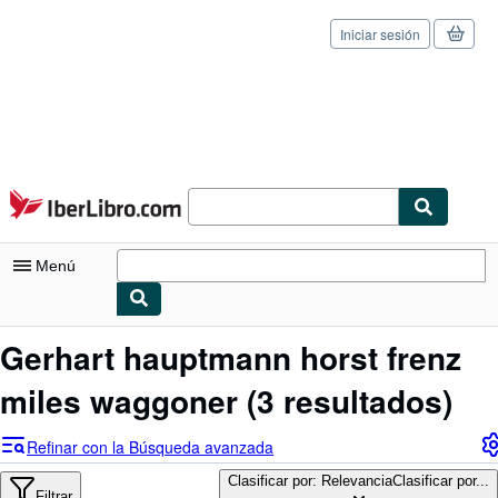
Iniciar sesión
Pasar al contenido principal
IberLibro.com
Menú
Mi cuenta
Gerhart hauptmann horst frenz
Consultar mis pedidos
miles waggoner
(3 resultados)
Cerrar sesión
Refinar con la Búsqueda avanzada
Búsqueda avanzada
Clasificar por: Relevancia
Clasificar por...
Filtrar