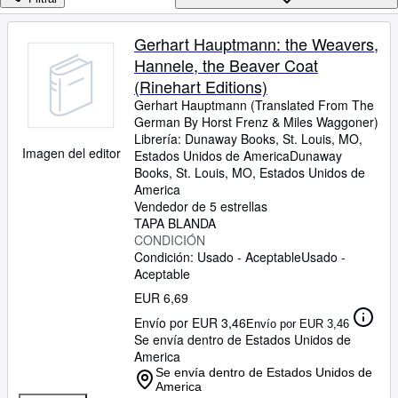
Colecciones
Libros antiguos
Gerhart Hauptmann: the Weavers,
Hannele, the Beaver Coat
Arte y coleccionismo
(Rinehart Editions)
Vendedores
Gerhart Hauptmann (Translated From The
German By Horst Frenz
&
Miles Waggoner)
Comenzar a vender
Librería:
Dunaway Books, St. Louis, MO,
Imagen del editor
Estados Unidos de America
Dunaway
Ayuda
Books
,
St. Louis, MO, Estados Unidos de
CERRAR
America
Vendedor de 5 estrellas
TAPA BLANDA
CONDICIÓN
Condición: Usado - Aceptable
Usado -
Aceptable
EUR 6,69
Envío por EUR 3,46
Envío por EUR 3,46
Se envía dentro de Estados Unidos de
America
Se envía dentro de Estados Unidos de
America