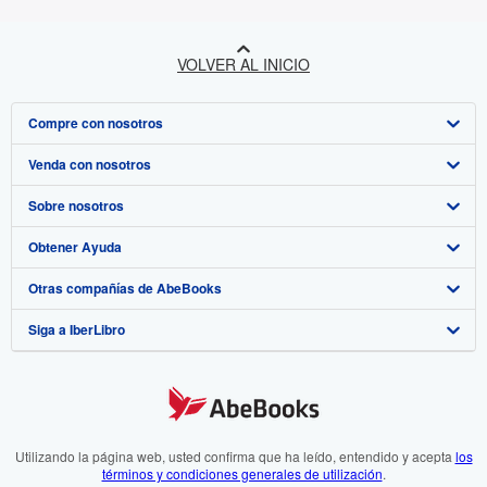
VOLVER AL INICIO
Compre con nosotros
Venda con nosotros
Búsqueda avanzada
Sobre nosotros
Colecciones
Comenzar a vender
Obtener Ayuda
Mi cuenta
Únase a nuestro programa de afiliados
Sobre IberLibro
Otras compañías de AbeBooks
Mis pedidos
Recomiende un vendedor
Medios
Preguntas frecuentes y guías
Siga a IberLibro
Ver carrito
Empleo
Atención al Cliente
AbeBooks.com
Política de Privacidad
AbeBooks.co.uk
Preferencias de cookies
AbeBooks.de
Aviso de cookies
AbeBooks.fr
Utilizando la página web, usted confirma que ha leído, entendido y acepta
los
términos y condiciones generales de utilización
.