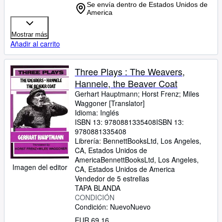
Se envía dentro de Estados Unidos de
America
Mostrar más
Añadir al carrito
Three Plays : The Weavers,
Hannele, the Beaver Coat
Gerhart Hauptmann
;
Horst Frenz
;
Miles
Waggoner [Translator]
Idioma: Inglés
ISBN 13:
9780881335408
ISBN 13:
9780881335408
Librería:
BennettBooksLtd, Los Angeles,
CA, Estados Unidos de
America
BennettBooksLtd
,
Los Angeles,
Imagen del editor
CA, Estados Unidos de America
Vendedor de 5 estrellas
TAPA BLANDA
CONDICIÓN
Condición: Nuevo
Nuevo
EUR 69,16