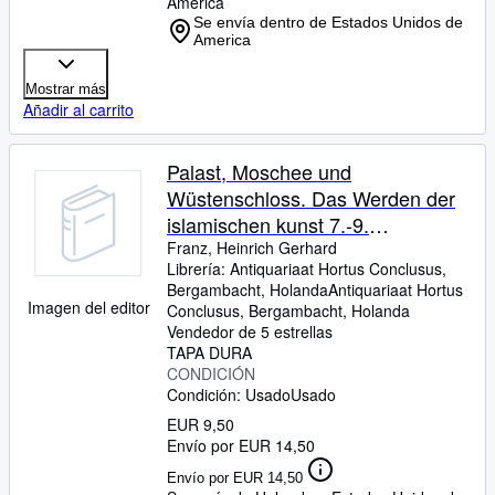
America
Se envía dentro de Estados Unidos de
America
Mostrar más
Añadir al carrito
Palast, Moschee und
Wüstenschloss. Das Werden der
islamischen kunst 7.-9.
Jahrhundert.
Franz, Heinrich Gerhard
Librería:
Antiquariaat Hortus Conclusus,
Bergambacht, Holanda
Antiquariaat Hortus
Imagen del editor
Conclusus
,
Bergambacht, Holanda
Vendedor de 5 estrellas
TAPA DURA
CONDICIÓN
Condición: Usado
Usado
EUR 9,50
Envío por EUR 14,50
Envío por EUR 14,50