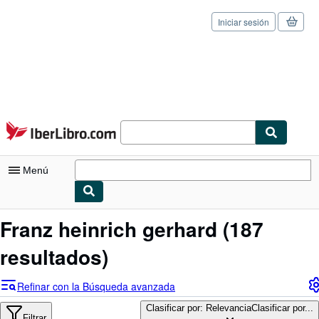
Iniciar sesión
Pasar al contenido principal
IberLibro.com
Menú
Mi cuenta
Franz heinrich gerhard
(187
Consultar mis pedidos
resultados)
Cerrar sesión
Refinar con la Búsqueda avanzada
Búsqueda avanzada
Clasificar por: Relevancia
Clasificar por...
Filtrar