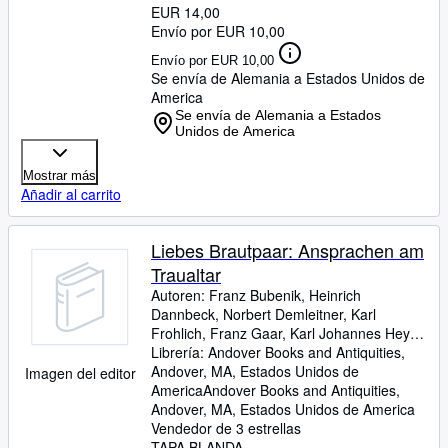
EUR 14,00
Envío por EUR 10,00
Envío por EUR 10,00
Se envía de Alemania a Estados Unidos de
America
Se envía de Alemania a Estados
Unidos de America
Mostrar más
Añadir al carrito
Liebes Brautpaar: Ansprachen am
Traualtar
Autoren: Franz Bubenik, Heinrich
Dannbeck, Norbert Demleitner, Karl
Frohlich, Franz Gaar, Karl Johannes Heyer,
Johann Hofmeister, P. Emmanuel
Librería:
Andover Books and Antiquities,
Jungclaussen, Fritz Morgenschweis, Hans
Andover, MA, Estados Unidos de
Imagen del editor
Gerhard Muller, Wolfgang Nastainczyk, P.
America
Andover Books and Antiquities
,
Helmut Rossler, Ambrosius Karl Ruf, Willi
Andover, MA, Estados Unidos de America
Schatzler, Georg Teichtweier, Johannes
Vendedor de 3 estrellas
Tenzler, Erwin Triller, Gerhard Voss, Egon
TAPA BLANDA