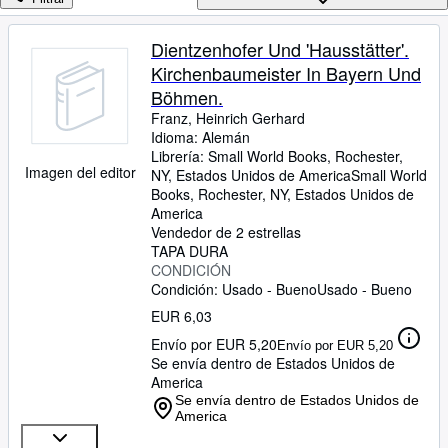
Colecciones
Libros antiguos
Dientzenhofer Und 'Hausstätter'.
Kirchenbaumeister In Bayern Und
Arte y coleccionismo
Böhmen.
Vendedores
Franz, Heinrich Gerhard
Idioma: Alemán
Comenzar a vender
Librería:
Small World Books, Rochester,
Imagen del editor
NY, Estados Unidos de America
Small World
Ayuda
Books
,
Rochester, NY, Estados Unidos de
CERRAR
America
Vendedor de 2 estrellas
TAPA DURA
CONDICIÓN
Condición: Usado - Bueno
Usado - Bueno
EUR 6,03
Envío por EUR 5,20
Envío por EUR 5,20
Se envía dentro de Estados Unidos de
America
Se envía dentro de Estados Unidos de
America