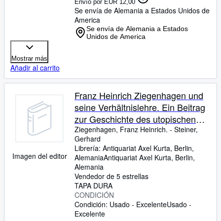
Envío por EUR 12,00
Se envía de Alemania a Estados Unidos de
America
Se envía de Alemania a Estados
Unidos de America
Mostrar más
Añadir al carrito
Franz Heinrich Ziegenhagen und
seine Verhältnislehre. Ein Beitrag
zur Geschichte des utopischen
Sozialismus in Deutschland.
Ziegenhagen, Franz Heinrich.
-
Steiner,
Gerhard
Librería:
Antiquariat Axel Kurta, Berlin,
Imagen del editor
Alemania
Antiquariat Axel Kurta
,
Berlin,
Alemania
Vendedor de 5 estrellas
TAPA DURA
CONDICIÓN
Condición: Usado - Excelente
Usado -
Excelente