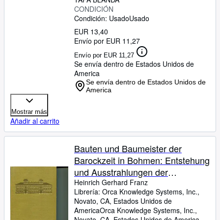
Walter, und Ignaz Weilner.
CONDICIÓN
Condición: Usado
Usado
EUR 13,40
Envío por EUR 11,27
Envío por EUR 11,27
Se envía dentro de Estados Unidos de
America
Se envía dentro de Estados Unidos de
America
Mostrar más
Añadir al carrito
Bauten und Baumeister der
Barockzeit in Bohmen: Entstehung
und Ausstrahlungen der
bohmischen Barockbaukunst
Heinrich Gerhard Franz
Librería:
Orca Knowledge Systems, Inc.,
Novato, CA, Estados Unidos de
America
Orca Knowledge Systems, Inc.
,
Novato, CA, Estados Unidos de America