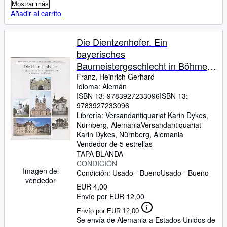
Mostrar más
Añadir al carrito
Die Dientzenhofer. Ein
bayerisches
Baumeistergeschlecht in Böhmen
und Franken
Franz, Heinrich Gerhard
Idioma: Alemán
ISBN 13:
9783927233096
ISBN 13:
9783927233096
Librería:
Versandantiquariat Karin Dykes,
Nürnberg, Alemania
Versandantiquariat
Karin Dykes
,
Nürnberg, Alemania
Vendedor de 5 estrellas
TAPA BLANDA
CONDICIÓN
Imagen del
Condición: Usado - Bueno
Usado - Bueno
vendedor
EUR 4,00
Envío por EUR 12,00
Envío por EUR 12,00
Se envía de Alemania a Estados Unidos de