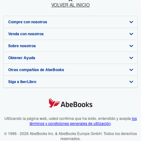
VOLVER AL INICIO
Compre con nosotros
Venda con nosotros
Búsqueda avanzada
Sobre nosotros
Colecciones
Comenzar a vender
Obtener Ayuda
Mi cuenta
Únase a nuestro programa de afiliados
Sobre IberLibro
Otras compañías de AbeBooks
Mis pedidos
Recomiende un vendedor
Medios
Preguntas frecuentes y guías
Siga a IberLibro
Ver carrito
Empleo
Atención al Cliente
AbeBooks.com
Política de Privacidad
AbeBooks.co.uk
Preferencias de cookies
AbeBooks.de
Aviso de cookies
AbeBooks.fr
Utilizando la página web, usted confirma que ha leído, entendido y acepta
los
términos y condiciones generales de utilización
.
Accesibilidad
AbeBooks.it
© 1996 - 2026 AbeBooks Inc. & AbeBooks Europe GmbH. Todos los derechos
reservados.