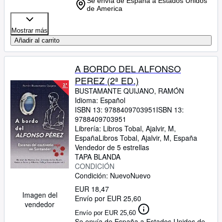
Se envía de España a Estados Unidos
de America
Mostrar más
Añadir al carrito
A BORDO DEL ALFONSO
PEREZ (2ª ED.)
BUSTAMANTE QUIJANO, RAMÓN
Idioma: Español
ISBN 13:
9788409703951
ISBN 13:
9788409703951
Librería:
Libros Tobal, Ajalvir, M,
España
Libros Tobal
,
Ajalvir, M, España
Vendedor de 5 estrellas
TAPA BLANDA
CONDICIÓN
Condición: Nuevo
Nuevo
EUR 18,47
Imagen del
Envío por EUR 25,60
vendedor
Envío por EUR 25,60
Se envía de España a Estados Unidos de