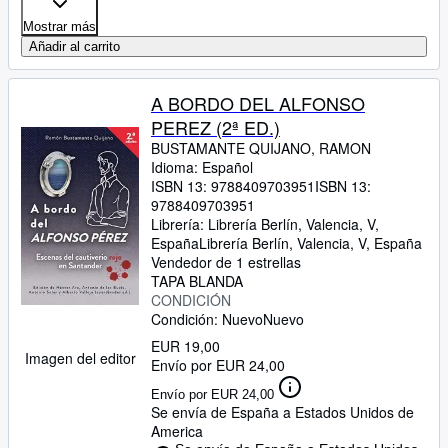
Mostrar más
Añadir al carrito
A BORDO DEL ALFONSO
PEREZ (2ª ED.)
BUSTAMANTE QUIJANO, RAMON
Idioma: Español
ISBN 13:
9788409703951
ISBN 13:
9788409703951
Librería:
Librería Berlín, Valencia, V,
España
Librería Berlín
,
Valencia, V, España
Vendedor de 1 estrellas
TAPA BLANDA
CONDICIÓN
Condición: Nuevo
Nuevo
EUR 19,00
Imagen del editor
Envío por EUR 24,00
Envío por EUR 24,00
Se envía de España a Estados Unidos de
America