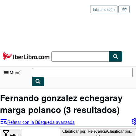
Iniciar sesión
Pasar al contenido principal
IberLibro.com
Menú
Mi cuenta
Fernando gonzalez echegaray
Consultar mis pedidos
marga polanco
(3 resultados)
Cerrar sesión
Refinar con la Búsqueda avanzada
Búsqueda avanzada
Clasificar por: Relevancia
Clasificar por...
Filtrar