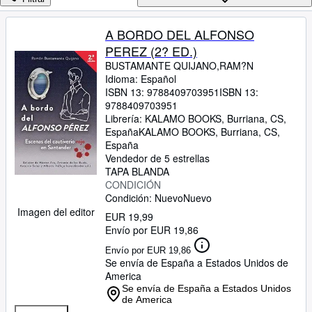
Colecciones
Libros antiguos
A BORDO DEL ALFONSO
PEREZ (2? ED.)
Arte y coleccionismo
BUSTAMANTE QUIJANO,RAM?N
Vendedores
Idioma: Español
ISBN 13:
9788409703951
ISBN 13:
Comenzar a vender
9788409703951
Librería:
KALAMO BOOKS, Burriana, CS,
Ayuda
España
KALAMO BOOKS
,
Burriana, CS,
España
CERRAR
Vendedor de 5 estrellas
TAPA BLANDA
CONDICIÓN
Condición: Nuevo
Nuevo
Imagen del editor
EUR 19,99
Envío por EUR 19,86
Envío por EUR 19,86
Se envía de España a Estados Unidos de
America
Se envía de España a Estados Unidos
de America