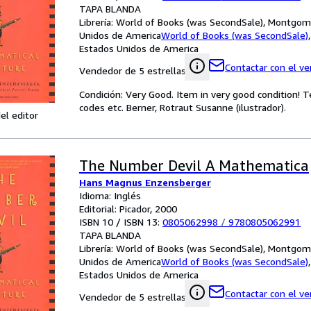
TAPA BLANDA
Librería:
World of Books (was SecondSale), Montgome
Unidos de America
World of Books (was SecondSale)
Estados Unidos de America
Contactar con el v
Vendedor de 5 estrellas
Condición: Very Good. Item in very good condition! 
codes etc. Berner, Rotraut Susanne (ilustrador).
el editor
The Number Devil A Mathematica
Hans Magnus Enzensberger
Idioma: Inglés
Editorial: Picador, 2000
ISBN 10 / ISBN 13:
0805062998
/
9780805062991
TAPA BLANDA
Librería:
World of Books (was SecondSale), Montgome
Unidos de America
World of Books (was SecondSale)
Estados Unidos de America
Contactar con el v
Vendedor de 5 estrellas