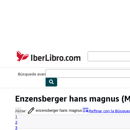
Pasar al contenido principal
IberLibro.com
Búsqueda avanzada
Colecciones
Libros antiguos
Arte y colecc
Enzensberger hans magnus
(M
Autor
:
Refinar con la Búsqu
enzensberger hans magnus
1
2
3