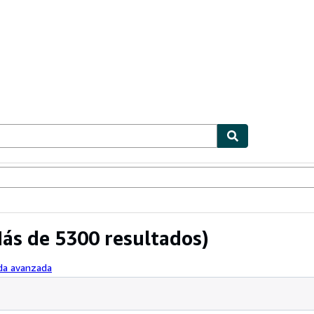
ionismo
Vendedores
Comenzar a vender
ás de 5300 resultados)
eda avanzada