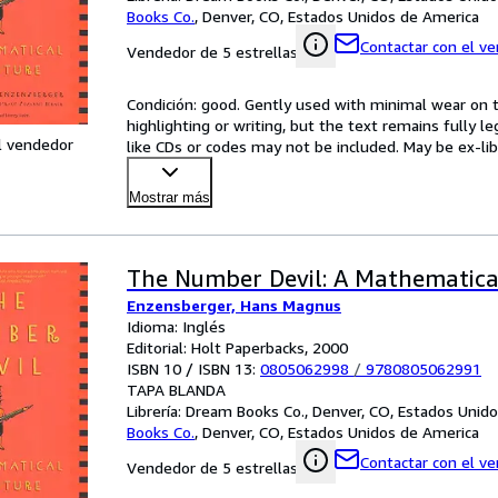
Books Co.
,
Denver, CO, Estados Unidos de America
Contactar con el v
Vendedor de 5 estrellas
Condición: good. Gently used with minimal wear on t
highlighting or writing, but the text remains fully l
l vendedor
like CDs or codes may not be included. May be ex-lib
Mostrar más
The Number Devil: A Mathematica
Enzensberger, Hans Magnus
Idioma: Inglés
Editorial: Holt Paperbacks, 2000
ISBN 10 / ISBN 13:
0805062998
/
9780805062991
TAPA BLANDA
Librería:
Dream Books Co., Denver, CO, Estados Unid
Books Co.
,
Denver, CO, Estados Unidos de America
Contactar con el v
Vendedor de 5 estrellas