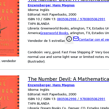
Enzensberger, Hans Magnus
Idioma: Inglés
Editorial: Holt Paperbacks, 2000
ISBN 10 / ISBN 13:
0805062998
/
9780805062991
TAPA BLANDA
Librería:
Greenworld Books, arlington, TX, Estados U
America
Greenworld Books
,
arlington, TX, Estados U
Contactar con el v
Vendedor de 5 estrellas
Condición: very_good. Fast Free Shipping â" Very Go
normal use and some light wear or limited notes mar
l vendedor
(ilustrador).
The Number Devil: A Mathematica
Enzensberger, Hans Magnus
Idioma: Inglés
Editorial: Holt Paperbacks, 2000
ISBN 10 / ISBN 13:
0805062998
/
9780805062991
TAPA BLANDA
Librería:
Dream Books Co., Denver, CO, Estados Unid