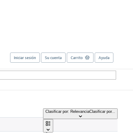
Iniciar sesión
Su cuenta
Carrito
Ayuda
Clasificar por: Relevancia
Clasificar por...