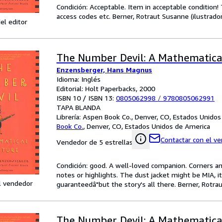
Condición: Acceptable. Item in acceptable condition
access codes etc. Berner, Rotraut Susanne (ilustrador
el editor
The Number Devil: A Mathematica
Enzensberger, Hans Magnus
Idioma: Inglés
Editorial: Holt Paperbacks, 2000
ISBN 10 / ISBN 13:
0805062998
/
9780805062991
TAPA BLANDA
Librería:
Aspen Book Co., Denver, CO, Estados Unidos
Book Co.
,
Denver, CO, Estados Unidos de America
Contactar con el v
Vendedor de 5 estrellas
Condición: good. A well-loved companion. Corners an
notes or highlights. The dust jacket might be MIA, i
l vendedor
guaranteedâ"but the story's all there. Berner, Rotrau
The Number Devil: A Mathematica