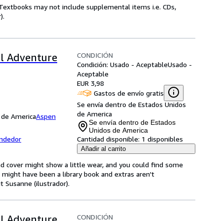
! Textbooks may not include supplemental items i.e. CDs,
).
CONDICIÓN
l Adventure
Condición: Usado - Aceptable
Usado -
Aceptable
EUR 3,98
Gastos de envío gratis
Se envía dentro de Estados Unidos
de America
 de America
Aspen
Se envía dentro de Estados
Unidos de America
endedor
Cantidad disponible:
1 disponibles
Añadir al carrito
d cover might show a little wear, and you could find some
t might have been a library book and extras aren't
t Susanne (ilustrador).
CONDICIÓN
l Adventure