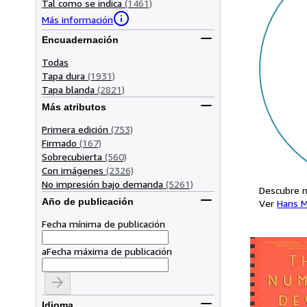
Tal como se indica
(1461)
Más información
Encuadernación
Todas
Tapa dura
(1931)
Tapa blanda
(2821)
Más atributos
Primera edición
(753)
Firmado
(167)
Sobrecubierta
(560)
Con imágenes
(2326)
No impresión bajo demanda
(5261)
Descubre m
Año de publicación
Ver
Hans M
Fecha mínima de publicación
a
Fecha máxima de publicación
Idioma