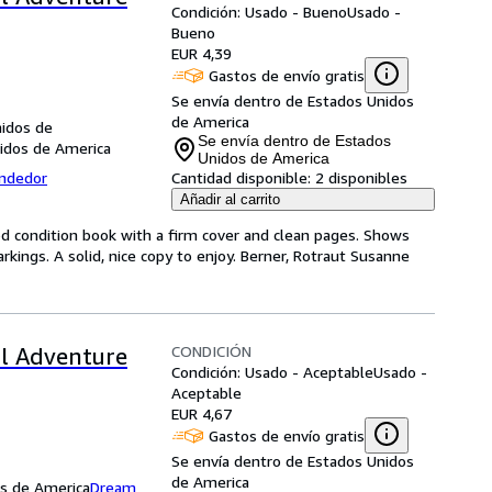
Condición: Usado - Bueno
Usado -
Bueno
EUR 4,39
Gastos de envío gratis
Se envía dentro de Estados Unidos
de America
nidos de
Se envía dentro de Estados
nidos de America
Unidos de America
endedor
Cantidad disponible:
2 disponibles
Añadir al carrito
od condition book with a firm cover and clean pages. Shows
kings. A solid, nice copy to enjoy. Berner, Rotraut Susanne
CONDICIÓN
l Adventure
Condición: Usado - Aceptable
Usado -
Aceptable
EUR 4,67
Gastos de envío gratis
Se envía dentro de Estados Unidos
de America
os de America
Dream