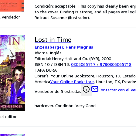
Condición: acceptable. This copy has clearly been 
to the cover. Binding is strong, and all pages are leg
l vendedor
Rotraut Susanne (ilustrador).
Lost in Time
Enzensberger, Hans Magnus
Idioma: Inglés
Editorial: Henry Holt and Co. (BYR), 2000
ISBN 10 / ISBN 13:
0805065717
/
9780805065718
TAPA DURA
Librería:
Your Online Bookstore, Houston, TX, Estado
America
Your Online Bookstore
,
Houston, TX, Estado
Contactar con el v
Vendedor de 5 estrellas
hardcover. Condición: Very Good.
el editor