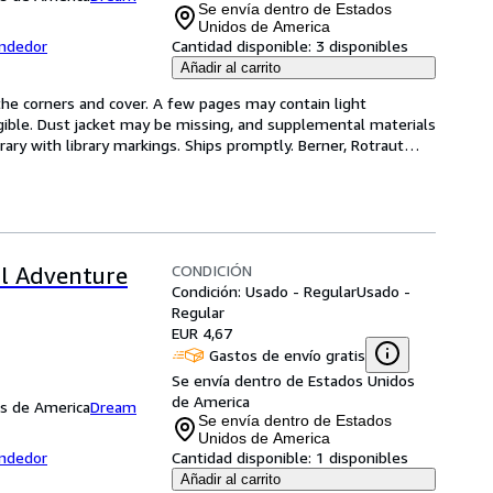
Se envía dentro de Estados
Unidos de America
endedor
Cantidad disponible:
3 disponibles
Añadir al carrito
he corners and cover. A few pages may contain light 
egible. Dust jacket may be missing, and supplemental materials 
rary with library markings. Ships promptly. Berner, Rotraut
…
CONDICIÓN
l Adventure
Condición: Usado - Regular
Usado -
Regular
EUR 4,67
Gastos de envío gratis
Se envía dentro de Estados Unidos
de America
os de America
Dream
Se envía dentro de Estados
Unidos de America
endedor
Cantidad disponible:
1 disponibles
Añadir al carrito