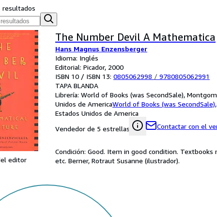
s resultados
The Number Devil A Mathematica
Hans Magnus Enzensberger
Idioma: Inglés
Editorial: Picador, 2000
ISBN 10 / ISBN 13:
0805062998
/
9780805062991
TAPA BLANDA
Librería:
World of Books (was SecondSale), Montgome
Unidos de America
World of Books (was SecondSale)
Estados Unidos de America
Contactar con el v
Vendedor de 5 estrellas
Condición: Good. Item in good condition. Textbooks 
el editor
etc. Berner, Rotraut Susanne (ilustrador).